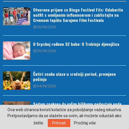
Otvorene prijave za Bingo Festival Fits: Odaberite
outfit s omiljenim influencerom i zablistajte na
Crvenom tepihu Sarajevo Film Festivala
05/08/2026
U Srpskoj rođene 32 bebe: U Trebinju djevojčica
05/08/2026
Četiri znaka ulaze u srećniji period, promjene
počinju
04/08/2026
Sedam znakova da vašim biljkama nedostaje vode
Ova web stranica koristi kolačiće za poboljšanje vašeg iskustva.
04/08/2026
Pretpostavljamo da se slažete sa ovim, ali možete odustati ako
želite.
Prihvati
Pročitaj više