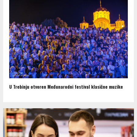
U Trebinju otvoren Međunarodni festival klasične muzike