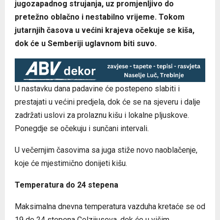
jugozapadnog strujanja, uz promjenljivo do
pretežno oblačno i nestabilno vrijeme. Tokom
jutarnjih časova u većini krajeva očekuje se kiša,
dok će u Semberiji uglavnom biti suvo.
U nastavku dana padavine će postepeno slabiti i
prestajati u većini predjela, dok će se na sjeveru i dalje
zadržati uslovi za prolaznu kišu i lokalne pljuskove.
Ponegdje se očekuju i sunčani intervali.
U večernjim časovima sa juga stiže novo naoblačenje,
koje će mjestimično donijeti kišu.
Temperatura do 24 stepena
Maksimalna dnevna temperatura vazduha kretaće se od
19 do 24 stepena Celzijusova, dok će u višim