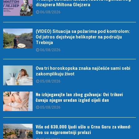
dizajnera Miltona Glejzera
06/08/2026
(VIDEO) Situacija sa požarima pod kontrolom:
Od jutros dejstvuje helikopter na području
Trebinja
06/08/2026
Ova tri horoskopska znaka najčešće sami sebi
zakomplikuju život
05/08/2026
Ne izbjegavajte lan zbog gužvanja: Ovi trikovi
čuvaju njegov uredan izgled cijeli dan
05/08/2026
Više od 630.000 ljudi ušlo u Crnu Goru za vikend:
Ovo su najprometniji prelazi