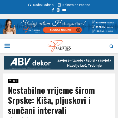
Radio Padrino
Nekretnine Padrino
Facebook
Instagram
Youtube
PRIMARY
MENU
Vijesti
Nestabilno vrijeme širom
Srpske: Kiša, pljuskovi i
sunčani intervali