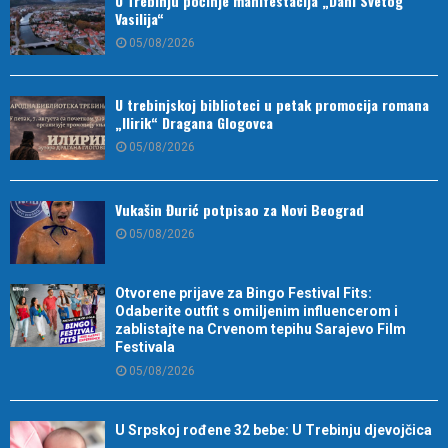
U Trebinju počinje manifestacija „Dani Svetog
Vasilija“
05/08/2026
U trebinjskoj biblioteci u petak promocija romana
„Ilirik“ Dragana Glogovca
05/08/2026
Vukašin Đurić potpisao za Novi Beograd
05/08/2026
Otvorene prijave za Bingo Festival Fits:
Odaberite outfit s omiljenim influencerom i
zablistajte na Crvenom tepihu Sarajevo Film
Festivala
05/08/2026
U Srpskoj rođene 32 bebe: U Trebinju djevojčica