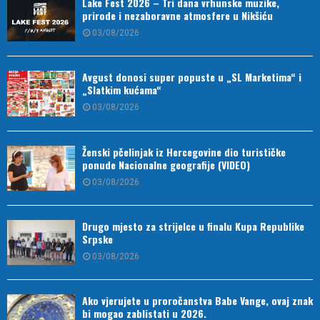
Lake Fest 2026 – Tri dana vrhunske muzike,
prirode i nezaboravne atmosfere u Nikšiću
03/08/2026
Avgust donosi super popuste u „SL Marketima“ i
„Slatkim kućama“
03/08/2026
Ženski pčelinjak iz Hercegovine dio turističke
ponude Nacionalne geografije (VIDEO)
03/08/2026
Drugo mjesto za strijelce u finalu Kupa Republike
Srpske
03/08/2026
Ako vjerujete u proročanstva Babe Vange, ovaj znak
bi mogao zablistati u 2026.