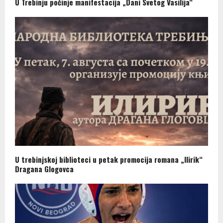
U Trebinju počinje manifestacija „Dani Svetog Vasilija“
U trebinjskoj biblioteci u petak promocija romana „Ilirik“
Dragana Glogovca