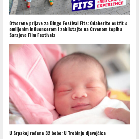
Otvorene prijave za Bingo Festival Fits: Odaberite outfit s
omiljenim influencerom i zablistajte na Crvenom tepihu
Sarajevo Film Festivala
U Srpskoj rođene 32 bebe: U Trebinju djevojčica