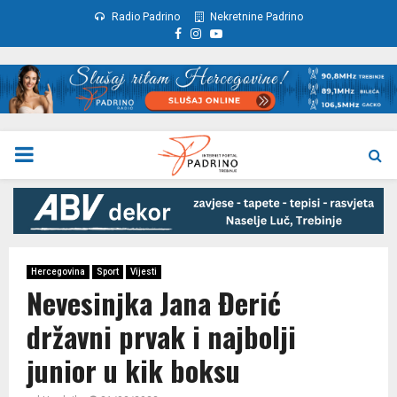
Radio Padrino
Nekretnine Padrino
Facebook
Instagram
Youtube
PRIMARY
MENU
Hercegovina
Sport
Vijesti
Nevesinjka Jana Đerić
državni prvak i najbolji
junior u kik boksu