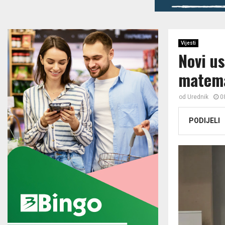
Vijesti
Novi u
matema
od
Urednik
0
PODIJELI