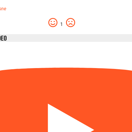
sne
1
DEO