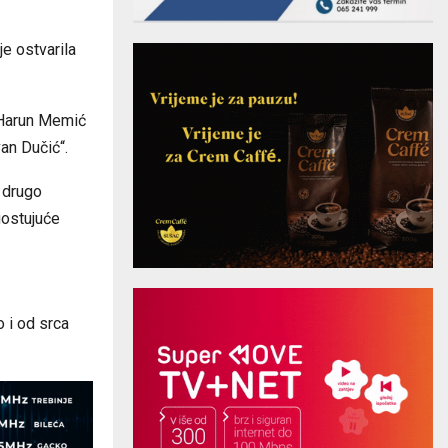
je ostvarila
, Harun Memić
an Dučić“.
 drugo
gostujuće
o i od srca