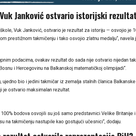
Vuk Janković ostvario istorijski rezulta
škole, Vuk Janković, ostvario je rezultat za istoriju — osvojio je
m prestižnom takmičenju i tako osvojio zlatnu medalju“, navela je
nim podacima, ovakav rezultat do sada nije ostvario nijedan takm
Bosnu i Hercegovinu na Balkanskoj matematičkoj olimpijadi“.
u, ujedno bio i jedini takmičar iz zemalja stalnih članica Balkans
ji je ostvario maksimalan rezultat.
 100% bodova osvojili su još samo predstavnici Velike Britanije 
su na takmičenju nastupile kao gostujući učesnici“, dodaju.