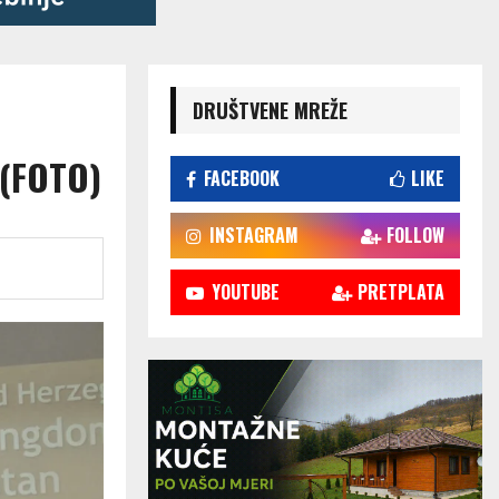
DRUŠTVENE MREŽE
 (FOTO)
FACEBOOK
LIKE
INSTAGRAM
FOLLOW
YOUTUBE
PRETPLATA