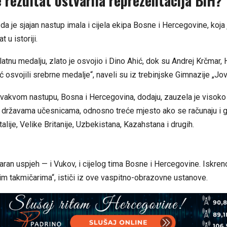
 rezultat ostvarila reprezentacija BiH?
da je sjajan nastup imala i cijela ekipa Bosne i Hercegovine, koja 
t u istoriji.
atnu medalju, zlato je osvojio i Dino Ahić, dok su Andrej Krčmar
 osvojili srebrne medalje“, naveli su iz trebinjske Gimnazije „Jov
ovakvom nastupu, Bosna i Hercegovina, dodaju, zauzela je visoko
državama učesnicama, odnosno treće mjesto ako se računaju i 
alije, Velike Britanije, Uzbekistana, Kazahstana i drugih.
aran uspjeh — i Vukov, i cijelog tima Bosne i Hercegovine. Iskren
m takmičarima“, ističi iz ove vaspitno-obrazovne ustanove.