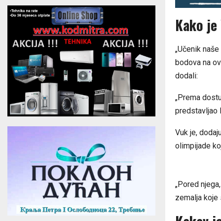
Kako je 
„Učenik naše 
bodova na ovo
dodali:
„Prema dostup
predstavljao 
Vuk je, dodaj
olimpijade ko
„Pored njega,
zemalja koje 