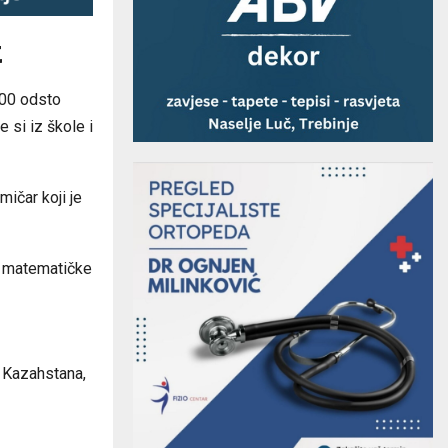
t
 100 odsto
 si iz škole i
ičar koji je
ke matematičke
i Kazahstana,