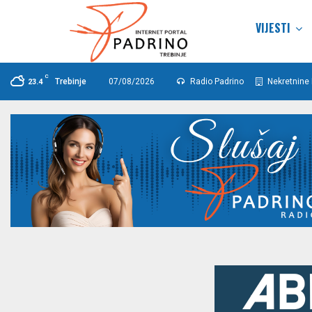
VIJESTI
C
Trebinje
07/08/2026
Radio Padrino
Nekretnine 
23.4