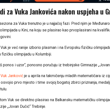
edi za Vuka Jankovića nakon uspjeha u G
ezona za Vuka trenutno je u najjačoj fazi. Pred njim je Međunar
limpijada u Kini, na koju se plasirao kao prvoplasirani na kvalifi
govini.
uk je već ranije izborio plasman i na Evropsku fizičku olimpijad
izičku olimpijadu u Kolumbiji.
naš ponos i uzor“, ponosno poručuju iz trebinjske Gimnazije „Jovan
,
Vuk Janković
je u aprila na takmičenju mladih matematičara iz ci
osvojio prvo mjesto i time svojoj bogatoj zbirci priznanja, medalj
tulu.
tom Vuk se direktno plasirao na Balkansku matematičku olimpija
zije „Jovan Dučić“ Trebinje.