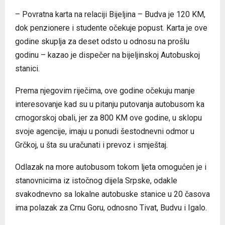
– Povratna karta na relaciji Bijeljina – Budva je 120 KM,
dok penzionere i studente očekuje popust. Karta je ove
godine skuplja za deset odsto u odnosu na prošlu
godinu – kazao je dispečer na bijeljinskoj Autobuskoj
stanici.
Prema njegovim riječima, ove godine očekuju manje
interesovanje kad su u pitanju putovanja autobusom ka
crnogorskoj obali, jer za 800 KM ove godine, u sklopu
svoje agencije, imaju u ponudi šestodnevni odmor u
Grčkoj, u šta su uračunati i prevoz i smještaj.
Odlazak na more autobusom tokom ljeta omogućen je i
stanovnicima iz istočnog dijela Srpske, odakle
svakodnevno sa lokalne autobuske stanice u 20 časova
ima polazak za Crnu Goru, odnosno Tivat, Budvu i Igalo.