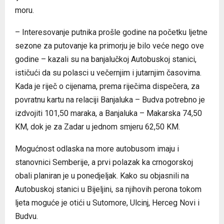
moru.
– Interesovanje putnika prošle godine na početku ljetne
sezone za putovanje ka primorju je bilo veće nego ove
godine – kazali su na banjalučkoj Autobuskoj stanici,
ističući da su polasci u večernjim i jutarnjim časovima.
Kada je riječ o cijenama, prema riječima dispečera, za
povratnu kartu na relaciji Banjaluka – Budva potrebno je
izdvojiti 101,50 maraka, a Banjaluka – Makarska 74,50
KM, dok je za Zadar u jednom smjeru 62,50 KM.
Mogućnost odlaska na more autobusom imaju i
stanovnici Semberije, a prvi polazak ka crnogorskoj
obali planiran je u ponedjeljak. Kako su objasnili na
Autobuskoj stanici u Bijeljini, sa njihovih perona tokom
ljeta moguće je otići u Sutomore, Ulcinj, Herceg Novi i
Budvu.