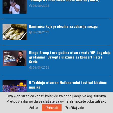
06/08/2026
Namirnica koja je idealna za zdravlje mozga
06/08/2026
Bingo Group i ove godine otvara vrata VIP događaja
građanima: Osvojite ulaznice za koncert Petra
Graše
06/08/2026
U Trebinju otvoren Međunarodni festival klasične
muzike
06/08/2026
Ova web stranica koristi kolačiće za poboljšanje vašeg iskustva.
Pretpostavljamo da se slažete sa ovim, ali možete odustati ako
želite.
Prihvati
Pročitaj više
Trebinje domaćin izložbe radova legendarnog