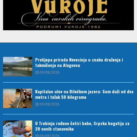
Prelijepa priroda Nevesinja u znaku druženja i
takmičenja na Alagovcu
09/08/2026
Kapitalan ulov na Bilećkom jezeru: Som duži od dva
metra i težak 50 kilograma
09/08/2026
U Trebinju rođene četiri bebe, Srpska bogatija za
20 novih stanovnika
09/08/2026