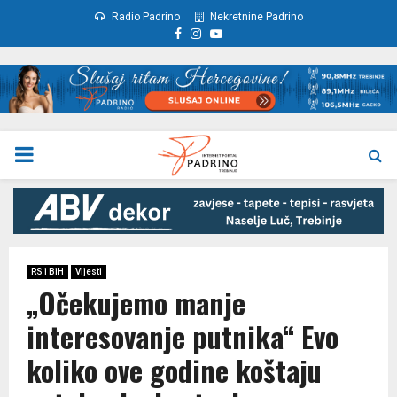
Radio Padrino
Nekretnine Padrino
Facebook
Instagram
Youtube
PRIMARY
MENU
RS i BiH
Vijesti
„Očekujemo manje
interesovanje putnika“ Evo
koliko ove godine koštaju