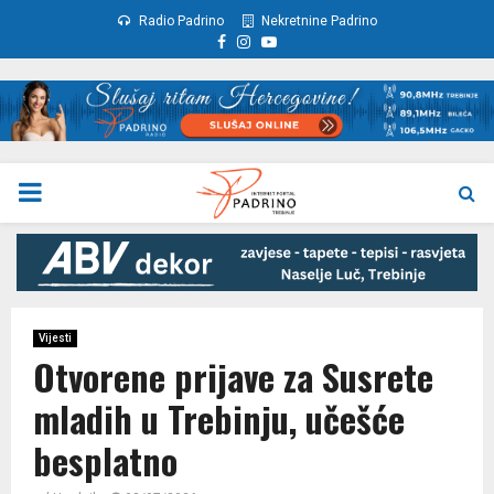
Radio Padrino
Nekretnine Padrino
Facebook
Instagram
Youtube
PRIMARY
MENU
Vijesti
Otvorene prijave za Susrete
mladih u Trebinju, učešće
besplatno