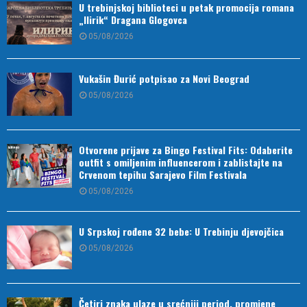
U trebinjskoj biblioteci u petak promocija romana
„Ilirik“ Dragana Glogovca
05/08/2026
Vukašin Đurić potpisao za Novi Beograd
05/08/2026
Otvorene prijave za Bingo Festival Fits: Odaberite
outfit s omiljenim influencerom i zablistajte na
Crvenom tepihu Sarajevo Film Festivala
05/08/2026
U Srpskoj rođene 32 bebe: U Trebinju djevojčica
05/08/2026
Četiri znaka ulaze u srećniji period, promjene