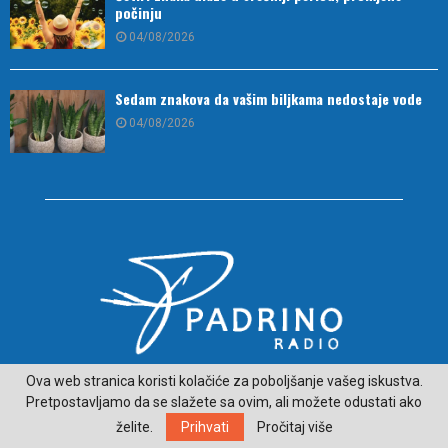
počinju
04/08/2026
Sedam znakova da vašim biljkama nedostaje vode
04/08/2026
Ova web stranica koristi kolačiće za poboljšanje vašeg iskustva.
O NAMA
Pretpostavljamo da se slažete sa ovim, ali možete odustati ako
želite.
Prihvati
Pročitaj više
ČITAJ VIJESTI SA LJEPŠE STRANE HERCEGOVINE - padrino.ba