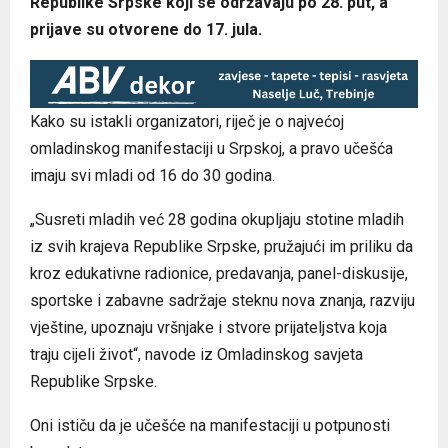
Republike Srpske koji se održavaju po 28. put, a
prijave su otvorene do 17. jula.
Kako su istakli organizatori, riječ je o najvećoj
omladinskog manifestaciji u Srpskoj, a pravo učešća
imaju svi mladi od 16 do 30 godina.
„Susreti mladih već 28 godina okupljaju stotine mladih
iz svih krajeva Republike Srpske, pružajući im priliku da
kroz edukativne radionice, predavanja, panel-diskusije,
sportske i zabavne sadržaje steknu nova znanja, razviju
vještine, upoznaju vršnjake i stvore prijateljstva koja
traju cijeli život“, navode iz Omladinskog savjeta
Republike Srpske.
Oni ističu da je učešće na manifestaciji u potpunosti