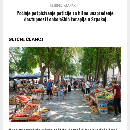
SLJEDEĆI ČLANAK
Počinje potpisivanje peticije za hitno unapređenje
dostupnosti onkoloških terapija u Srpskoj
SLIČNI ČLANCI
Grad unapređuje mjere zaštite domaćih proizvođača i rad