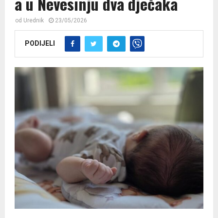
a u Nevesinju dva dječaka
od
Urednik
23/05/2026
PODIJELI