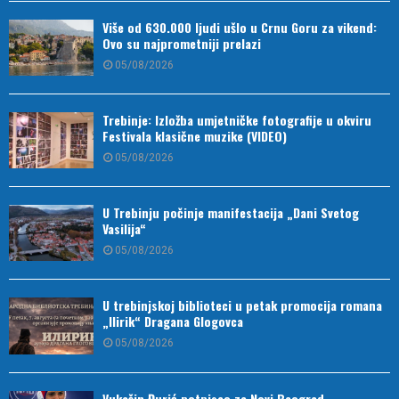
Više od 630.000 ljudi ušlo u Crnu Goru za vikend:
Ovo su najprometniji prelazi
05/08/2026
Trebinje: Izložba umjetničke fotografije u okviru
Festivala klasične muzike (VIDEO)
05/08/2026
U Trebinju počinje manifestacija „Dani Svetog
Vasilija“
05/08/2026
U trebinjskoj biblioteci u petak promocija romana
„Ilirik“ Dragana Glogovca
05/08/2026
Vukašin Đurić potpisao za Novi Beograd