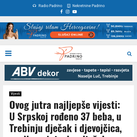
Radio Padrino
Nekretnine Padrino
Facebook
Instagram
Youtube
PRIMARY
MENU
Vijesti
Ovog jutra najljepše vijesti:
U Srpskoj rođeno 37 beba, u
Trebinju dječak i djevojčica,