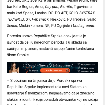
Segreto, UR
Etage
, Kafe bar Markan, Pekara Kruna, Kafe
bar Kafe Region, Amor,
City pub
, Alo-Alo, Trgovina na
malo kod Spasa, Lantian, DO-DO ART, KOLO,
SYSTRAX
TECHNOLOGY
,
Pek snack,
Nešković, PЈ Trebinje,
Sesto
Senso
, Miskin komerc, NR, PЈ Ognjište i
Underground.
Poreska uprava Republike Srpske obavijestila je
javnost da će i u narednom periodu, a u skladu sa
sačinjenim planom, nastaviti sa pojačanim kontrolama
širom Srpske.
– S obzirom na činjenicu da je Poreska uprava
Republike Srpske implementirala novi Sistem za
upravljanje fiskalizacijom, naglašavamo da je značajno
olakšana identifikacija poreskih obveznika koji ne izdaju