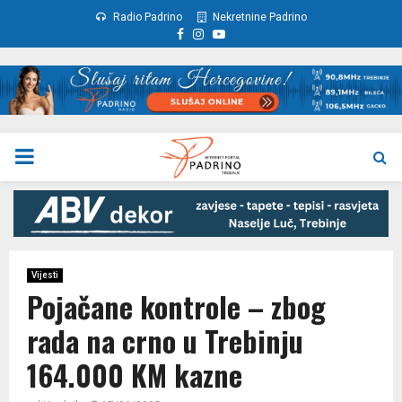
Radio Padrino
Nekretnine Padrino
Facebook
Instagram
Youtube
PRIMARY
MENU
Vijesti
Pojačane kontrole – zbog
rada na crno u Trebinju
164.000 KM kazne