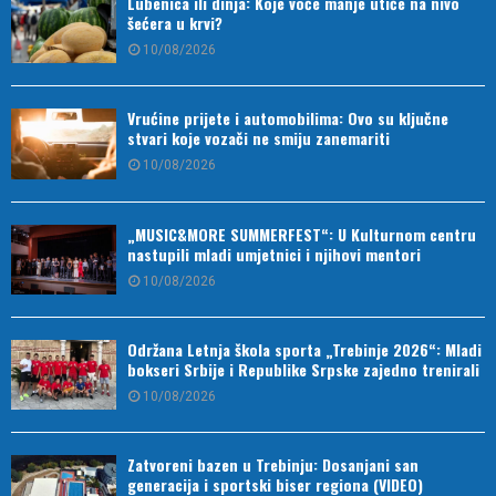
Lubenica ili dinja: Koje voće manje utiče na nivo
šećera u krvi?
10/08/2026
Vrućine prijete i automobilima: Ovo su ključne
stvari koje vozači ne smiju zanemariti
10/08/2026
„MUSIC&MORE SUMMERFEST“: U Kulturnom centru
nastupili mladi umjetnici i njihovi mentori
10/08/2026
Održana Letnja škola sporta „Trebinje 2026“: Mladi
bokseri Srbije i Republike Srpske zajedno trenirali
10/08/2026
Zatvoreni bazen u Trebinju: Dosanjani san
generacija i sportski biser regiona (VIDEO)