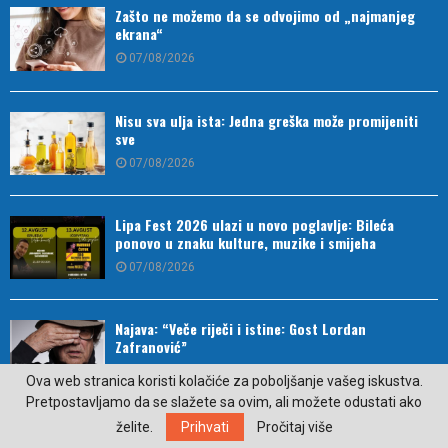
Zašto ne možemo da se odvojimo od „najmanjeg
ekrana“
07/08/2026
Nisu sva ulja ista: Jedna greška može promijeniti
sve
07/08/2026
Lipa Fest 2026 ulazi u novo poglavlje: Bileća
ponovo u znaku kulture, muzike i smijeha
07/08/2026
Najava: “Veče riječi i istine: Gost Lordan
Zafranović”
07/08/2026
Ova web stranica koristi kolačiće za poboljšanje vašeg iskustva.
Pretpostavljamo da se slažete sa ovim, ali možete odustati ako
želite.
Prihvati
Pročitaj više
Kako je direktor postao prvi uzgajivač autohtonog