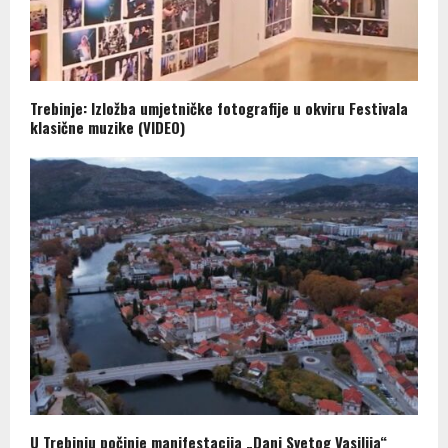
Trebinje: Izložba umjetničke fotografije u okviru Festivala
klasične muzike (VIDEO)
U Trebinju počinje manifestacija „Dani Svetog Vasilija“