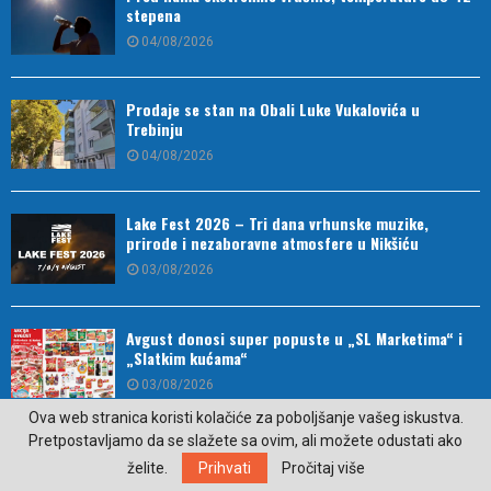
stepena
04/08/2026
Prodaje se stan na Obali Luke Vukalovića u
Trebinju
04/08/2026
Lake Fest 2026 – Tri dana vrhunske muzike,
prirode i nezaboravne atmosfere u Nikšiću
03/08/2026
Avgust donosi super popuste u „SL Marketima“ i
„Slatkim kućama“
03/08/2026
Ova web stranica koristi kolačiće za poboljšanje vašeg iskustva.
Pretpostavljamo da se slažete sa ovim, ali možete odustati ako
Ženski pčelinjak iz Hercegovine dio turističke
želite.
Prihvati
Pročitaj više
ponude Nacionalne geografije (VIDEO)