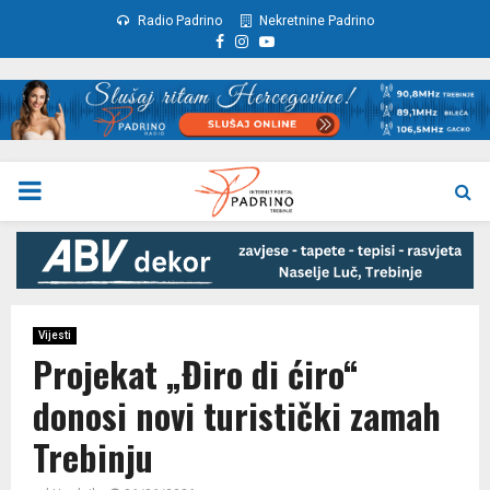
Radio Padrino
Nekretnine Padrino
Facebook
Instagram
Youtube
PRIMARY
MENU
Vijesti
Projekat „Điro di ćiro“
donosi novi turistički zamah
Trebinju