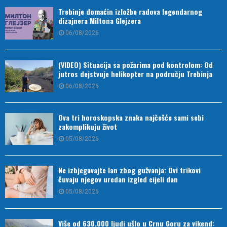
Trebinje domaćin izložbe radova legendarnog
dizajnera Miltona Glejzera
06/08/2026
(VIDEO) Situacija sa požarima pod kontrolom: Od
jutros dejstvuje helikopter na području Trebinja
06/08/2026
Ova tri horoskopska znaka najčešće sami sebi
zakomplikuju život
05/08/2026
Ne izbjegavajte lan zbog gužvanja: Ovi trikovi
čuvaju njegov uredan izgled cijeli dan
05/08/2026
Više od 630.000 ljudi ušlo u Crnu Goru za vikend: