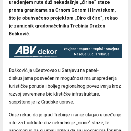
uređenjem rute duž nekadašnje „ćirine“ staze
prema granicama sa Crnom Gorom i Hrvatskom,
što je obuhvaćeno projektom „Điro di ćiro“, rekao
je zamjenik gradonačelnika Trebinja Dražen
Bošković.
Bošković je učestvovao u Sarajevu na panel-
diskusijama posvećenim mogućnostima unapređenja
turističke ponude i boljeg regionalnog povezivanja kroz
razvoj savremene biciklističke infrastrukture,
saopšteno je iz Gradske uprave.
On je rekao da je grad Trebinje i ranije ulagao u uređenje
rute za bicikliste duž nekadašnje „ćirine“ staze, te
napomenuo da su imali priliku da sa učesnicima foruma