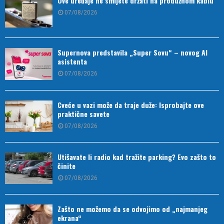
Ove uređaje ne smijete držati na produžnom kablu
07/08/2026
Supernova predstavila „Super Sovu“ – novog AI
asistenta
07/08/2026
Cveće u vazi može da traje duže: Isprobajte ove
praktične savete
07/08/2026
Utišavate li radio kad tražite parking? Evo zašto to
činite
07/08/2026
Zašto ne možemo da se odvojimo od „najmanjeg
ekrana“