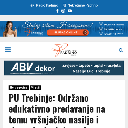
Radio Padrino
Nekretnine Padrino
Facebook
Instagram
Youtube
PRIMARY
MENU
Hercegovina
Vijesti
PU Trebinje: Održano
edukativno predavanje na
temu vršnjačko nasilje i