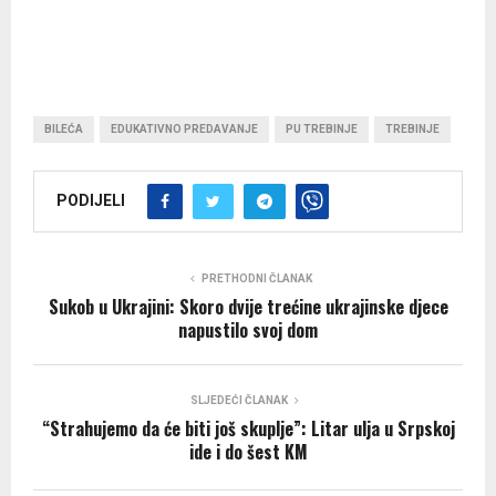
BILEĆA
EDUKATIVNO PREDAVANJE
PU TREBINJE
TREBINJE
PODIJELI
PRETHODNI ČLANAK
Sukob u Ukrajini: Skoro dvije trećine ukrajinske djece
napustilo svoj dom
SLJEDEĆI ČLANAK
“Strahujemo da će biti još skuplje”: Litar ulja u Srpskoj
ide i do šest KM