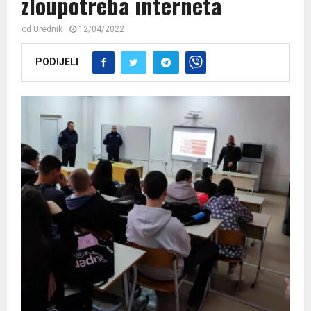
zloupotreba interneta
od
Urednik
12/04/2022
PODIJELI