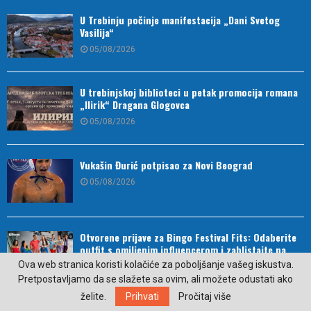
U Trebinju počinje manifestacija „Dani Svetog
Vasilija“
05/08/2026
U trebinjskoj biblioteci u petak promocija romana
„Ilirik“ Dragana Glogovca
05/08/2026
Vukašin Đurić potpisao za Novi Beograd
05/08/2026
Otvorene prijave za Bingo Festival Fits: Odaberite
outfit s omiljenim influencerom i zablistajte na
Crvenom tepihu Sarajevo Film Festivala
Ova web stranica koristi kolačiće za poboljšanje vašeg iskustva.
Pretpostavljamo da se slažete sa ovim, ali možete odustati ako
05/08/2026
želite.
Prihvati
Pročitaj više