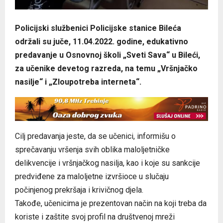
Policijski službenici Policijske stanice Bileća
održali su juče, 11.04.2022. godine, edukativno
predavanje u Osnovnoj školi „Sveti Sava“ u Bileći,
za učenike devetog razreda, na temu „Vršnjačko
nasilje“ i „Zloupotreba interneta“.
Cilj predavanja jeste, da se učenici, informišu o
sprečavanju vršenja svih oblika maloljetničke
delikvencije i vršnjačkog nasilja, kao i koje su sankcije
predviđene za maloljetne izvršioce u slučaju
počinjenog prekršaja i krivičnog djela.
Takođe, učenicima je prezentovan način na koji treba da
koriste i zaštite svoj profil na društvenoj mreži