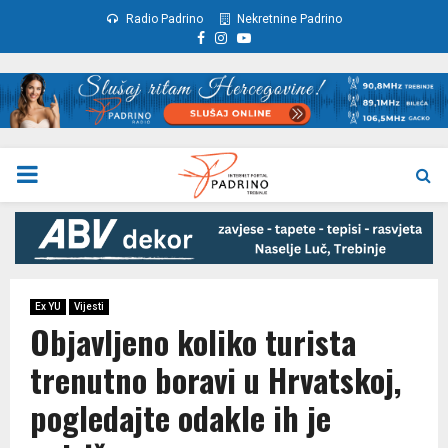
Radio Padrino
Nekretnine Padrino
Facebook
Instagram
Youtube
PRIMARY
MENU
Ex YU
Vijesti
Objavljeno koliko turista
trenutno boravi u Hrvatskoj,
pogledajte odakle ih je