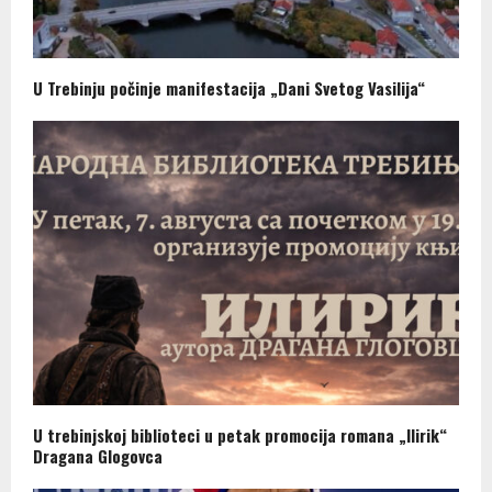
U Trebinju počinje manifestacija „Dani Svetog Vasilija“
U trebinjskoj biblioteci u petak promocija romana „Ilirik“
Dragana Glogovca