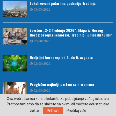
Lokalizovani požari na području Trebinja
03/08/2026
Završen „3×3 Trebinje 2026“: Ekipa iz Herceg
Novog osvojila seniorski, Trebinjci juniorski turnir
02/08/2026
Nedjeljni horoskop od 3. do 9. avgusta
02/08/2026
Proglašen najbolji parfem svih vremena
02/08/2026
Ova web stranica koristi kolačiće za poboljšanje vašeg iskustva.
Pretpostavljamo da se slažete sa ovim, ali možete odustati ako
želite.
Prihvati
Pročitaj više