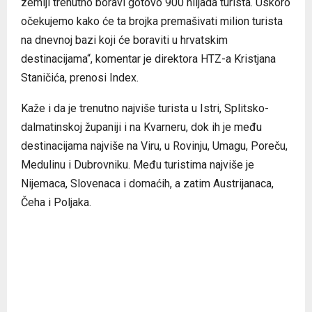
zemlji trenutno boravi gotovo 900 hiljada turista. Uskoro
očekujemo kako će ta brojka premašivati milion turista
na dnevnoj bazi koji će boraviti u hrvatskim
destinacijama“, komentar je direktora HTZ-a Kristjana
Staničića, prenosi Index.
Kaže i da je trenutno najviše turista u Istri, Splitsko-
dalmatinskoj županiji i na Kvarneru, dok ih je među
destinacijama najviše na Viru, u Rovinju, Umagu, Poreču,
Medulinu i Dubrovniku. Među turistima najviše je
Nijemaca, Slovenaca i domaćih, a zatim Austrijanaca,
Čeha i Poljaka.