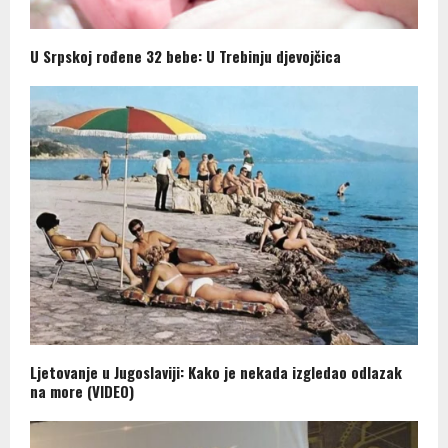
U Srpskoj rođene 32 bebe: U Trebinju djevojčica
Ljetovanje u Jugoslaviji: Kako je nekada izgledao odlazak
na more (VIDEO)