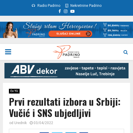
Radio Padrino
Nekretnine Padrino
Facebook
Instagram
Youtube
PRIMARY
MENU
Ex YU
Prvi rezultati izbora u Srbiji:
Vučić i SNS ubjedljivi
od
Urednik
03/04/2022