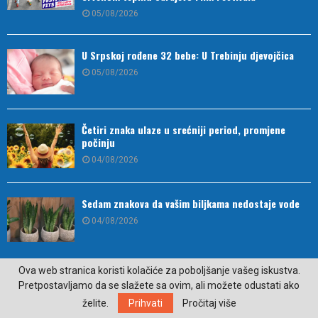
05/08/2026
U Srpskoj rođene 32 bebe: U Trebinju djevojčica
05/08/2026
Četiri znaka ulaze u srećniji period, promjene
počinju
04/08/2026
Sedam znakova da vašim biljkama nedostaje vode
04/08/2026
Ova web stranica koristi kolačiće za poboljšanje vašeg iskustva.
Pretpostavljamo da se slažete sa ovim, ali možete odustati ako
želite.
Prihvati
Pročitaj više