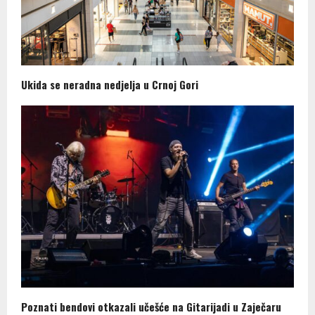
Ukida se neradna nedjelja u Crnoj Gori
Poznati bendovi otkazali učešće na Gitarijadi u Zaječaru