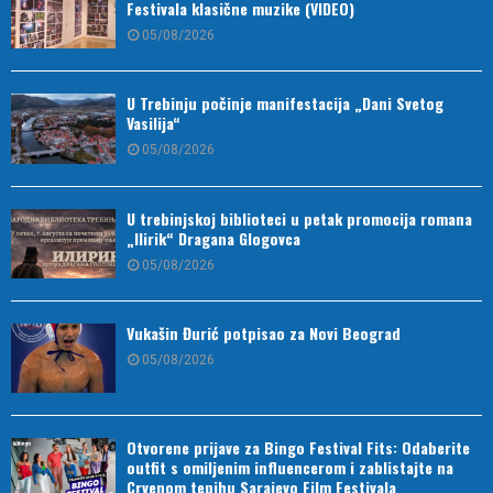
Festivala klasične muzike (VIDEO)
05/08/2026
U Trebinju počinje manifestacija „Dani Svetog
Vasilija“
05/08/2026
U trebinjskoj biblioteci u petak promocija romana
„Ilirik“ Dragana Glogovca
05/08/2026
Vukašin Đurić potpisao za Novi Beograd
05/08/2026
Otvorene prijave za Bingo Festival Fits: Odaberite
outfit s omiljenim influencerom i zablistajte na
Crvenom tepihu Sarajevo Film Festivala