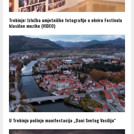
Trebinje: Izložba umjetničke fotografije u okviru Festivala
klasične muzike (VIDEO)
U Trebinju počinje manifestacija „Dani Svetog Vasilija“