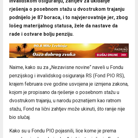
invalidskom osiguranju, zahtjev za ukidanje
rješenja o posebnom stažu u dvostrukom trajanju
podnijelo je 87 boraca, i to najvjerovatnije jer, zbog
lošeg materijalnog statusa, žele da nastave da
rade i ostvare bolju penziju.
Naime, kako su za „Nezavisne novine“ naveli u Fondu
penzijskog i invalidskog osiguranja RS (Fond PIO RS),
krajem februara ove godine usvojena je izmjena zakona,
kojom je propisano da rješenje o posebnom stažu u
dvostrukom trajanju, u narodu poznatijem kao ratnom
stažu, Fond na lični zahtjev može ukinuti, što ranije nije
bio slučaj.
Kako su u Fondu PIO pojasnili, lice kome je prema