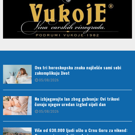
Ova tri horoskopska znaka najčešće sami sebi
zakomplikuju život
05/08/2026
Ne izbjegavajte lan zbog gužvanja: Ovi trikovi
čuvaju njegov uredan izgled cijeli dan
05/08/2026
Više od 630.000 ljudi ušlo u Crnu Goru za vikend: