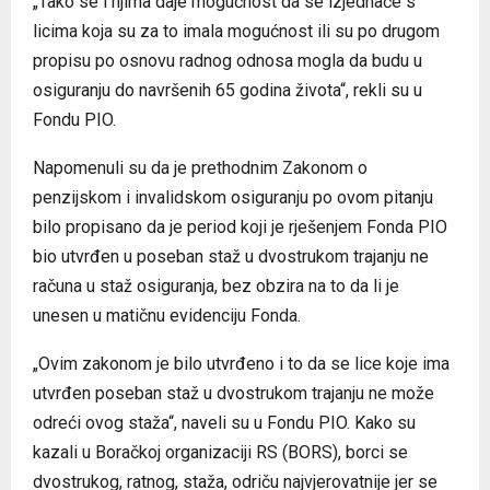
„Tako se i njima daje mogućnost da se izjednače s
licima koja su za to imala mogućnost ili su po drugom
propisu po osnovu radnog odnosa mogla da budu u
osiguranju do navršenih 65 godina života“, rekli su u
Fondu PIO.
Napomenuli su da je prethodnim Zakonom o
penzijskom i invalidskom osiguranju po ovom pitanju
bilo propisano da je period koji je rješenjem Fonda PIO
bio utvrđen u poseban staž u dvostrukom trajanju ne
računa u staž osiguranja, bez obzira na to da li je
unesen u matičnu evidenciju Fonda.
„Ovim zakonom je bilo utvrđeno i to da se lice koje ima
utvrđen poseban staž u dvostrukom trajanju ne može
odreći ovog staža“, naveli su u Fondu PIO. Kako su
kazali u Boračkoj organizaciji RS (BORS), borci se
dvostrukog, ratnog, staža, odriču najvjerovatnije jer se