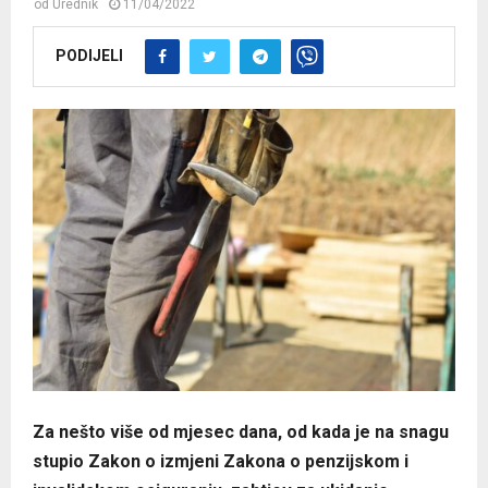
od
Urednik
11/04/2022
PODIJELI
Za nešto više od mjesec dana, od kada je na snagu
stupio Zakon o izmjeni Zakona o penzijskom i