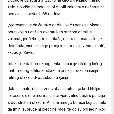
Dodao je da ljudi u situacijama kakvu trenutno imamo
žele što više da rade, da bi dobili zakonsko rješenje za
penziju s navršenih 65 godina.
„Vjerovatno je da će tako dobiti i veću penziju. Mnogi
borci koji su otišli s dvostrukim stažom ostali su
zakinuti, jer četiri godine staža, odnosno osam, ako je
dvostruki, čine da im je prosjek za penziju veoma mali“,
kazao je Savić.
Istakao je da borci zbog teške situacije i ličnog lošeg
materijalnog statusa odlaze u penziju bez uzimanja
ratnog staža u dvostrukom trajanju.
„Iako je materijalna i zdravstvena situacija kod tih ljudi
narušena, da ne moraju, oni bi vjerovatno otišli u penziju
s dvostrukim stažom. Ali ima mnogo boraca koji se žale
da im ni supruge ni djeca ne rade, te da su oni jedini koji