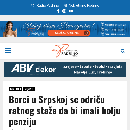
Radio Padrino
Nekretnine Padrino
Facebook
Instagram
Youtube
PRIMARY
MENU
RS i BiH
Vijesti
Borci u Srpskoj se odriču
ratnog staža da bi imali bolju
penziju