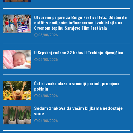
Otvorene prijave za Bingo Festival Fits: Odaberite
outfit s omiljenim influencerom i zablistajte na
Crvenom tepihu Sarajevo Film Festivala
05/08/2026
U Srpskoj rođene 32 bebe: U Trebinju djevojčica
05/08/2026
Četiri znaka ulaze u srećniji period, promjene
počinju
04/08/2026
Sedam znakova da vašim biljkama nedostaje
vode
04/08/2026