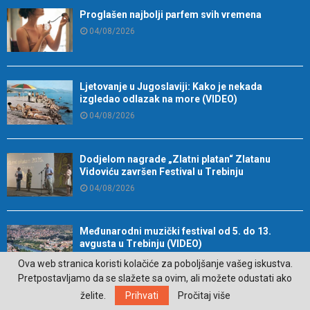
Proglašen najbolji parfem svih vremena
04/08/2026
Ljetovanje u Jugoslaviji: Kako je nekada
izgledao odlazak na more (VIDEO)
04/08/2026
Dodjelom nagrade „Zlatni platan“ Zlatanu
Vidoviću završen Festival u Trebinju
04/08/2026
Međunarodni muzički festival od 5. do 13.
avgusta u Trebinju (VIDEO)
04/08/2026
Ova web stranica koristi kolačiće za poboljšanje vašeg iskustva.
Pretpostavljamo da se slažete sa ovim, ali možete odustati ako
želite.
Prihvati
Pročitaj više
Pred nama ekstremne vrućine, temperature do