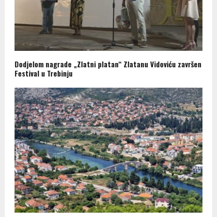
Dodjelom nagrade „Zlatni platan“ Zlatanu Vidoviću završen
Festival u Trebinju