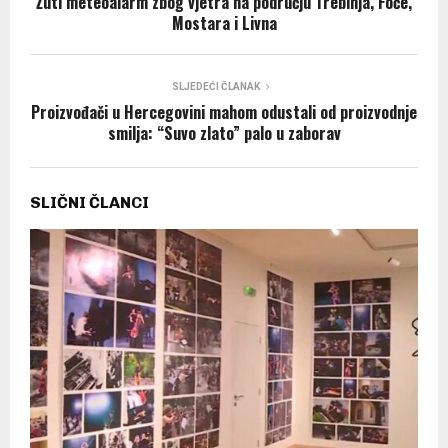
Žuti meteoalarm zbog vjetra na području Trebinja, Foče,
Mostara i Livna
SLJEDEĆI ČLANAK
Proizvođači u Hercegovini mahom odustali od proizvodnje
smilja: “Suvo zlato” palo u zaborav
SLIČNI ČLANCI