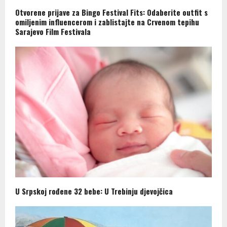
Otvorene prijave za Bingo Festival Fits: Odaberite outfit s
omiljenim influencerom i zablistajte na Crvenom tepihu
Sarajevo Film Festivala
U Srpskoj rođene 32 bebe: U Trebinju djevojčica