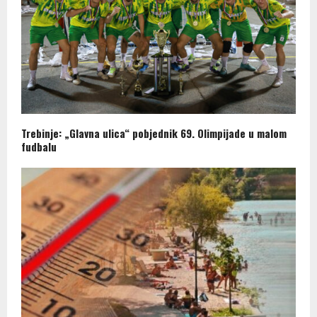
Trebinje: „Glavna ulica“ pobjednik 69. Olimpijade u malom
fudbalu