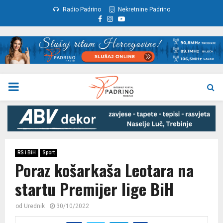
Radio Padrino
Nekretnine Padrino
Facebook
Instagram
Youtube
PRIMARY
MENU
RS i BiH
Sport
Poraz košarkaša Leotara na
startu Premijer lige BiH
od
Urednik
30/10/2022