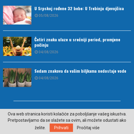
U Srpskoj rođene 32 bebe: U Trebinju djevojčica
05/08/2026
Četiri znaka ulaze u srećniji period, promjene
počinju
04/08/2026
Sedam znakova da vašim biljkama nedostaje vode
04/08/2026
Ova web stranica koristi kolačiće za poboljšanje vašeg iskustva.
Pretpostavljamo da se slažete sa ovim, ali možete odustati ako
želite.
Prihvati
Pročitaj više