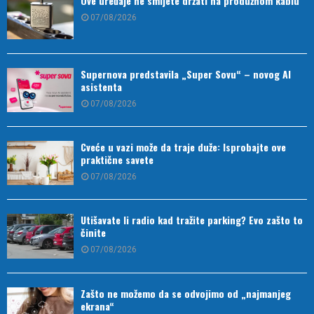
Ove uređaje ne smijete držati na produžnom kablu
07/08/2026
Supernova predstavila „Super Sovu“ – novog AI
asistenta
07/08/2026
Cveće u vazi može da traje duže: Isprobajte ove
praktične savete
07/08/2026
Utišavate li radio kad tražite parking? Evo zašto to
činite
07/08/2026
Zašto ne možemo da se odvojimo od „najmanjeg
ekrana“