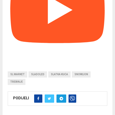
SL MARKET
SLADOLED
SLATKA KUĆA
SNOWLION
TREBINJE
PODIJELI