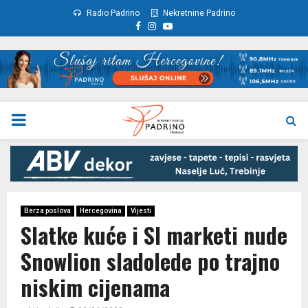
Radio Padrino
Nekretnine Padrino
Facebook
Instagram
Youtube
PRIMARY
MENU
Berza poslova
Hercegovina
Vijesti
Slatke kuće i Sl marketi nude
Snowlion sladolede po trajno
niskim cijenama