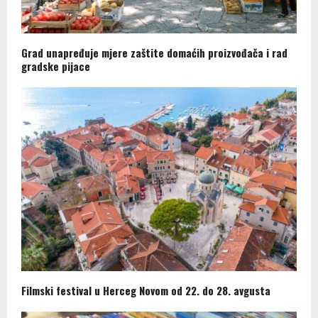
Grad unapređuje mjere zaštite domaćih proizvođača i rad
gradske pijace
Filmski festival u Herceg Novom od 22. do 28. avgusta