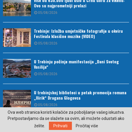
Više od 630.000 ljudi ušlo u Crnu Goru za vikend:
Ovo su najprometniji prelazi
05/08/2026
Trebinje: Izložba umjetničke fotografije u okviru
Festivala klasične muzike (VIDEO)
05/08/2026
U Trebinju počinje manifestacija „Dani Svetog
Vasilija“
05/08/2026
U trebinjskoj biblioteci u petak promocija romana
„Ilirik“ Dragana Glogovca
05/08/2026
Ova web stranica koristi kolačiće za poboljšanje vašeg iskustva.
Pretpostavljamo da se slažete sa ovim, ali možete odustati ako
Vukašin Đurić potpisao za Novi Beograd
želite.
Prihvati
Pročitaj više
05/08/2026