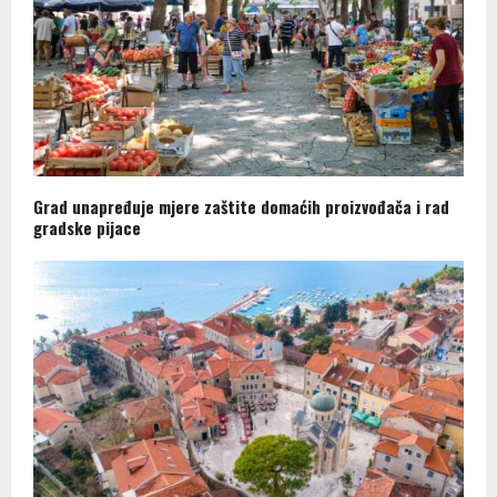
Grad unapređuje mjere zaštite domaćih proizvođača i rad
gradske pijace