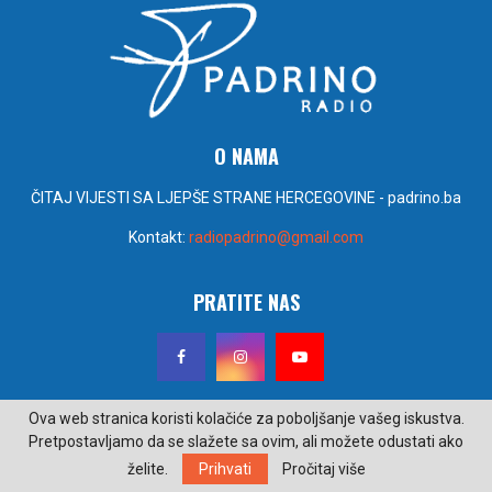
O NAMA
ČITAJ VIJESTI SA LJEPŠE STRANE HERCEGOVINE - padrino.ba
Kontakt:
radiopadrino@gmail.com
PRATITE NAS
Ova web stranica koristi kolačiće za poboljšanje vašeg iskustva.
Pretpostavljamo da se slažete sa ovim, ali možete odustati ako
@2022 - padrino.ba. Sva prava zadržana. Izrada i održavanje Poseidon
želite.
Prihvati
Pročitaj više
design.