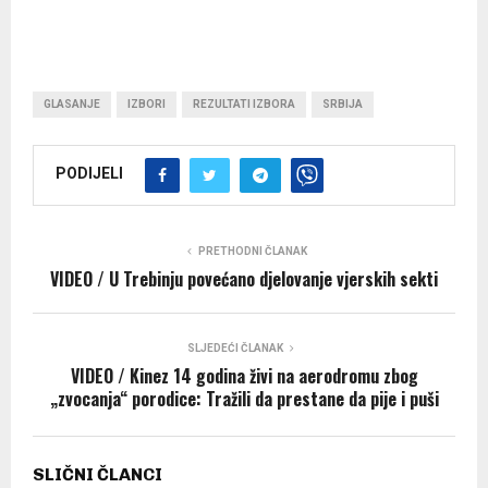
GLASANJE
IZBORI
REZULTATI IZBORA
SRBIJA
PODIJELI
PRETHODNI ČLANAK
VIDEO / U Trebinju povećano djelovanje vjerskih sekti
SLJEDEĆI ČLANAK
VIDEO / Kinez 14 godina živi na aerodromu zbog
„zvocanja“ porodice: Tražili da prestane da pije i puši
SLIČNI ČLANCI