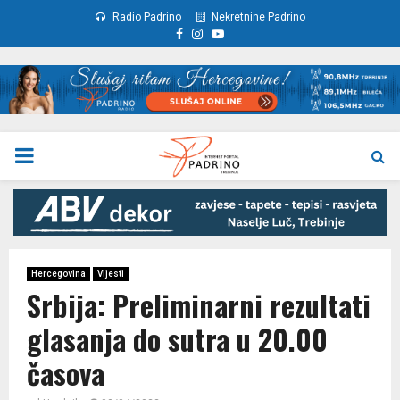
Radio Padrino
Nekretnine Padrino
Facebook
Instagram
Youtube
PRIMARY
MENU
Hercegovina
Vijesti
Srbija: Preliminarni rezultati
glasanja do sutra u 20.00
časova