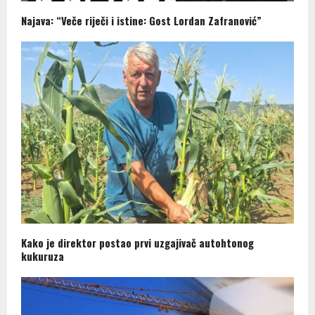
Najava: “Veče riječi i istine: Gost Lordan Zafranović”
Kako je direktor postao prvi uzgajivač autohtonog
kukuruza