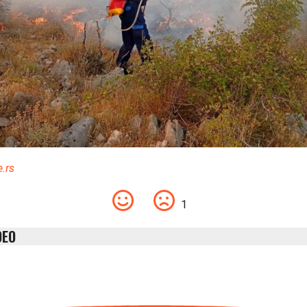
e.rs
1
DEO