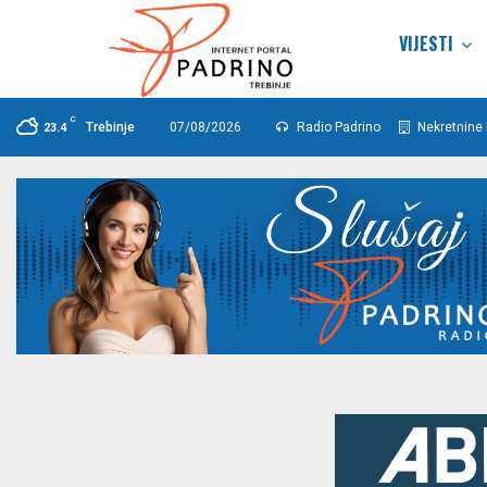
VIJESTI
C
Trebinje
07/08/2026
Radio Padrino
Nekretnine 
23.4