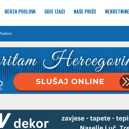
BERZA POSLOVA
GDJE IZAĆI
NAŠE PRIČE
NEKRETNIN
Padrino