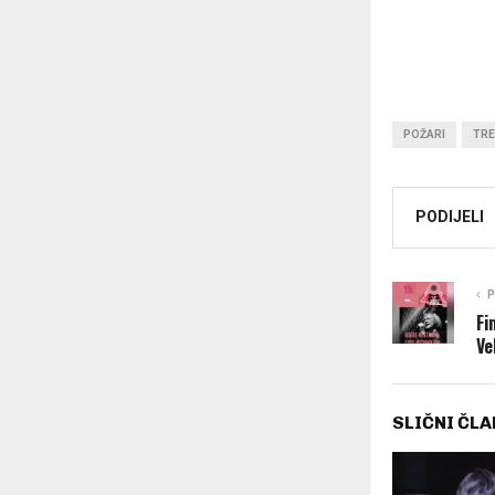
POŽARI
TRE
PODIJELI
P
Fi
Ve
SLIČNI ČLA