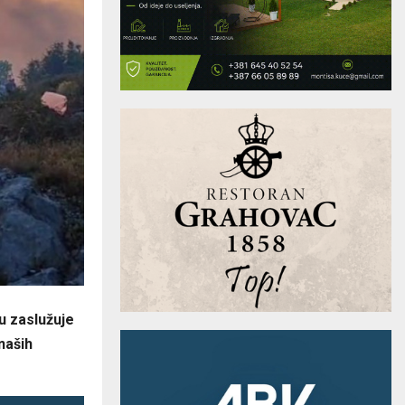
u zaslužuje
naših