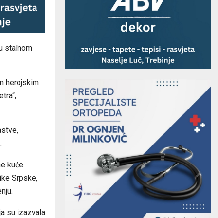
 u stalnom
im herojskim
tra“,
astve,
.
ne kuće.
ike Srpske,
nju.
ja su izazvala