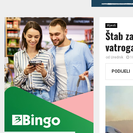
Vijesti
Štab za
vatroga
od
Urednik
1
PODIJELI