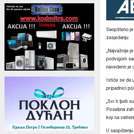
Saopšteno je 
zasjedanju.
„Najvažnije j
podvigom sač
navedeno je 
Ističe se da 
pripadnici po
„Svi ti ljudi
Posebna zahv
koji na vatren
U saopštenju 