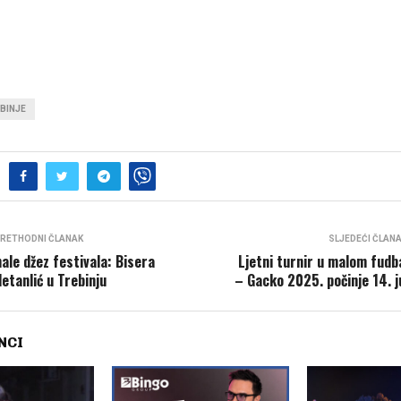
BINJE
RETHODNI ČLANAK
SLJEDEĆI ČLAN
nale džez festivala: Bisera
Ljetni turnir u malom fudb
letanlić u Trebinju
– Gacko 2025. počinje 14. j
NCI