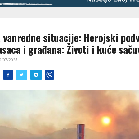
 vanredne situacije: Herojski pod
saca i građana: Životi i kuće saču
0/07/2025