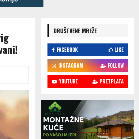
DRUŠTVENE MREŽE
vig
vani!
FACEBOOK
LIKE
INSTAGRAM
FOLLOW
YOUTUBE
PRETPLATA