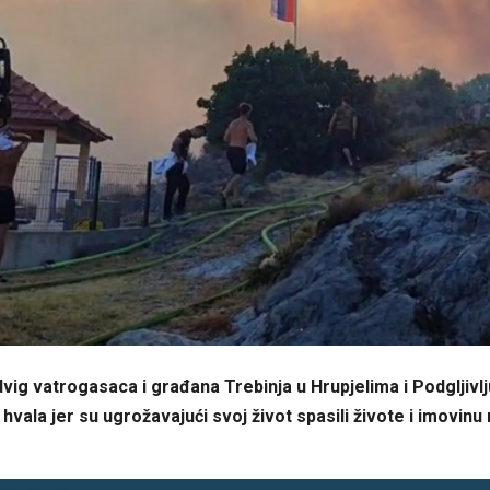
vig vatrogasaca i građana Trebinja u Hrupjelima i Podgljivlj
 hvala jer su ugrožavajući svoj život spasili živote i imovinu 