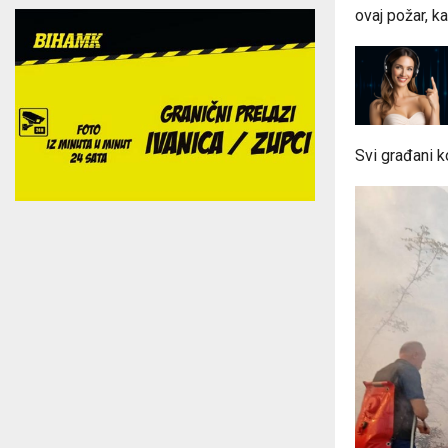
ovaj požar, k
Svi građani ko