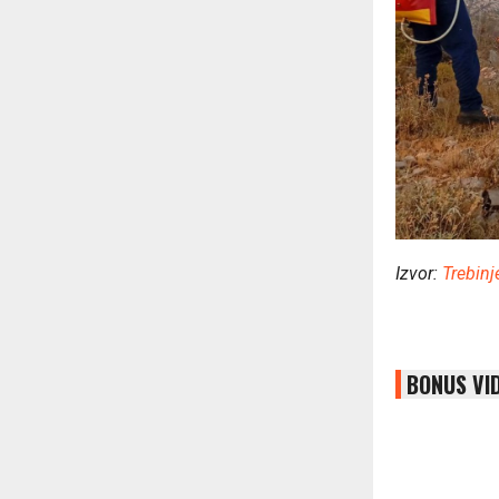
Izvor:
Trebinj
BONUS VI