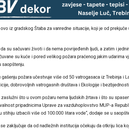
ovo iz gradskog Štaba za vanredne situacije, koji je od prekjuče
e da su sačuvani životi i da nema povrijeđenih ljudi, a zatim i jedn
uvane su kuće i pored velikog požara praćenog jakim udarima vje
u saopštenju.
u gašenju požara učestvuje više od 50 vatrogasaca iz Trebinja i L
licije, dobrovoljnih vatrogasnih društava i Ekologije i bezbjednosti
 su zaslužni što u ovom požaru nema ljudskih žrtava i što su spase
alnost pripadnicima Uprave za vazduhoplovstvo MUP-a Republ
u stihiju izbacili više od 100.000 litara vode“, dodaje se u saopšte
se zaključuje da od nadležnih institucija očekuju da otkriju lica ko