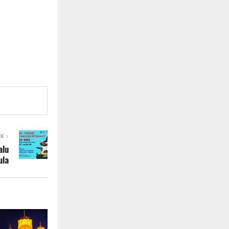
AK
alu
ula