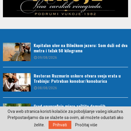
Kapitalan ulov na Bilećkom jezeru: Som duži od dva
metra i težak 50 kilograma
09/08/2026
Restoran Ruzmarin uskoro otvara svoja vrata u
Trebinju: Potreban konobar/konobarica
08/08/2026
Grad unapređuje mjere zaštite domaćih
proizvođača i rad gradske pijace
Ova web stranica koristi kolačiće za poboljšanje vašeg iskustva.
Pretpostavljamo da se slažete sa ovim, ali možete odustati ako
08/08/2026
želite.
Prihvati
Pročitaj više