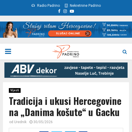
Radio Padrino
Nekretnine Padrino
Facebook
Instagram
Youtube
PRIMARY
MENU
Vijesti
Tradicija i ukusi Hercegovine
na „Danima košute“ u Gacku
od
Urednik
30/05/2026