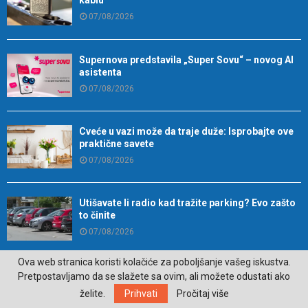
kablu
07/08/2026
Supernova predstavila „Super Sovu“ – novog AI
asistenta
07/08/2026
Cveće u vazi može da traje duže: Isprobajte ove
praktične savete
07/08/2026
Utišavate li radio kad tražite parking? Evo zašto
to činite
07/08/2026
Ova web stranica koristi kolačiće za poboljšanje vašeg iskustva.
Zašto ne možemo da se odvojimo od
Pretpostavljamo da se slažete sa ovim, ali možete odustati ako
„najmanjeg ekrana“
želite.
Prihvati
Pročitaj više
07/08/2026