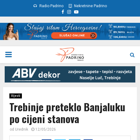
Radio Padrino
Nekretnine Padrino
Facebook
Instagram
Youtube
PRIMARY
MENU
Vijesti
Trebinje preteklo Banjaluku
po cijeni stanova
od
Urednik
12/05/2026