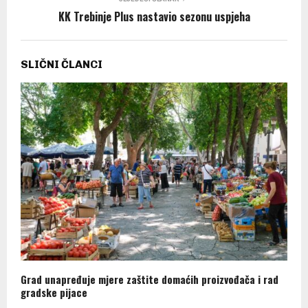
KK Trebinje Plus nastavio sezonu uspjeha
SLIČNI ČLANCI
Grad unapređuje mjere zaštite domaćih proizvođača i rad
gradske pijace