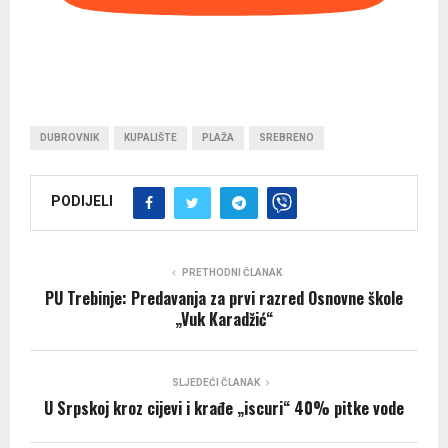
DUBROVNIK
KUPALIŠTE
PLAŽA
SREBRENO
PODIJELI
PRETHODNI ČLANAK
PU Trebinje: Predavanja za prvi razred Osnovne škole
„Vuk Кaradžić“
SLJEDEĆI ČLANAK
U Srpskoj kroz cijevi i krađe „iscuri“ 40% pitke vode