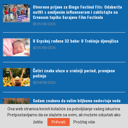
Otvorene prijave za Bingo Festival Fits: Odaberite
outfit s omiljenim influencerom i zablistajte na
Crvenom tepihu Sarajevo Film Festivala
05/08/2026
U Srpskoj rođene 32 bebe: U Trebinju djevojčica
05/08/2026
Četiri znaka ulaze u srećniji period, promjene
počinju
04/08/2026
Sedam znakova da vašim biljkama nedostaje vode
04/08/2026
Ova web stranica koristi kolačiće za poboljšanje vašeg iskustva.
Pretpostavljamo da se slažete sa ovim, ali možete odustati ako
želite.
Prihvati
Pročitaj više