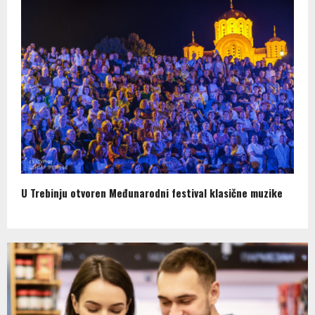
U Trebinju otvoren Međunarodni festival klasične muzike