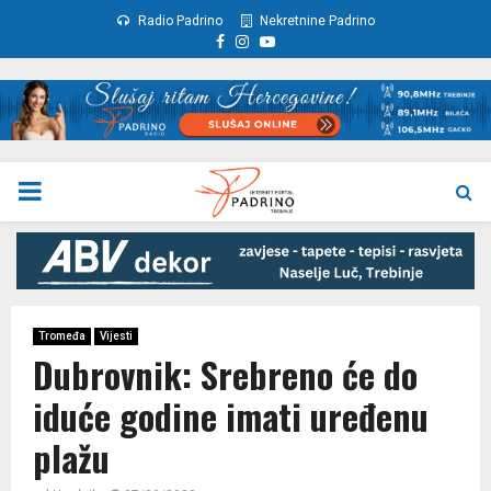
Radio Padrino
Nekretnine Padrino
Facebook
Instagram
Youtube
PRIMARY
MENU
Tromeđa
Vijesti
Dubrovnik: Srebreno će do
iduće godine imati uređenu
plažu