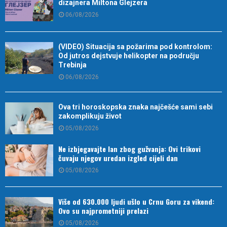
dizajnera Miltona Glejzera
06/08/2026
(VIDEO) Situacija sa požarima pod kontrolom:
Od jutros dejstvuje helikopter na području
Trebinja
06/08/2026
Ova tri horoskopska znaka najčešće sami sebi
zakomplikuju život
05/08/2026
Ne izbjegavajte lan zbog gužvanja: Ovi trikovi
čuvaju njegov uredan izgled cijeli dan
05/08/2026
Više od 630.000 ljudi ušlo u Crnu Goru za vikend:
Ovo su najprometniji prelazi
05/08/2026