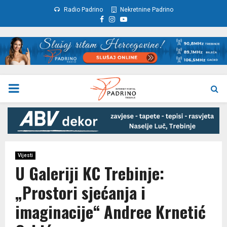
Radio Padrino
Nekretnine Padrino
Facebook
Instagram
Youtube
PRIMARY
MENU
Vijesti
U Galeriji KC Trebinje:
„Prostori sjećanja i
imaginacije“ Andree Krnetić