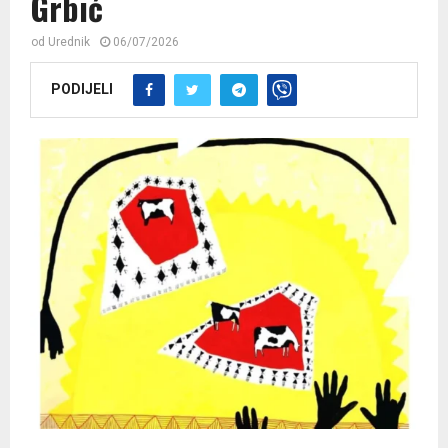
Grbić
od
Urednik
06/07/2026
PODIJELI