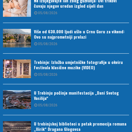
Ne izbjegavajte lan zbog gužvanja: Ovi trikovi
čuvaju njegov uredan izgled cijeli dan
05/08/2026
Više od 630.000 ljudi ušlo u Crnu Goru za vikend:
Ovo su najprometniji prelazi
05/08/2026
Trebinje: Izložba umjetničke fotografije u okviru
Festivala klasične muzike (VIDEO)
05/08/2026
U Trebinju počinje manifestacija „Dani Svetog
Vasilija“
05/08/2026
U trebinjskoj biblioteci u petak promocija romana
„Ilirik“ Dragana Glogovca