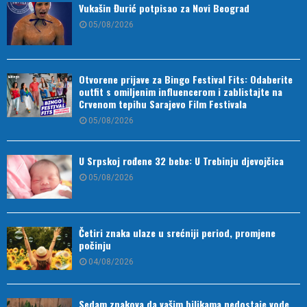
Vukašin Đurić potpisao za Novi Beograd
05/08/2026
Otvorene prijave za Bingo Festival Fits: Odaberite
outfit s omiljenim influencerom i zablistajte na
Crvenom tepihu Sarajevo Film Festivala
05/08/2026
U Srpskoj rođene 32 bebe: U Trebinju djevojčica
05/08/2026
Četiri znaka ulaze u srećniji period, promjene
počinju
04/08/2026
Sedam znakova da vašim biljkama nedostaje vode