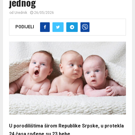
jednog
od
Urednik
26/05/2026
PODIJELI
U porodilištima širom Republike Srpske, u protekla
24 časa rođene su 23 bebe.