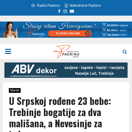
Radio Padrino
Nekretnine Padrino
Facebook
Instagram
Youtube
PRIMARY
MENU
Vijesti
U Srpskoj rođene 23 bebe:
Trebinje bogatije za dva
mališana, a Nevesinje za