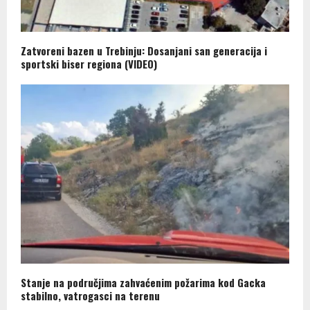
Zatvoreni bazen u Trebinju: Dosanjani san generacija i
sportski biser regiona (VIDEO)
Stanje na područjima zahvaćenim požarima kod Gacka
stabilno, vatrogasci na terenu