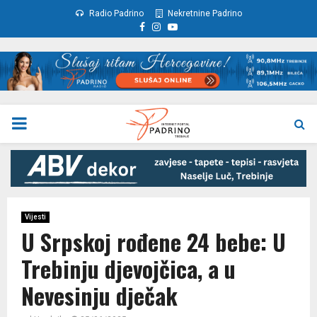
Radio Padrino
Nekretnine Padrino
Facebook
Instagram
Youtube
PRIMARY
MENU
Vijesti
U Srpskoj rođene 24 bebe: U
Trebinju djevojčica, a u
Nevesinju dječak