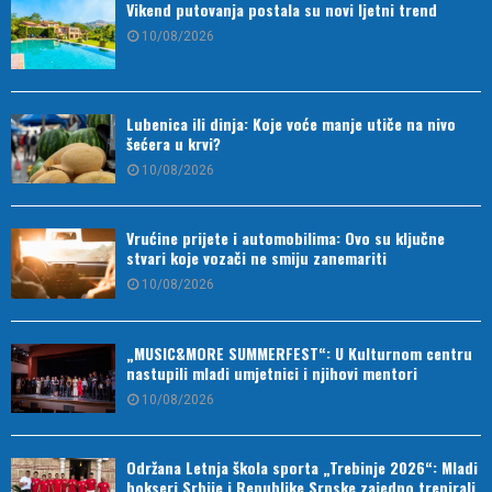
Vikend putovanja postala su novi ljetni trend
10/08/2026
Lubenica ili dinja: Koje voće manje utiče na nivo
šećera u krvi?
10/08/2026
Vrućine prijete i automobilima: Ovo su ključne
stvari koje vozači ne smiju zanemariti
10/08/2026
„MUSIC&MORE SUMMERFEST“: U Kulturnom centru
nastupili mladi umjetnici i njihovi mentori
10/08/2026
Održana Letnja škola sporta „Trebinje 2026“: Mladi
bokseri Srbije i Republike Srpske zajedno trenirali