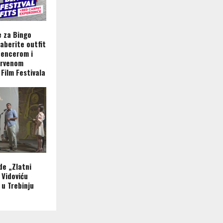
e za Bingo
daberite outfit
luencerom i
Crvenom
Film Festivala
e „Zlatni
 Vidoviću
 u Trebinju