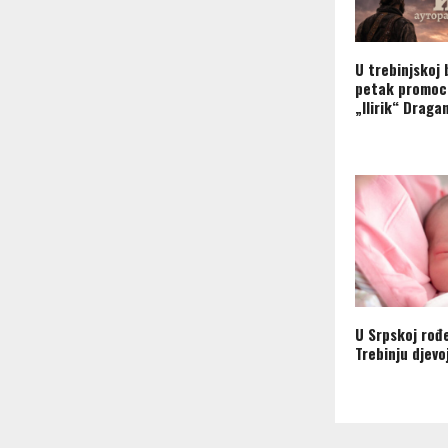
U trebinjskoj 
petak promoc
„Ilirik“ Draga
U Srpskoj rođ
Trebinju djevo