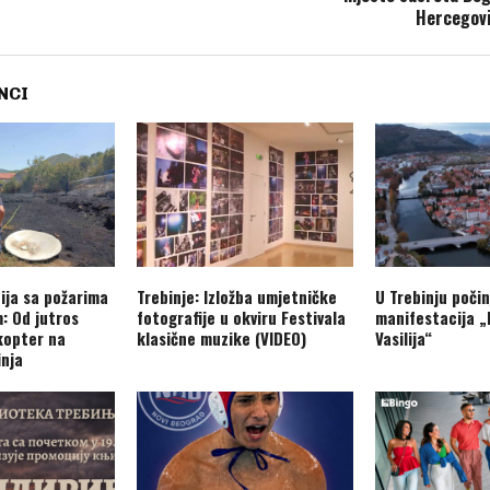
Hercegov
NCI
ija sa požarima
Trebinje: Izložba umjetničke
U Trebinju počin
: Od jutros
fotografije u okviru Festivala
manifestacija „
ikopter na
klasične muzike (VIDEO)
Vasilija“
inja