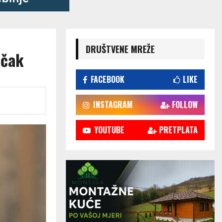
DRUŠTVENE MREŽE
ečak
FACEBOOK
LIKE
INSTAGRAM
FOLLOW
YOUTUBE
PRETPLATA