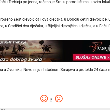
Foči i Trebinju po jedna, rečeno je Srni u porodilištima u ovim loka
 rođeno šest djevojčica i dva dječaka, u Doboju četiri djevojčice, 
ce, u Gradišci dva dječaka, u Bijeljini djevojčica i dječak, a u Foči i
ma u Zvorniku, Nevesinju i Istočnom Sarajevu u protekla 24 časa ni
2