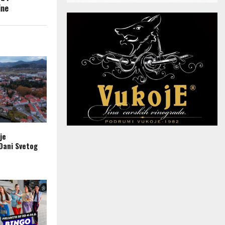
ine
je
Dani Svetog