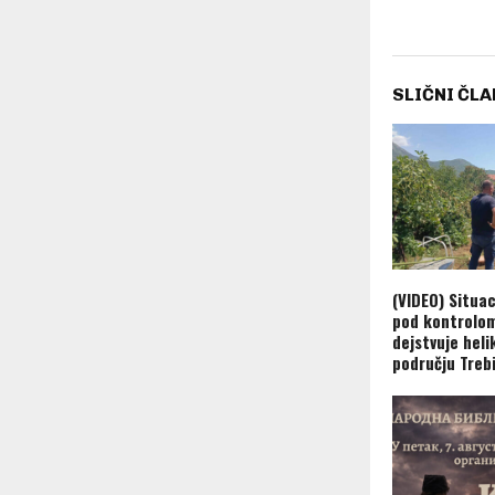
SLIČNI ČLA
(VIDEO) Situac
pod kontrolom
dejstvuje hel
području Treb