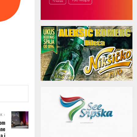
AK
kom
ane
a i