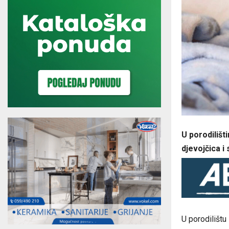
U porodilišt
djevojčica i
U porodilištu 