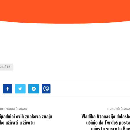
ILIŠTE
RETHODNI ČLANAK
SLJEDEĆI ČLAN
ipadnici ovih znakova znaju
Vladika Atanasije dolas
ko uživati u životu
učinio da Tvrdoš post
mjesto susreta Bog