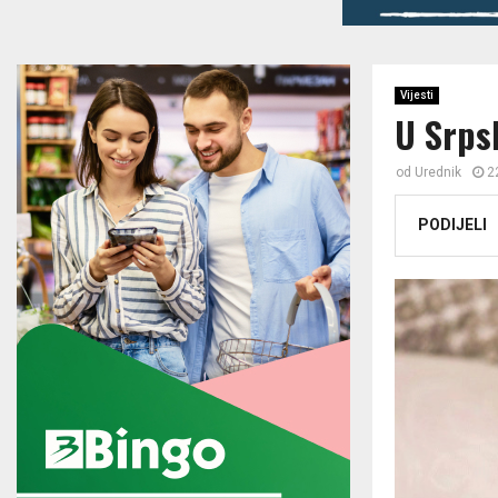
Vijesti
U Srps
od
Urednik
2
PODIJELI