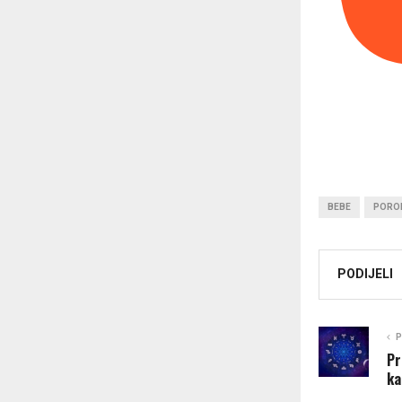
BEBE
POROD
PODIJELI
P
Pr
ka