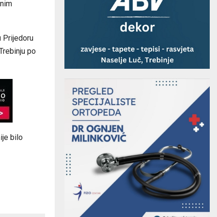
lnim
u Prijedoru
 Trebinju po
je bilo