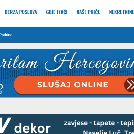
BERZA POSLOVA
GDJE IZAĆI
NAŠE PRIČE
NEKRETNIN
Padrino