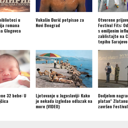
biblioteci u
Vukašin Đurić potpisao za
Otvorene prijav
ija romana
Novi Beograd
Festival Fits: O
na Glogovca
s omiljenim inf
zablistajte na 
tepihu Sarajevo 
ene 32 bebe: U
Ljetovanje u Jugoslaviji: Kako
Dodjelom nagrad
jčica
je nekada izgledao odlazak na
platan“ Zlatanu
more (VIDEO)
završen Festival