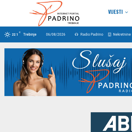
VIJESTI
C
Trebinje
06/08/2026
Radio Padrino
Nekretnine 
22.1