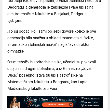
Doroteja Radanović upisala je Elektrotehnički fakultet u
Beogradu, a generacija je zabilježila i više upisa na
elektrotehničke fakultete u Banjaluci, Podgorici i
Ljubljani.
„To su podaci koji sami po sebi govore koliko je ova
generacija bila snažna u oblasti matematike, fizike,
informatike i tehničkih nauka“, naglašava direktor
gimnazije.
Osim tehničkih i prirodnih nauka, učenici su pokazali
uspjeh i u drugim oblastima, a iz Gimnazije „Jovan
Dučić“ posebno izdvajaju upis astrofizike na
Matematičkom fakultetu u Beogradu, kao i upis
Medicinskog fakulteta u Foči.