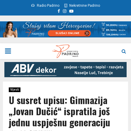
Radio Padrino
Nekretnine Padrino
Facebook
Instagram
Youtube
PRIMARY
MENU
Vijesti
U susret upisu: Gimnazija
„Jovan Dučić“ ispratila još
jednu uspješnu generaciju