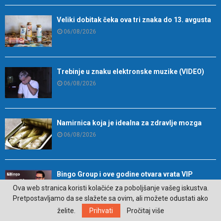
Veliki dobitak čeka ova tri znaka do 13. avgusta
06/08/2026
Trebinje u znaku elektronske muzike (VIDEO)
06/08/2026
Namirnica koja je idealna za zdravlje mozga
06/08/2026
Bingo Group i ove godine otvara vrata VIP
događaja građanima: Osvojite ulaznice za
Ova web stranica koristi kolačiće za poboljšanje vašeg iskustva.
koncert Petra Graše
Pretpostavljamo da se slažete sa ovim, ali možete odustati ako
06/08/2026
želite.
Prihvati
Pročitaj više