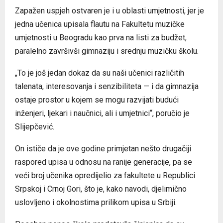
Zapažen uspjeh ostvaren je i u oblasti umjetnosti, jer je
jedna učenica upisala flautu na Fakultetu muzičke
umjetnosti u Beogradu kao prva na listi za budžet,
paralelno završivši gimnaziju i srednju muzičku školu.
„To je još jedan dokaz da su naši učenici različitih
talenata, interesovanja i senzibiliteta — i da gimnazija
ostaje prostor u kojem se mogu razvijati budući
inženjeri, ljekari i naučnici, ali i umjetnici“, poručio je
Slijepčević.
On ističe da je ove godine primjetan nešto drugačiji
raspored upisa u odnosu na ranije generacije, pa se
veći broj učenika opredijelio za fakultete u Republici
Srpskoj i Crnoj Gori, što je, kako navodi, djelimično
uslovljeno i okolnostima prilikom upisa u Srbiji.