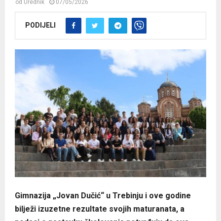
od
Urednik
07/05/2026
PODIJELI
Gimnazija „Jovan Dučić“ u Trebinju i ove godine
bilježi izuzetne rezultate svojih maturanata, a