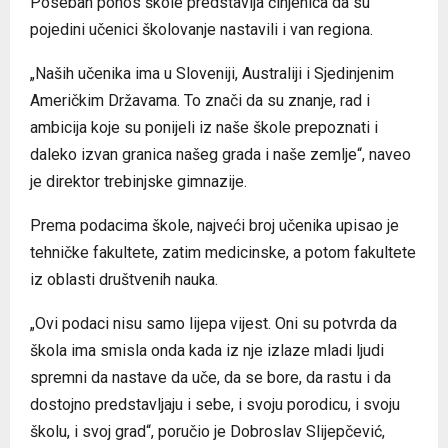
Poseban ponos škole predstavlja činjenica da su
pojedini učenici školovanje nastavili i van regiona.
„Naših učenika ima u Sloveniji, Australiji i Sjedinjenim
Američkim Državama. To znači da su znanje, rad i
ambicija koje su ponijeli iz naše škole prepoznati i
daleko izvan granica našeg grada i naše zemlje“, naveo
je direktor trebinjske gimnazije.
Prema podacima škole, najveći broj učenika upisao je
tehničke fakultete, zatim medicinske, a potom fakultete
iz oblasti društvenih nauka.
„Ovi podaci nisu samo lijepa vijest. Oni su potvrda da
škola ima smisla onda kada iz nje izlaze mladi ljudi
spremni da nastave da uče, da se bore, da rastu i da
dostojno predstavljaju i sebe, i svoju porodicu, i svoju
školu, i svoj grad“, poručio je Dobroslav Slijepčević,