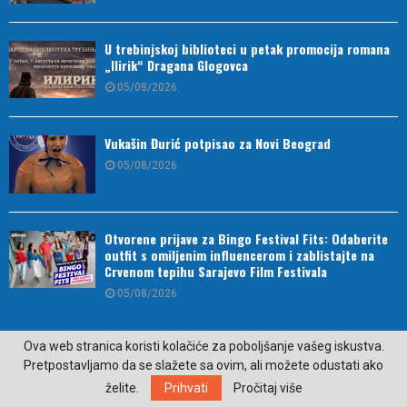
U trebinjskoj biblioteci u petak promocija romana
„Ilirik“ Dragana Glogovca
05/08/2026
Vukašin Đurić potpisao za Novi Beograd
05/08/2026
Otvorene prijave za Bingo Festival Fits: Odaberite
outfit s omiljenim influencerom i zablistajte na
Crvenom tepihu Sarajevo Film Festivala
05/08/2026
Ova web stranica koristi kolačiće za poboljšanje vašeg iskustva.
Pretpostavljamo da se slažete sa ovim, ali možete odustati ako
želite.
Prihvati
Pročitaj više