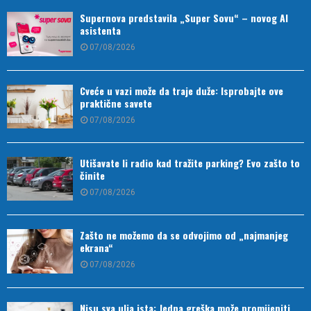
Supernova predstavila „Super Sovu“ – novog AI
asistenta
07/08/2026
Cveće u vazi može da traje duže: Isprobajte ove
praktične savete
07/08/2026
Utišavate li radio kad tražite parking? Evo zašto to
činite
07/08/2026
Zašto ne možemo da se odvojimo od „najmanjeg
ekrana“
07/08/2026
Nisu sva ulja ista: Jedna greška može promijeniti