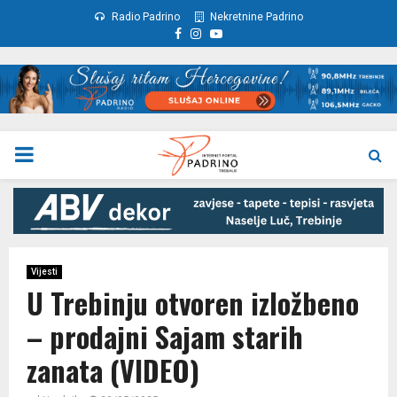
Radio Padrino
Nekretnine Padrino
Facebook
Instagram
Youtube
PRIMARY
MENU
Vijesti
U Trebinju otvoren izložbeno
– prodajni Sajam starih
zanata (VIDEO)