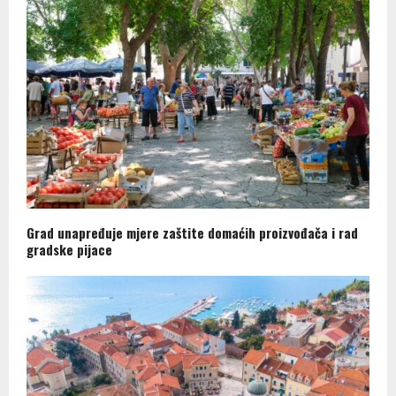
Grad unapređuje mjere zaštite domaćih proizvođača i rad
gradske pijace