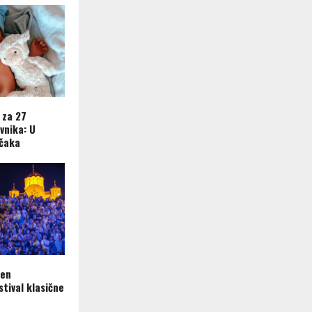
 za 27
vnika: U
ečaka
ren
tival klasične