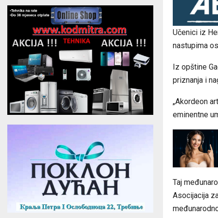
Učenici iz He
nastupima osta
Iz opštine Ga
priznanja i n
„Akordeon art
eminentne umj
Taj međunarod
Asocijacija z
međunarodno 