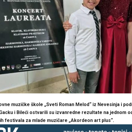
ovne muzičke škole „Sveti Roman Melod“ iz Nevesinja i pod
 Gacku i Bileći ostvarili su izvanredne rezultate na jednom o
jih festivala za mlade muzičare „Akordeon art plus“.