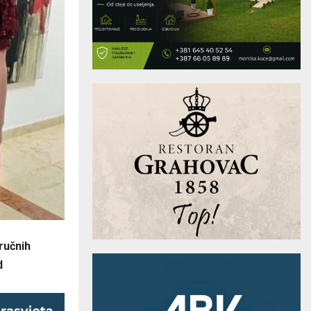
ručnih
d