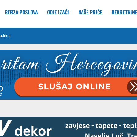
BERZA POSLOVA
GDJE IZAĆI
NAŠE PRIČE
NEKRETNIN
adrino