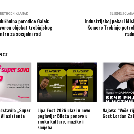
RETHODNI ČLANAK
SLJEDEĆI ČLAN
dužbnina porodice Galeb:
Industrijskoj pekari Mis
voren objekat trebinjskog
Komerc Trebinje potre
ntra za socijalni rad
radn
NCI
dstavila „Super
Lipa Fest 2026 ulazi u novo
Najava: “Veče rij
 AI asistenta
poglavlje: Bileća ponovo u
Gost Lordan Zaf
znaku kulture, muzike i
smijeha