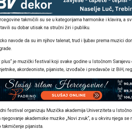
rcegovine takmičili su se u kategorijama harmonike i klavira, a s
vili su dobar utisak na stručni žiri i publiku.
cko navode da su im njihov talenat, trud i ljubav prema muzici doni
agrade.
 plus“ je muzički festival koji svake godine u Istočnom Sarajevu 
etnike, akordeoniste, pijaniste, izvođače i predavače iz BiH, regi
ni festival organizuju Muzička akademija Univerziteta u Istočno
a njegovanje akademske muzike „Novi zvuk“, a u okviru njega se re
takmičenje pijanista.