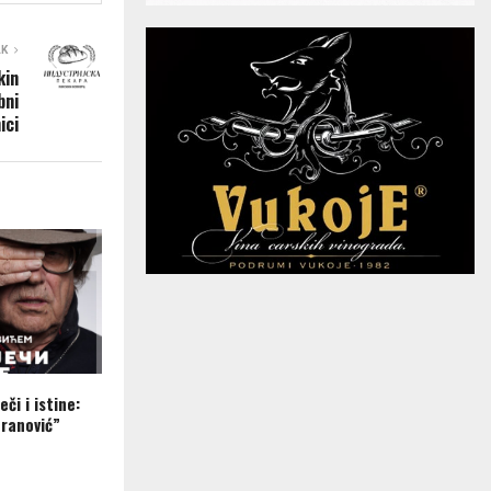
AK
kin
bni
ici
eči i istine:
ranović”