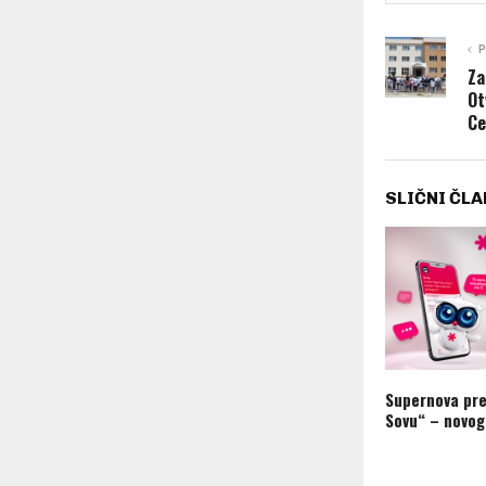
P
Za
Ot
Ce
SLIČNI ČLA
Supernova pre
Sovu“ – novog