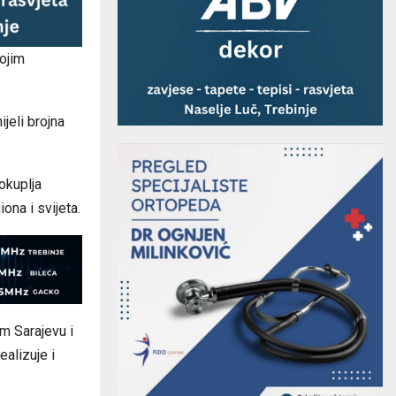
vojim
jeli brojna
okuplja
ona i svijeta.
m Sarajevu i
alizuje i