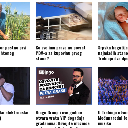
or postao prvi
Ko sve ima pravo na povrat
Srpska bogatija
ohtonog
PDV-a za kupovinu prvog
najmlađih stano
stana?
Trebinju dva dj
aku elektronske
Bingo Group i ove godine
U Trebinju otvo
)
otvara vrata VIP događaja
Međunarodni fes
građanima: Osvojite ulaznice
muzike