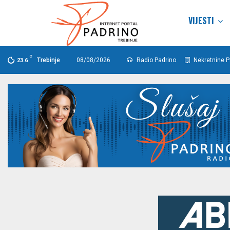
VIJESTI
C
Trebinje
08/08/2026
Radio Padrino
Nekretnine P
23.6