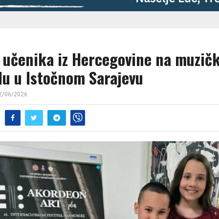
 učenika iz Hercegovine na muzič
alu u Istočnom Sarajevu
2/06/2026