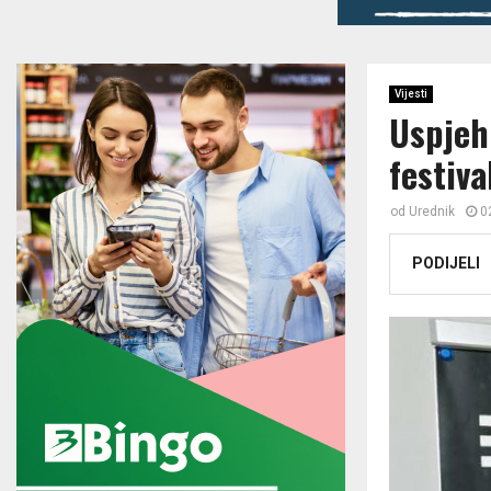
Vijesti
Uspjeh
festiv
od
Urednik
0
PODIJELI