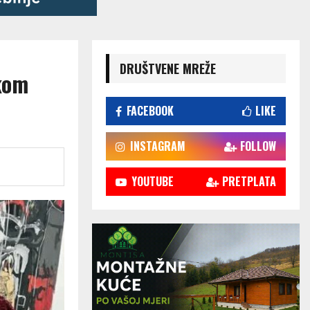
DRUŠTVENE MREŽE
kom
FACEBOOK
LIKE
INSTAGRAM
FOLLOW
YOUTUBE
PRETPLATA