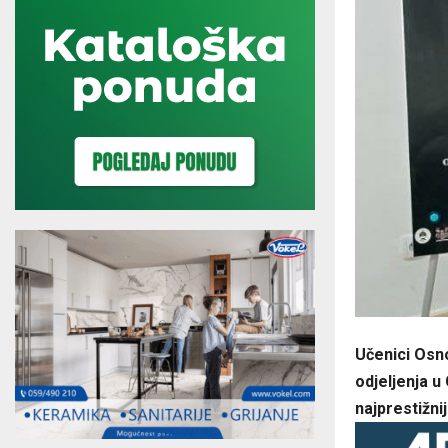
Učenici Osn
odjeljenja u
najprestižni