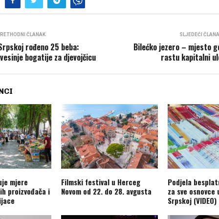
RETHODNI ČLANAK
SLJEDEĆI ČLAN
Srpskoj rođeno 25 beba:
Bilećko jezero – mjesto g
vesinje bogatije za djevojčicu
rastu kapitalni ul
NCI
je mjere
Filmski festival u Herceg
Podjela besplat
ih proizvođača i
Novom od 22. do 28. avgusta
za sve osnovce 
ijace
Srpskoj (VIDEO)