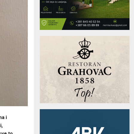
a i
i,
sve to