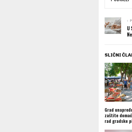
P
U 
Ne
SLIČNI ČLA
Grad unapređu
zaštite domać
rad gradske p