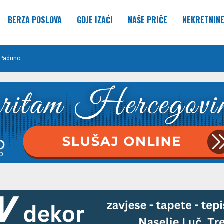
BERZA POSLOVA
GDJE IZAĆI
NAŠE PRIČE
NEKRETNIN
Padrino