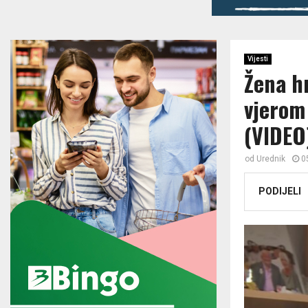
Vijesti
Žena h
vjerom
(VIDEO
od
Urednik
0
PODIJELI