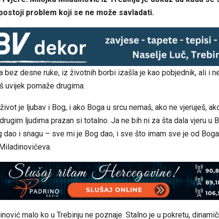
 postoji problem koji se ne može savladati.
a bez desne ruke, iz životnih borbi izašla je kao pobjednik, ali i 
oš uvijek pomaže drugima.
život je ljubav i Bog, i ako Boga u srcu nemaš, ako ne vjeruješ, a
drugim ljudima prazan si totalno. Јa ne bih ni za šta dala vjeru u B
g dao i snagu – sve mi je Bog dao, i sve što imam sve je od Boga, 
Miladinovićeva.
inović malo ko u Trebinju ne poznaje. Stalno je u pokretu, dinamič