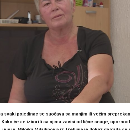
a svaki pojedinac se suočava sa manjim ili većim preprekam
Kako će se izboriti sa njima zavisi od lične snage, upornost
i vjere. Milojka Miladinović iz Trebinja je dokaz da kada se 