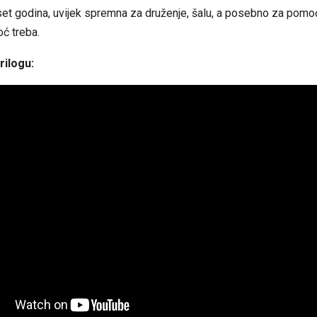
t godina, uvijek spremna za druženje, šalu, a posebno za pomo
ć treba.
rilogu: