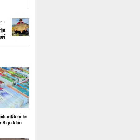
AK
dje
ovi
nih udžbenika
u Republici