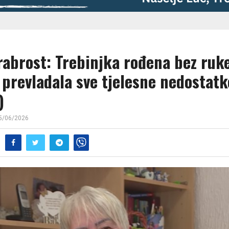
rabrost: Trebinjka rođena bez ruk
 prevladala sve tjelesne nedostatk
)
5/06/2026