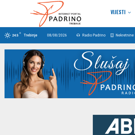
VIJESTI
C
Trebinje
08/08/2026
Radio Padrino
Nekretnine 
24.5