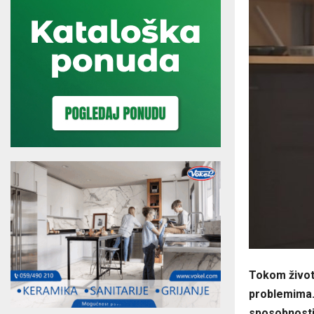
Tokom život
problemima. 
sposobnosti 