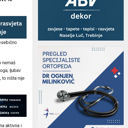
nesebično
ko nemaš
oga, ljubav
to ništa nije
na aktivna i