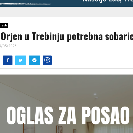
ijesti
 Orjen u Trebinju potrebna sobari
9/05/2026