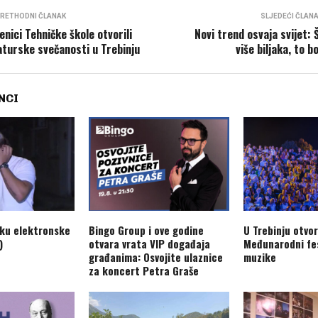
RETHODNI ČLANAK
SLJEDEĆI ČLAN
enici Tehničke škole otvorili
Novi trend osvaja svijet: 
turske svečanosti u Trebinju
više biljaka, to bo
NCI
aku elektronske
Bingo Group i ove godine
U Trebinju otvo
)
otvara vrata VIP događaja
Međunarodni fes
građanima: Osvojite ulaznice
muzike
za koncert Petra Graše