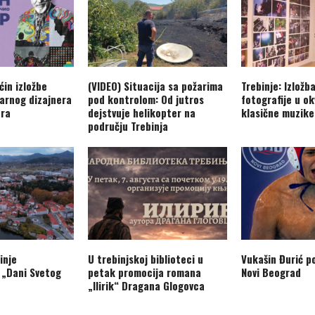
ćin izložbe
(VIDEO) Situacija sa požarima
Trebinje: Izložb
arnog dizajnera
pod kontrolom: Od jutros
fotografije u ok
era
dejstvuje helikopter na
klasične muzike
području Trebinja
inje
U trebinjskoj biblioteci u
Vukašin Đurić p
 „Dani Svetog
petak promocija romana
Novi Beograd
„Ilirik“ Dragana Glogovca