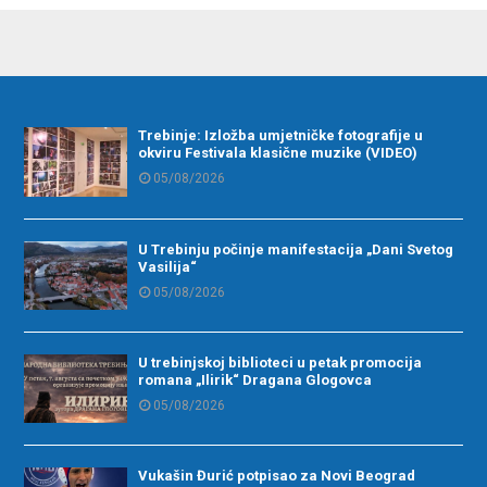
Trebinje: Izložba umjetničke fotografije u
okviru Festivala klasične muzike (VIDEO)
05/08/2026
U Trebinju počinje manifestacija „Dani Svetog
Vasilija“
05/08/2026
U trebinjskoj biblioteci u petak promocija
romana „Ilirik“ Dragana Glogovca
05/08/2026
Vukašin Đurić potpisao za Novi Beograd