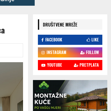
DRUŠTVENE MREŽE
ca
FACEBOOK
LIKE
INSTAGRAM
FOLLOW
YOUTUBE
PRETPLATA