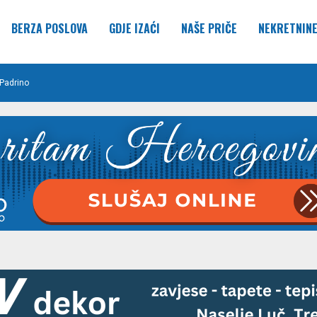
BERZA POSLOVA
GDJE IZAĆI
NAŠE PRIČE
NEKRETNIN
Padrino