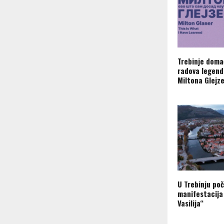
Trebinje doma
radova legend
Miltona Glejz
U Trebinju poč
manifestacija
Vasilija“