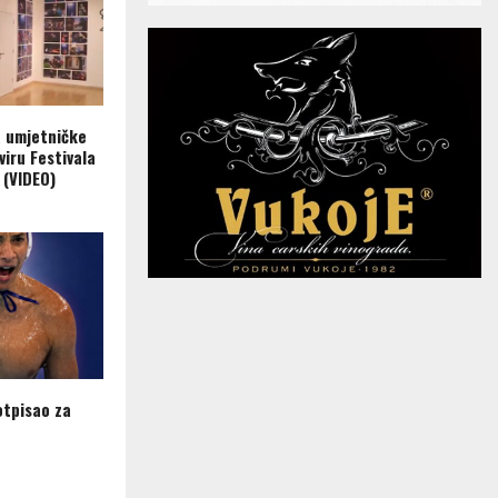
a umjetničke
viru Festivala
 (VIDEO)
otpisao za