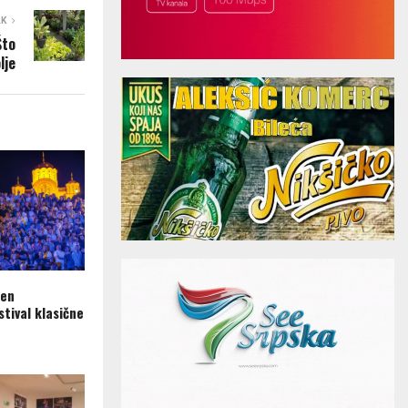
AK
Što
lje
ren
tival klasične