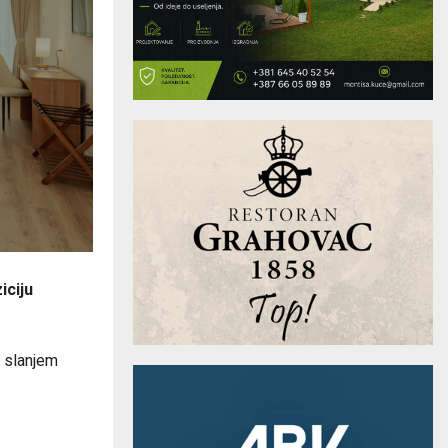
iciju
i slanjem