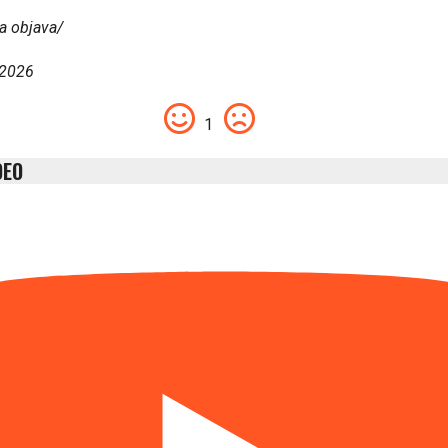
a objava/
 2026
1
DEO