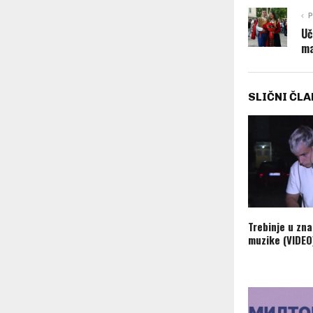
P
Uč
ma
SLIČNI ČLA
Trebinje u zn
muzike (VIDEO