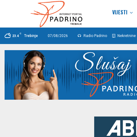
VIJESTI
C
Trebinje
07/08/2026
Radio Padrino
Nekretnine 
23.4