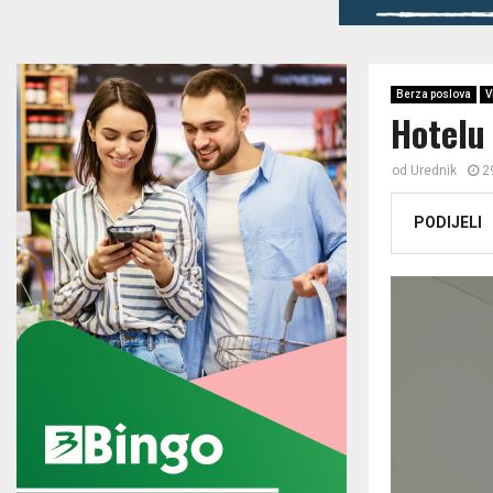
Berza poslova
V
Hotelu
od
Urednik
2
PODIJELI