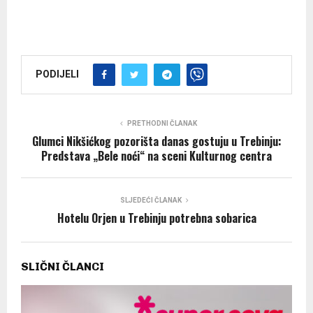
PODIJELI
PRETHODNI ČLANAK
Glumci Nikšićkog pozorišta danas gostuju u Trebinju:
Predstava „Bele noći“ na sceni Kulturnog centra
SLJEDEĆI ČLANAK
Hotelu Orjen u Trebinju potrebna sobarica
SLIČNI ČLANCI