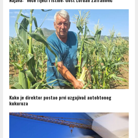
Najava: “Veče riječi i istine: Gost Lordan Zafranović”
Kako je direktor postao prvi uzgajivač autohtonog
kukuruza