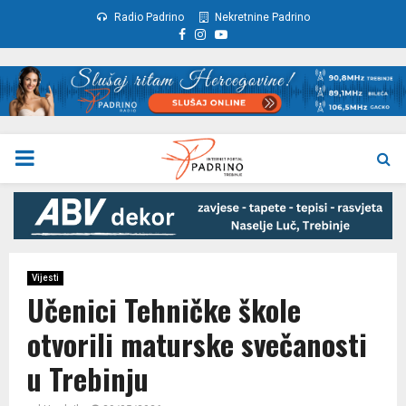
Radio Padrino
Nekretnine Padrino
Facebook
Instagram
Youtube
PRIMARY
MENU
Vijesti
Učenici Tehničke škole
otvorili maturske svečanosti
u Trebinju