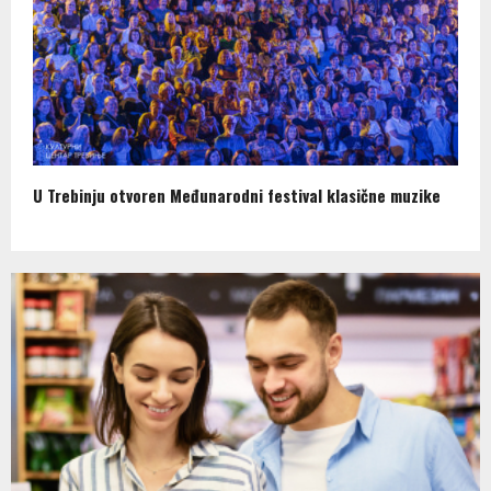
U Trebinju otvoren Međunarodni festival klasične muzike