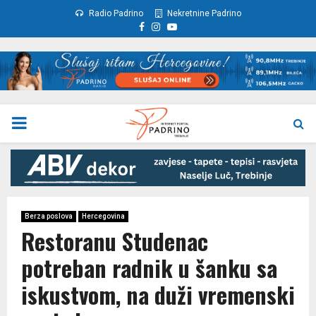
Radio Padrino
Nekretnine Padrino
Facebook
Instagram
Youtube
PRIMARY
MENU
Berza poslova
Hercegovina
Restoranu Studenac
potreban radnik u šanku sa
iskustvom, na duži vremenski