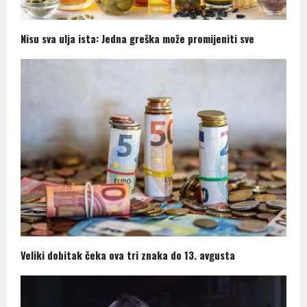
Nisu sva ulja ista: Jedna greška može promijeniti sve
Veliki dobitak čeka ova tri znaka do 13. avgusta