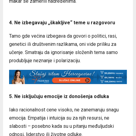
makar se zamerili nadređenima.
4. Ne izbegavaju „škakljive“ teme u razgovoru
Tamo gde većina izbegava da govori o politici, rasi,
genetici ili društvenim razlikama, oni vide priliku za
učenje. Smatraju da ignorisanje složenih tema samo
produbljuje neznanje i polarizaciju.
5. Ne isključuju emocije iz donošenja odluka
Iako racionalnost cene visoko, ne zanemaruju snagu
emocija. Empatija i intuicija su za njih resursi, ne
slabosti – posebno kada su u pitanju međuljudski
odnosi, liderstvo ili životne odluke.