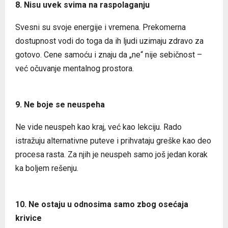
8. Nisu uvek svima na raspolaganju
Svesni su svoje energije i vremena. Prekomerna
dostupnost vodi do toga da ih ljudi uzimaju zdravo za
gotovo. Cene samoću i znaju da „ne“ nije sebičnost –
već očuvanje mentalnog prostora.
9. Ne boje se neuspeha
Ne vide neuspeh kao kraj, već kao lekciju. Rado
istražuju alternativne puteve i prihvataju greške kao deo
procesa rasta. Za njih je neuspeh samo još jedan korak
ka boljem rešenju.
10. Ne ostaju u odnosima samo zbog osećaja
krivice