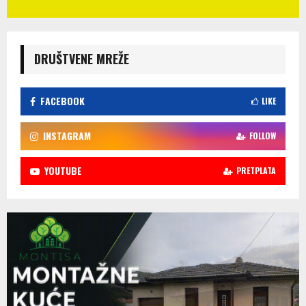
DRUŠTVENE MREŽE
FACEBOOK
LIKE
INSTAGRAM
FOLLOW
YOUTUBE
PRETPLATA