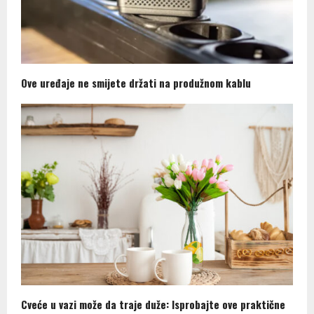
Ove uređaje ne smijete držati na produžnom kablu
Cveće u vazi može da traje duže: Isprobajte ove praktične