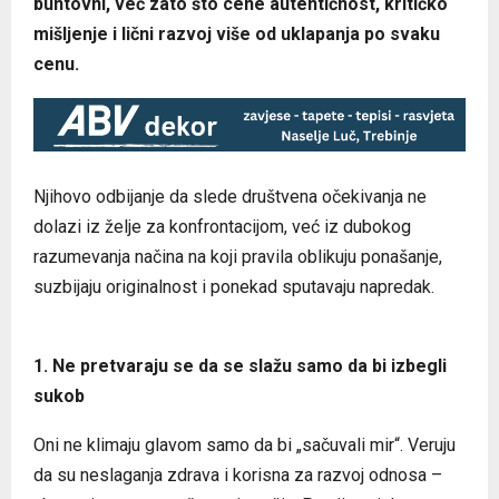
buntovni, već zato što cene autentičnost, kritičko
mišljenje i lični razvoj više od uklapanja po svaku
cenu.
Njihovo odbijanje da slede društvena očekivanja ne
dolazi iz želje za konfrontacijom, već iz dubokog
razumevanja načina na koji pravila oblikuju ponašanje,
suzbijaju originalnost i ponekad sputavaju napredak.
1. Ne pretvaraju se da se slažu samo da bi izbegli
sukob
Oni ne klimaju glavom samo da bi „sačuvali mir“. Veruju
da su neslaganja zdrava i korisna za razvoj odnosa –