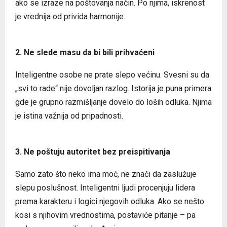
ako se izraze na poštovanja način. Po njima, iskrenost
je vrednija od privida harmonije.
2. Ne slede masu da bi bili prihvaćeni
Inteligentne osobe ne prate slepo većinu. Svesni su da
„svi to rade“ nije dovoljan razlog. Istorija je puna primera
gde je grupno razmišljanje dovelo do loših odluka. Njima
je istina važnija od pripadnosti.
3. Ne poštuju autoritet bez preispitivanja
Samo zato što neko ima moć, ne znači da zaslužuje
slepu poslušnost. Inteligentni ljudi procenjuju lidera
prema karakteru i logici njegovih odluka. Ako se nešto
kosi s njihovim vrednostima, postaviće pitanje – pa