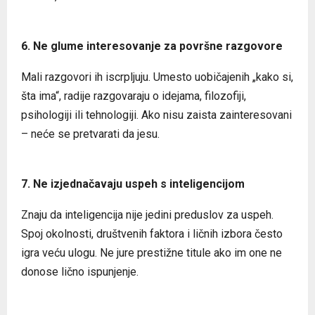
6. Ne glume interesovanje za površne razgovore
Mali razgovori ih iscrpljuju. Umesto uobičajenih „kako si,
šta ima“, radije razgovaraju o idejama, filozofiji,
psihologiji ili tehnologiji. Ako nisu zaista zainteresovani
– neće se pretvarati da jesu.
7. Ne izjednačavaju uspeh s inteligencijom
Znaju da inteligencija nije jedini preduslov za uspeh.
Spoj okolnosti, društvenih faktora i ličnih izbora često
igra veću ulogu. Ne jure prestižne titule ako im one ne
donose lično ispunjenje.