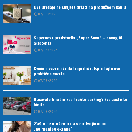
Ove uređaje ne smijete držati na produžnom kablu
07/08/2026
Supernova predstavila „Super Sovu“ – novog AI
asistenta
07/08/2026
Cveće u vazi može da traje duže: Isprobajte ove
praktične savete
07/08/2026
Utišavate li radio kad tražite parking? Evo zašto to
činite
07/08/2026
Zašto ne možemo da se odvojimo od
„najmanjeg ekrana“