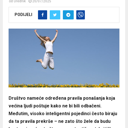
od
Urednik
20/07/2025
PODIJELI
Društvo nameće određena pravila ponašanja koja
većina ljudi poštuje kako ne bi bili odbačeni.
Međutim, visoko inteligentni pojedinci često biraju
da ta pravila prekrše – ne zato što žele da budu