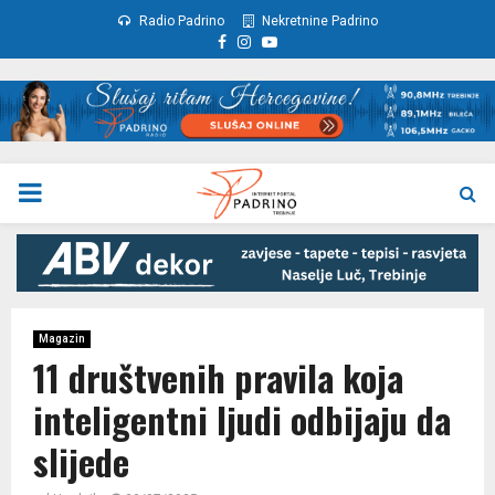
Radio Padrino
Nekretnine Padrino
Facebook
Instagram
Youtube
PRIMARY
MENU
Magazin
11 društvenih pravila koja
inteligentni ljudi odbijaju da
slijede