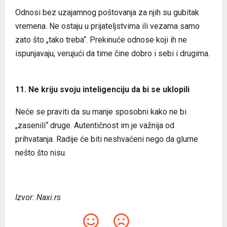
Odnosi bez uzajamnog poštovanja za njih su gubitak
vremena. Ne ostaju u prijateljstvima ili vezama samo
zato što „tako treba“. Prekinuće odnose koji ih ne
ispunjavaju, verujući da time čine dobro i sebi i drugima.
11. Ne kriju svoju inteligenciju da bi se uklopili
Neće se praviti da su manje sposobni kako ne bi
„zasenili“ druge. Autentičnost im je važnija od
prihvatanja. Radije će biti neshvaćeni nego da glume
nešto što nisu.
Izvor: Naxi.rs