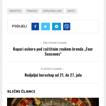
DRUŠTVO
PRAVILA
USPJESNI LJUDI
ŽIVOT
PODIJELI
PRETHODNI ČLANAK
Kupari uskoro pod zaštitnim znakom brenda „Four
Seasones“
SLJEDEĆI ČLANAK
Nedjeljni horoskop od 21. do 27. jula
SLIČNI ČLANCI