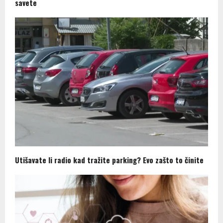
savete
Utišavate li radio kad tražite parking? Evo zašto to činite