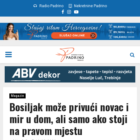
Radio Padrino
Nekretnine Padrino
Facebook
Instagram
Youtube
PRIMARY
MENU
Magazin
Bosiljak može privući novac i
mir u dom, ali samo ako stoji
na pravom mjestu