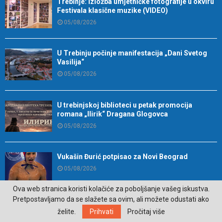
Trebinje: Izložba umjetničke fotografije u okviru
Festivala klasične muzike (VIDEO)
05/08/2026
U Trebinju počinje manifestacija „Dani Svetog
Vasilija“
05/08/2026
U trebinjskoj biblioteci u petak promocija
romana „Ilirik“ Dragana Glogovca
05/08/2026
Vukašin Đurić potpisao za Novi Beograd
05/08/2026
Ova web stranica koristi kolačiće za poboljšanje vašeg iskustva.
Pretpostavljamo da se slažete sa ovim, ali možete odustati ako
Otvorene prijave za Bingo Festival Fits:
želite.
Prihvati
Pročitaj više
Odaberite outfit s omiljenim influencerom i