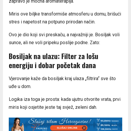
zapravo je moćna aromaterapija.
Miris ove biljke transformiše atmosferu u domu, brišući
stres i napetost na potpuno prirodan način.
Ovo je dio koji svi preskaču, a najvažniji je. Bosiljak voli
sunce, ali ne voli pripeku poslije podne. Zato:
Bosiljak na ulazu: Filter za lošu
energiju i dobar početak dana
Vjerovanje kaže da bosiljak kraj ulaza „filtrira“ sve što
uđe u dom.
Logika iza toga je prosta: kada ujutru otvorite vrata, prvi
miris koji osjetite jeste taj svjež, zeleni dah.