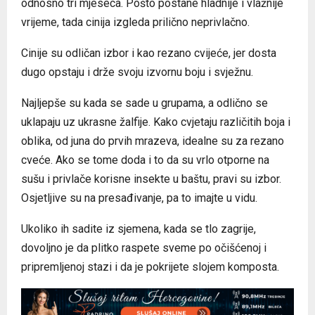
odnosno tri mjeseca. Pošto postane hladnije i vlažnije
vrijeme, tada cinija izgleda prilično neprivlačno.
Cinije su odličan izbor i kao rezano cvijeće, jer dosta
dugo opstaju i drže svoju izvornu boju i svježnu.
Najljepše su kada se sade u grupama, a odlično se
uklapaju uz ukrasne žalfije. Kako cvjetaju različitih boja i
oblika, od juna do prvih mrazeva, idealne su za rezano
cveće. Ako se tome doda i to da su vrlo otporne na
sušu i privlače korisne insekte u baštu, pravi su izbor.
Osjetljive su na presađivanje, pa to imajte u vidu.
Ukoliko ih sadite iz sjemena, kada se tlo zagrije,
dovoljno je da plitko raspete sveme po očišćenoj i
pripremljenoj stazi i da je pokrijete slojem komposta.