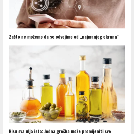
Zašto ne možemo da se odvojimo od „najmanjeg ekrana“
Nisu sva ulja ista: Jedna greška može promijeniti sve