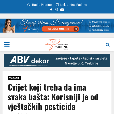
Radio Padrino
Nekretnine Padrino
Facebook
Instagram
Youtube
PRIMARY
MENU
Magazin
Cvijet koji treba da ima
svaka bašta: Korisniji je od
vještačkih pesticida