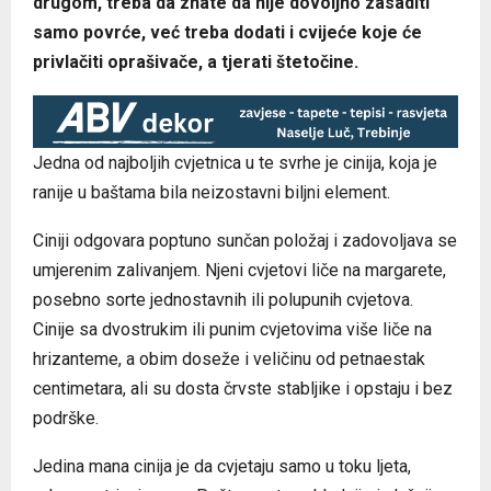
drugom, treba da znate da nije dovoljno zasaditi
samo povrće, već treba dodati i cvijeće koje će
privlačiti oprašivače, a tjerati štetočine.
Jedna od najboljih cvjetnica u te svrhe je cinija, koja je
ranije u baštama bila neizostavni biljni element.
Ciniji odgovara poptuno sunčan položaj i zadovoljava se
umjerenim zalivanjem. Njeni cvjetovi liče na margarete,
posebno sorte jednostavnih ili polupunih cvjetova.
Cinije sa dvostrukim ili punim cvjetovima više liče na
hrizanteme, a obim doseže i veličinu od petnaestak
centimetara, ali su dosta črvste stabljike i opstaju i bez
podrške.
Jedina mana cinija je da cvjetaju samo u toku ljeta,