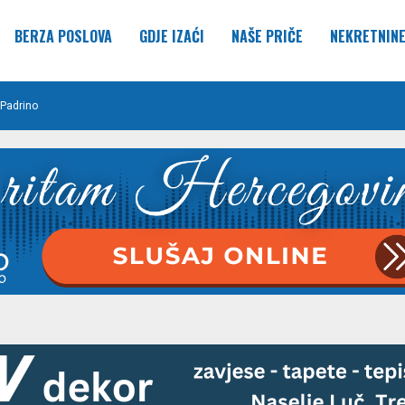
BERZA POSLOVA
GDJE IZAĆI
NAŠE PRIČE
NEKRETNIN
Padrino