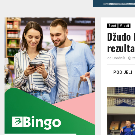
Sport
Vijesti
Džudo 
rezult
od
Urednik
2
PODIJELI