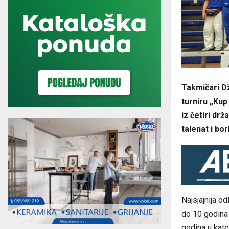
Takmičari D
turniru „Kup
iz četiri dr
talenat i bo
Najsjajnija od
do 10 godina
godina u kate