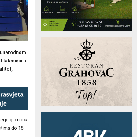
eđunarodnom
00 takmičara
litet,
egoriji curica
detima do 18