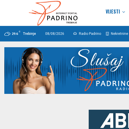
VIJESTI
C
Trebinje
08/08/2026
Radio Padrino
Nekretnine 
29.6