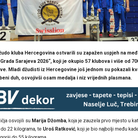
žudo kluba Hercegovina ostvarili su zapažen uspjeh na m
 Grada Sarajeva 2026“, koji je okupio 57 klubova i više od 7
žave. Mladi džudisti iz Hercegovine još jednom su pokazali kva
rbeni duh, osvojivši osam medalja i niz vrijednih plasmana.
ličja osvojili su
Marija Džomba
, koja je zauzela prvo mjesto u kat
 do 22 kilograma, te
Uroš Ratković
, koji je bio najbolji među ka
goriji do 55 kilograma.