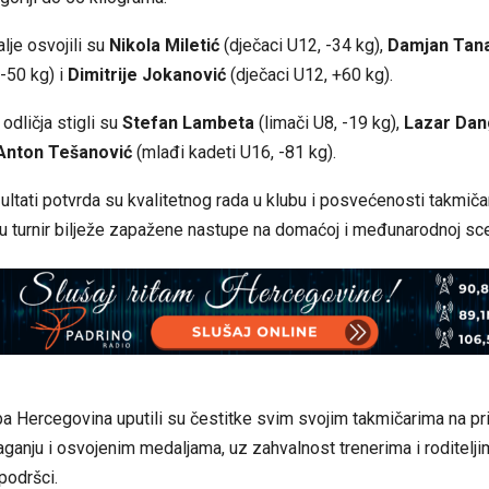
je osvojili su
Nikola Miletić
(dječaci U12, -34 kg),
Damjan Tana
 -50 kg) i
Dimitrije Jokanović
(dječaci U12, +60 kg).
odličja stigli su
Stefan Lambeta
(limači U8, -19 kg),
Lazar Dan
Anton Tešanović
(mlađi kadeti U16, -81 kg).
ultati potvrda su kvalitetnog rada u klubu i posvećenosti takmičar
ra u turnir bilježe zapažene nastupe na domaćoj i međunarodnoj sce
a Hercegovina uputili su čestitke svim svojim takmičarima na p
ganju i osvojenim medaljama, uz zahvalnost trenerima i roditelji
podršci.