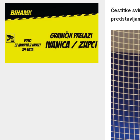
Čestitke sv
predstavlja