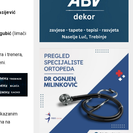
sijević
gubić
(limači
a i trenera,
ni.
rikazanim
ma na