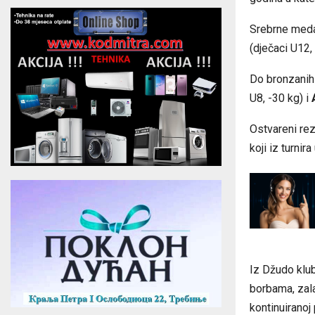
Srebrne medal
(dječaci U12,
Do bronzanih 
U8, -30 kg) i
Ostvareni rez
koji iz turni
Iz Džudo klub
borbama, zala
kontinuiranoj 