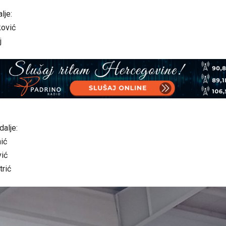
lje:
ković
j
alje:
ić
vić
trić