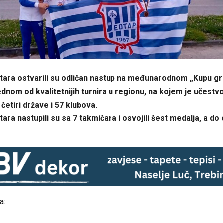
otara ostvarili su odličan nastup na međunarodnom „Kupu g
ednom od kvalitetnijih turnira u regionu, na kojem je učestv
 četiri države i 57 klubova.
ara nastupili su sa 7 takmičara i osvojili šest medalja, a do 
a: