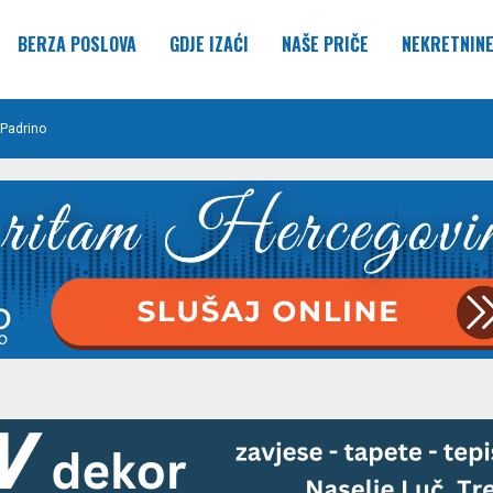
BERZA POSLOVA
GDJE IZAĆI
NAŠE PRIČE
NEKRETNIN
Padrino