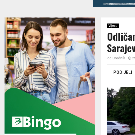
Vijesti
Odliča
Saraje
od
Urednik
2
PODIJELI