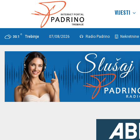
VIJESTI
C
Trebinje
07/08/2026
Radio Padrino
Nekretnine 
30.1