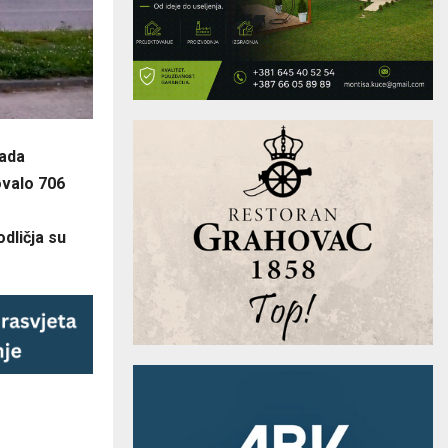
rada
ovalo 706
odličja su