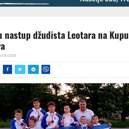
n nastup džudista Leotara na Kupu
va
5/05/2026