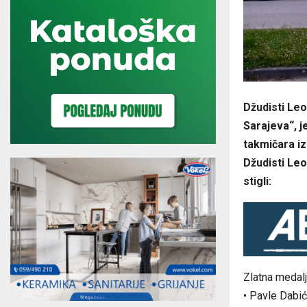
Džudisti Le
Sarajeva“, j
takmičara iz
Džudisti Leot
stigli:
Zlatna medalj
• Pavle Dabić