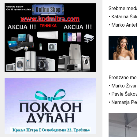
Srebrne meda
• Katarina Šu
• Marko Antel
Bronzane med
• Marko Živan
• Pavle Šuko
• Nemanja Pe