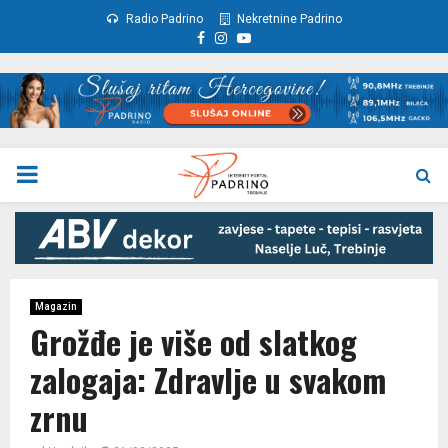
Radio Padrino
Nekretnine Padrino
Facebook
Instagram
Youtube
PRIMARY
MENU
Magazin
Grožđe je više od slatkog
zalogaja: Zdravlje u svakom
zrnu