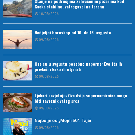
Stanje na područjima zahvaćenim požarima kod
Gacka stabilno, vatrogasci na terenu
10/08/2026
Nedjeljni horoskop od 10. do 16. avgusta
09/08/2026
Ose su u avgustu posebno naporne: Evo šta ih
privlači i kako ih otjerati
09/08/2026
Ljekari savjetuju: Ove dvije supernamirnice mogu
biti saveznik vašeg srca
09/08/2026
Najbolje od „Mojih 50“: Tajči
09/08/2026