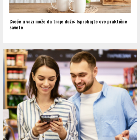
Cveće u vazi može da traje duže: Isprobajte ove praktične
savete