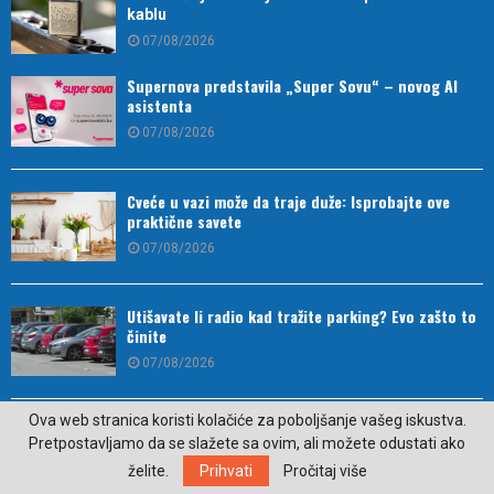
kablu
07/08/2026
Supernova predstavila „Super Sovu“ – novog AI
asistenta
07/08/2026
Cveće u vazi može da traje duže: Isprobajte ove
praktične savete
07/08/2026
Utišavate li radio kad tražite parking? Evo zašto to
činite
07/08/2026
Ova web stranica koristi kolačiće za poboljšanje vašeg iskustva.
Zašto ne možemo da se odvojimo od „najmanjeg
Pretpostavljamo da se slažete sa ovim, ali možete odustati ako
ekrana“
želite.
Prihvati
Pročitaj više
07/08/2026