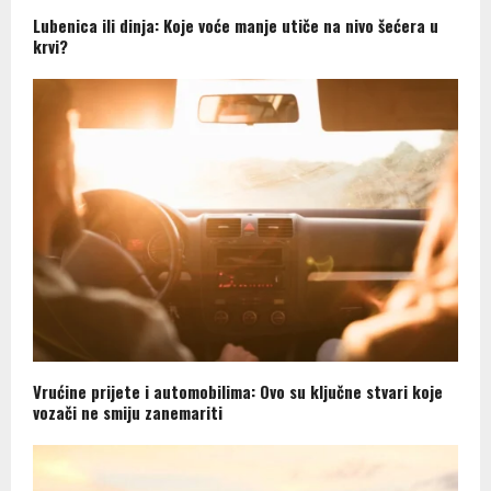
Lubenica ili dinja: Koje voće manje utiče na nivo šećera u
krvi?
Vrućine prijete i automobilima: Ovo su ključne stvari koje
vozači ne smiju zanemariti