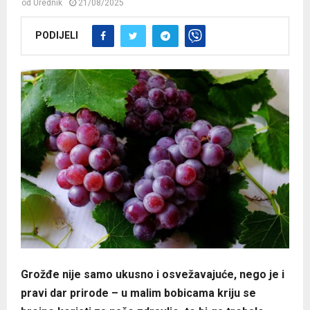
od
Urednik
21/08/2025
PODIJELI
Grožđe nije samo ukusno i osvežavajuće, nego je i
pravi dar prirode – u malim bobicama kriju se