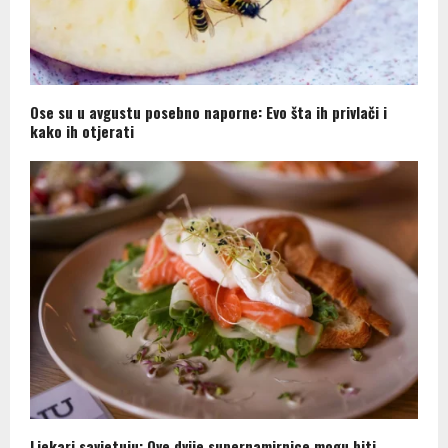
Ose su u avgustu posebno naporne: Evo šta ih privlači i
kako ih otjerati
Ljekari savjetuju: Ove dvije supernamirnice mogu biti