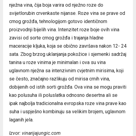
nježna vina, čija boja varira od nježno roze do
svijetlorubin crvenkaste nijanse. Roze vina se prave od
crnog grožđa, tehnologijom gotovo identičnom
proizvodnji bijelih vina. Intenzitet roze boje ovih vina
zavisi od sorte crnog grožđa i trajanja hladne
maceracije kljuka, koja se obično završava nakon 12- 24
sata. Zbog brzog uklanjanja pokožice i sjemenki sadržaj
tanina u roze vinima je minimalan i ova su vina
uglavnom nježna sa intenzivnim cvjetnim mirisima, koji
se često, značajno razlikuju od mirisa crnih vina,
dobijenih od istih sorti grožđa. Ova vina se mogu praviti
kao polusuha ili poluslatka odnosno desertna ali se
ipak najbolja tradicionalna evropska roze vina prave kao
suha i uspješno kombinuju sa velikim brojem, uglavnom
laganih jela.
Izvor: vinarijajungic.com