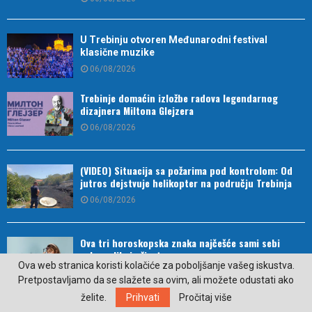
U Trebinju otvoren Međunarodni festival
klasične muzike
06/08/2026
Trebinje domaćin izložbe radova legendarnog
dizajnera Miltona Glejzera
06/08/2026
(VIDEO) Situacija sa požarima pod kontrolom: Od
jutros dejstvuje helikopter na području Trebinja
06/08/2026
Ova tri horoskopska znaka najčešće sami sebi
zakomplikuju život
Ova web stranica koristi kolačiće za poboljšanje vašeg iskustva.
05/08/2026
Pretpostavljamo da se slažete sa ovim, ali možete odustati ako
želite.
Prihvati
Pročitaj više