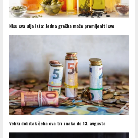
Nisu sva ulja ista: Jedna greška može promijeniti sve
Veliki dobitak čeka ova tri znaka do 13. avgusta