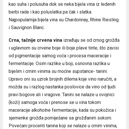
kao suha i polusuha dok se neka bijela vina iz ledenih
berbi rade i kao poluslatka pa čak i slatka.
Najpopularnija bijela vina su Chardonnay, Rhine Riesling
i Sauvignon Blanc.
Crna, tačnije crvena vina
izrađuju se od crnog grožđa
i uglavnom su crvene boje ili boje plave tinte, što zavisi
od pigmentacije samog voća i procesa maceracije i
fermentacije. Osim razlike u boji, osnovna razlika u
bijelim i crnim vinima su moćne supstance- tanini.
Upravo oni su uzrok brojnih dilema koje vino naručiti, a
možda su i razlog nastanka poslovice da vino od ljudi
pravi bogove ali i vragove. Tanini se nalaze u ovojnici
(koži) samoga voća i prenose se u vina tokom
maceracije alkoholne fermentacije, kada su pokožica i
sjemenke grožđa pomiješane sa grožđanim sokom.
Povećani procenti tanina koji se nalaze u crnim vinima,