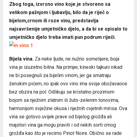
Zbog toga, izvrsno vino koje je stvoreno sa
velikom pažnjom i ljubavlju, bilo da je riječ o
bijelom,crnom ili roze vinu, predstavlja
najsavršenije umjetničko djelo, a da bi se opisalo to
umjetničko djelo treba imati pun podrum riječi.
Bijela vina.
Za neke ljude, ne nužno somelijere, boja
vina je izuzetno bitna. Na primjer, kineski tajkuni nikad
ne bi posegnuli za bijelim vinom, jer ga smatraju
ženskim pićem, no ipak ovo vino ima svoje obožavaoce
bez obzira na pol. Odlikuju se kristalno prozirnom
bojom sa nježnim zlatnim ili žuto-zelenim tonovima,
harmonijom svježine okusa i nježnih cvjetnih mirisa. Ova
vina se gotovo uvijek prave od bijelog grožđa ali
majstori vina ga mogu praviti i od nekih sorti crnog
grožđa kao što je recimo Pinot Noire. Obično se rade