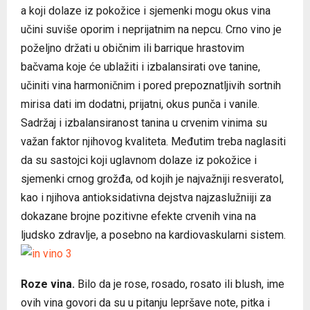
a koji dolaze iz pokožice i sjemenki mogu okus vina
učini suviše oporim i neprijatnim na nepcu. Crno vino je
poželjno držati u običnim ili barrique hrastovim
bačvama koje će ublažiti i izbalansirati ove tanine,
učiniti vina harmoničnim i pored prepoznatljivih sortnih
mirisa dati im dodatni, prijatni, okus punča i vanile.
Sadržaj i izbalansiranost tanina u crvenim vinima su
važan faktor njihovog kvaliteta. Međutim treba naglasiti
da su sastojci koji uglavnom dolaze iz pokožice i
sjemenki crnog grožđa, od kojih je najvažniji resveratol,
kao i njihova antioksidativna dejstva najzaslužniiji za
dokazane brojne pozitivne efekte crvenih vina na
ljudsko zdravlje, a posebno na kardiovaskularni sistem.
Roze vina.
Bilo da je rose, rosado, rosato ili blush, ime
ovih vina govori da su u pitanju lepršave note, pitka i