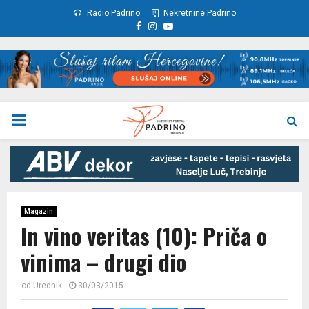
Radio Padrino
Nekretnine Padrino
Facebook
Instagram
Youtube
PRIMARY
MENU
Magazin
In vino veritas (10): Priča o
vinima – drugi dio
od
Urednik
30/03/2015