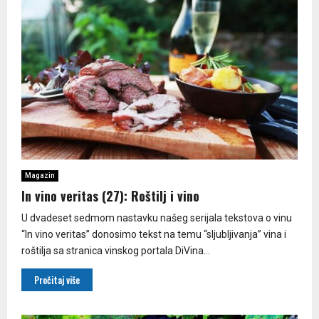
Magazin
In vino veritas (27): Roštilj i vino
U dvadeset sedmom nastavku našeg serijala tekstova o vinu
“In vino veritas” donosimo tekst na temu “sljubljivanja” vina i
roštilja sa stranica vinskog portala DiVina...
Pročitaj više