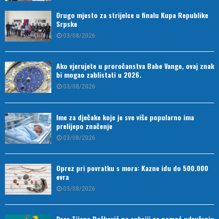
Drugo mjesto za strijelce u finalu Kupa Republike
Srpske
03/08/2026
Ako vjerujete u proročanstva Babe Vange, ovaj znak
bi mogao zablistati u 2026.
03/08/2026
Ime za dječake koje je sve više popularno ima
prelijepo značenje
03/08/2026
Oprez pri povratku s mora: Kazne idu do 500.000
evra
03/08/2026
Dres Tijane Bošković na aukciji za pomoć udruženju