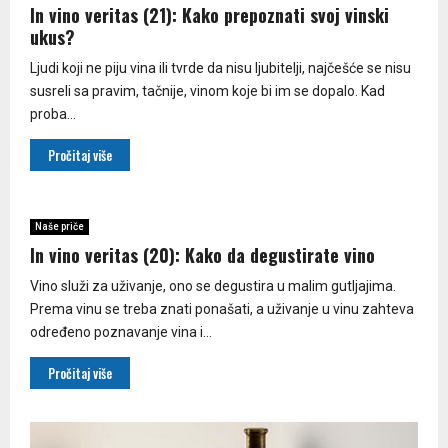
In vino veritas (21): Kako prepoznati svoj vinski
ukus?
Ljudi koji ne piju vina ili tvrde da nisu ljubitelji, najčešće se nisu
susreli sa pravim, tačnije, vinom koje bi im se dopalo. Kad
proba...
Pročitaj više
Naše priče
In vino veritas (20): Kako da degustirate vino
Vino služi za uživanje, ono se degustira u malim gutljajima.
Prema vinu se treba znati ponašati, a uživanje u vinu zahteva
određeno poznavanje vina i...
Pročitaj više