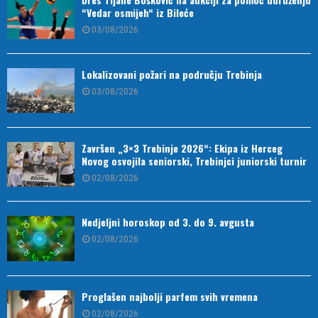
“Vedar osmijeh“ iz Bileće
03/08/2026
Lokalizovani požari na području Trebinja
03/08/2026
Završen „3×3 Trebinje 2026“: Ekipa iz Herceg
Novog osvojila seniorski, Trebinjci juniorski turnir
02/08/2026
Nedjeljni horoskop od 3. do 9. avgusta
02/08/2026
Proglašen najbolji parfem svih vremena
02/08/2026