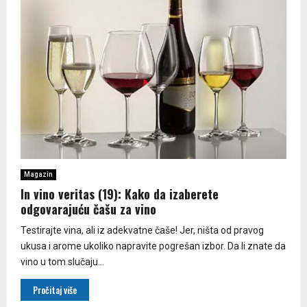
Magazin
In vino veritas (19): Kako da izaberete
odgovarajuću čašu za vino
Testirajte vina, ali iz adekvatne čaše! Jer, ništa od pravog
ukusa i arome ukoliko napravite pogrešan izbor. Da li znate da
vino u tom slučaju...
Pročitaj više