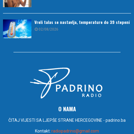
Vreli talas se nastavlja, temperature do 39 stepeni
02/08/2026
O NAMA
ČITAJ VIJESTI SA LJEPŠE STRANE HERCEGOVINE - padrino.ba
Kontakt:
radiopadrino@gmail.com