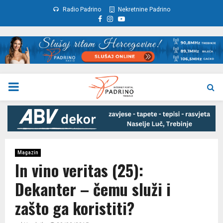
Radio Padrino
Nekretnine Padrino
Facebook
Instagram
Youtube
PRIMARY
MENU
Magazin
In vino veritas (25):
Dekanter – čemu služi i
zašto ga koristiti?