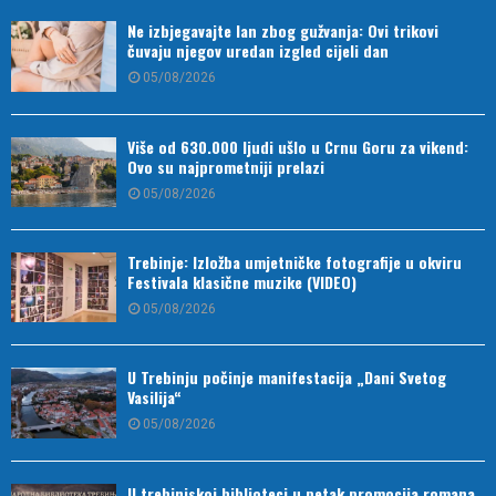
Ne izbjegavajte lan zbog gužvanja: Ovi trikovi
čuvaju njegov uredan izgled cijeli dan
05/08/2026
Više od 630.000 ljudi ušlo u Crnu Goru za vikend:
Ovo su najprometniji prelazi
05/08/2026
Trebinje: Izložba umjetničke fotografije u okviru
Festivala klasične muzike (VIDEO)
05/08/2026
U Trebinju počinje manifestacija „Dani Svetog
Vasilija“
05/08/2026
U trebinjskoj biblioteci u petak promocija romana