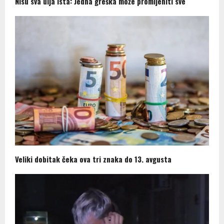
Nisu sva ulja ista: Jedna greška može promijeniti sve
Veliki dobitak čeka ova tri znaka do 13. avgusta