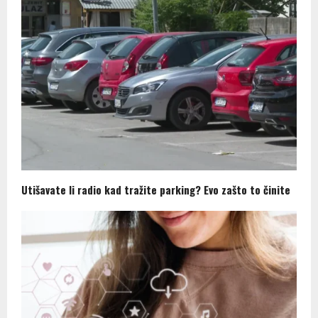
Utišavate li radio kad tražite parking? Evo zašto to činite