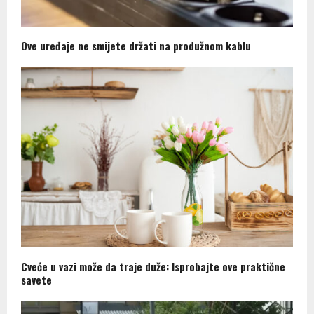
Ove uređaje ne smijete držati na produžnom kablu
Cveće u vazi može da traje duže: Isprobajte ove praktične
savete