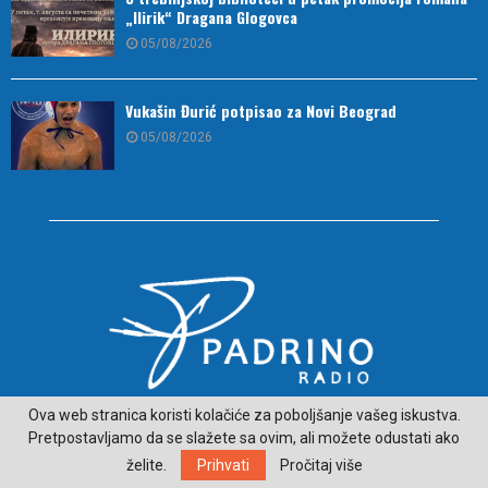
„Ilirik“ Dragana Glogovca
05/08/2026
Vukašin Đurić potpisao za Novi Beograd
05/08/2026
Ova web stranica koristi kolačiće za poboljšanje vašeg iskustva.
O NAMA
Pretpostavljamo da se slažete sa ovim, ali možete odustati ako
želite.
Prihvati
Pročitaj više
ČITAJ VIJESTI SA LJEPŠE STRANE HERCEGOVINE - padrino.ba