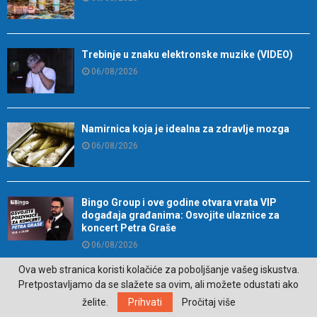
Trebinje u znaku elektronske muzike (VIDEO)
06/08/2026
Namirnica koja je idealna za zdravlje mozga
06/08/2026
Bingo Group i ove godine otvara vrata VIP
događaja građanima: Osvojite ulaznice za
koncert Petra Graše
06/08/2026
U Trebinju otvoren Međunarodni festival klasične
Ova web stranica koristi kolačiće za poboljšanje vašeg iskustva.
muzike
Pretpostavljamo da se slažete sa ovim, ali možete odustati ako
06/08/2026
želite.
Prihvati
Pročitaj više