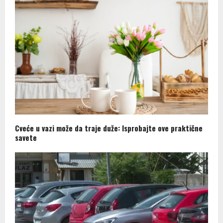
Cveće u vazi može da traje duže: Isprobajte ove praktične
savete