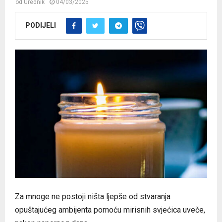
od
Urednik
04/03/2025
PODIJELI
Za mnoge ne postoji ništa ljepše od stvaranja
opuštajućeg ambijenta pomoću mirisnih svjećica uveče,