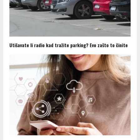
Utišavate li radio kad tražite parking? Evo zašto to činite