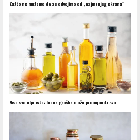
Zašto ne možemo da se odvojimo od „najmanjeg ekrana“
Nisu sva ulja ista: Jedna greška može promijeniti sve