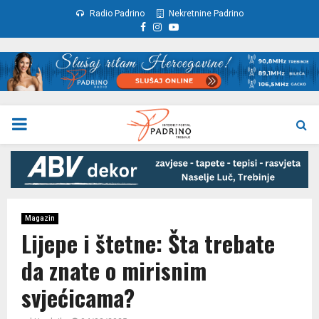
Radio Padrino
Nekretnine Padrino
Facebook
Instagram
Youtube
PRIMARY
MENU
Magazin
Lijepe i štetne: Šta trebate
da znate o mirisnim
svjećicama?