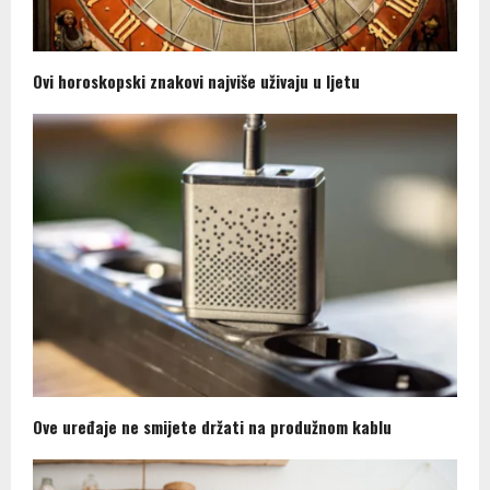
Ovi horoskopski znakovi najviše uživaju u ljetu
Ove uređaje ne smijete držati na produžnom kablu