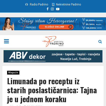
Radio Padrino
Nekretnine Padrino
Facebook
Instagram
Youtube
PRIMARY
MENU
Magazin
Limunada po receptu iz
starih poslastičarnica: Tajna
je u jednom koraku