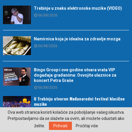
Trebinje u znaku elektronske muzike (VIDEO)
06/08/2026
Namirnica koja je idealna za zdravlje mozga
06/08/2026
Bingo Group i ove godine otvara vrata VIP
događaja građanima: Osvojite ulaznice za
koncert Petra Graše
06/08/2026
U Trebinju otvoren Međunarodni festival klasične
muzike
06/08/2026
Ova web stranica koristi kolačiće za poboljšanje vašeg iskustva.
Pretpostavljamo da se slažete sa ovim, ali možete odustati ako
želite.
Prihvati
Pročitaj više
Trebinje domaćin izložbe radova legendarnog