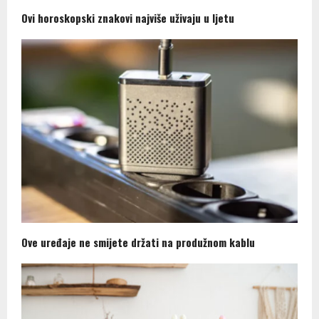
Ovi horoskopski znakovi najviše uživaju u ljetu
Ove uređaje ne smijete držati na produžnom kablu