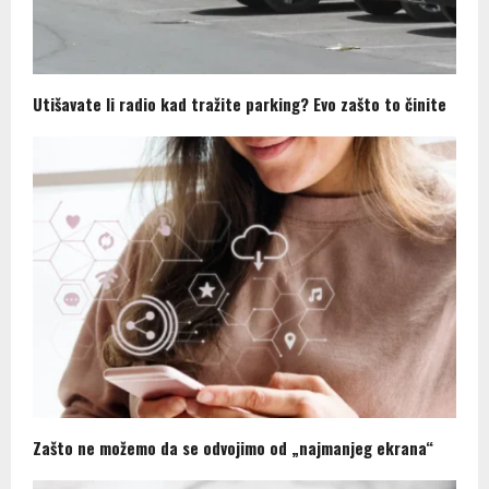
Utišavate li radio kad tražite parking? Evo zašto to činite
Zašto ne možemo da se odvojimo od „najmanjeg ekrana“