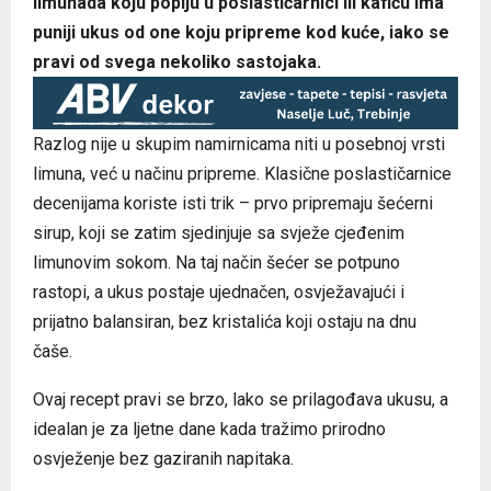
limunada koju popiju u poslastičarnici ili kafiću ima
puniji ukus od one koju pripreme kod kuće, iako se
pravi od svega nekoliko sastojaka.
Razlog nije u skupim namirnicama niti u posebnoj vrsti
limuna, već u načinu pripreme. Klasične poslastičarnice
decenijama koriste isti trik – prvo pripremaju šećerni
sirup, koji se zatim sjedinjuje sa svježe cjeđenim
limunovim sokom. Na taj način šećer se potpuno
rastopi, a ukus postaje ujednačen, osvježavajući i
prijatno balansiran, bez kristalića koji ostaju na dnu
čaše.
Ovaj recept pravi se brzo, lako se prilagođava ukusu, a
idealan je za ljetne dane kada tražimo prirodno
osvježenje bez gaziranih napitaka.