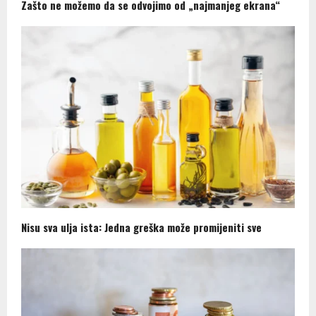
Zašto ne možemo da se odvojimo od „najmanjeg ekrana“
Nisu sva ulja ista: Jedna greška može promijeniti sve