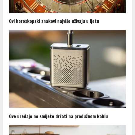
Ovi horoskopski znakovi najviše uživaju u ljetu
Ove uređaje ne smijete držati na produžnom kablu