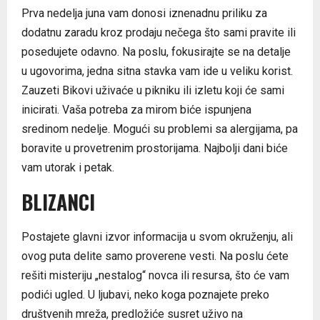
Prva nedelja juna vam donosi iznenadnu priliku za
dodatnu zaradu kroz prodaju nečega što sami pravite ili
posedujete odavno. Na poslu, fokusirajte se na detalje
u ugovorima, jedna sitna stavka vam ide u veliku korist.
Zauzeti Bikovi uživaće u pikniku ili izletu koji će sami
inicirati. Vaša potreba za mirom biće ispunjena
sredinom nedelje. Mogući su problemi sa alergijama, pa
boravite u provetrenim prostorijama. Najbolji dani biće
vam utorak i petak.
BLIZANCI
Postajete glavni izvor informacija u svom okruženju, ali
ovog puta delite samo proverene vesti. Na poslu ćete
rešiti misteriju „nestalog“ novca ili resursa, što će vam
podići ugled. U ljubavi, neko koga poznajete preko
društvenih mreža, predložiće susret uživo na