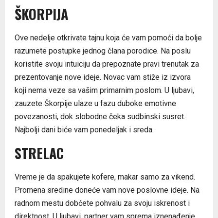
ŠKORPIJA
Ove nedelje otkrivate tajnu koja će vam pomoći da bolje
razumete postupke jednog člana porodice. Na poslu
koristite svoju intuiciju da prepoznate pravi trenutak za
prezentovanje nove ideje. Novac vam stiže iz izvora
koji nema veze sa vašim primarnim poslom. U ljubavi,
zauzete Škorpije ulaze u fazu duboke emotivne
povezanosti, dok slobodne čeka sudbinski susret.
Najbolji dani biće vam ponedeljak i sreda.
STRELAC
Vreme je da spakujete kofere, makar samo za vikend.
Promena sredine doneće vam nove poslovne ideje. Na
radnom mestu dobćete pohvalu za svoju iskrenost i
direktnost. U ljubavi, partner vam sprema iznenađenje