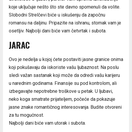
koje uključuje nešto što ste davno spomenuli da volite.
Slobodni Strelčevi biće u iskušenju da započnu
romansu na daljinu. Pripazite na ishranu, stomak vam je
osetljiv. Najbolji dani biće vam četvrtak i subota.
JARAC
Ovo je nedelja u kojoj ćete postaviti jasne granice onima
koji pokušavaju da iskoriste vašu ljubaznost. Na poslu
sledi važan sastanak koji može da odredi vašu karijeru
u narednim godinama. Finansije su pod kontrolom, ali
izbegavajte nepotrebne troškove u petak. U ljubavi,
neko koga smatrate prijateljem, počeće da pokazuje
jasne znake romantičnog interesovanja. Budite otvoreni
za tu mogućnost.
Najbolji dani biće vam utorak i subota.