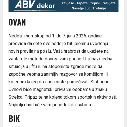
OVAN
Nedeljni horoskop od 1. do 7. juna 2026. godine
predviđa da ćete ove nedelje biti pionir u uvođenju
novih pravila na poslu. Vaša hrabrost da ukažete na
zastarele metode donosi vam poene. U ljubavi, jedna
situacija u liftu ili na stepeništu zgrade može da
započne veoma zanimljiv razgovor sa komšijom ili
kolegom kojeg do sada niste primećivali. Slobodni
Ovnovi biće magnetski privlačni osobama u znaku
Strelca. Pripazite na kolena tokom sportskih aktivnosti.
Najbolji dani biće vam ponedeljak i subota.
BIK