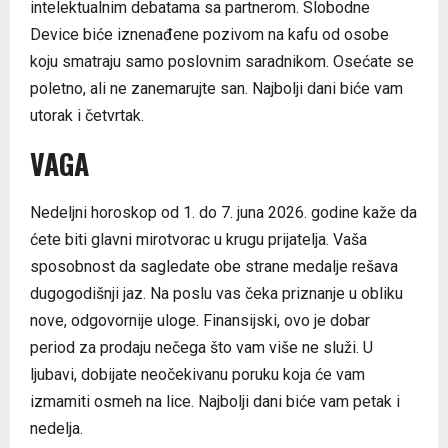
intelektualnim debatama sa partnerom. Slobodne
Device biće iznenađene pozivom na kafu od osobe
koju smatraju samo poslovnim saradnikom. Osećate se
poletno, ali ne zanemarujte san. Najbolji dani biće vam
utorak i četvrtak.
VAGA
Nedeljni horoskop od 1. do 7. juna 2026. godine kaže da
ćete biti glavni mirotvorac u krugu prijatelja. Vaša
sposobnost da sagledate obe strane medalje rešava
dugogodišnji jaz. Na poslu vas čeka priznanje u obliku
nove, odgovornije uloge. Finansijski, ovo je dobar
period za prodaju nečega što vam više ne služi. U
ljubavi, dobijate neočekivanu poruku koja će vam
izmamiti osmeh na lice. Najbolji dani biće vam petak i
nedelja.