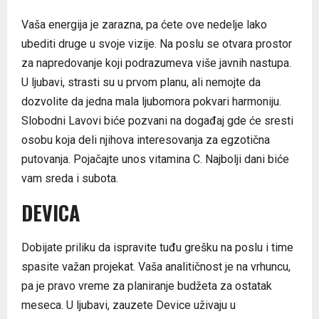
Vaša energija je zarazna, pa ćete ove nedelje lako
ubediti druge u svoje vizije. Na poslu se otvara prostor
za napredovanje koji podrazumeva više javnih nastupa.
U ljubavi, strasti su u prvom planu, ali nemojte da
dozvolite da jedna mala ljubomora pokvari harmoniju.
Slobodni Lavovi biće pozvani na događaj gde će sresti
osobu koja deli njihova interesovanja za egzotična
putovanja. Pojačajte unos vitamina C. Najbolji dani biće
vam sreda i subota.
DEVICA
Dobijate priliku da ispravite tuđu grešku na poslu i time
spasite važan projekat. Vaša analitičnost je na vrhuncu,
pa je pravo vreme za planiranje budžeta za ostatak
meseca. U ljubavi, zauzete Device uživaju u