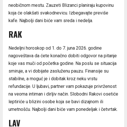
neobičnom mestu. Zauzeti Blizanci planiraju kupovinu
koja će olakšati svakodnevicu. Izbegavajte previše
kafe. Najbolji dani biće vam sreda i nedelja.
RAK
Nedeljni horoskop od 1. do 7. juna 2026. godine
nagoveštava da ćete konačno dobiti odgovor na pitanje
koje vas muči od početka godine. Na poslu se situacija
smiruje, a vi dobijate zasluženu pauzu. Finansije su
stabilne, a moguć je i dobitak kroz neku vrstu
refundacije. U ljubavi, partner vam pokazuje privrženost
na veoma intiman i dirljiv način. Slobodni Rakovi osetiće
leptiriće u blizini osobe koja se bavi dizajnom ili
umetnošću. Najbolji dani biće vam ponedeljak i četvrtak.
LAV