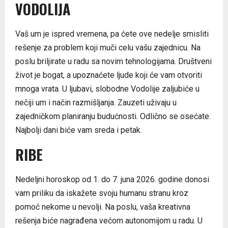
VODOLIJA
Vaš um je ispred vremena, pa ćete ove nedelje smisliti
rešenje za problem koji muči celu vašu zajednicu. Na
poslu briljirate u radu sa novim tehnologijama. Društveni
život je bogat, a upoznaćete ljude koji će vam otvoriti
mnoga vrata. U ljubavi, slobodne Vodolije zaljubiće u
nečiji um i način razmišljanja. Zauzeti uživaju u
zajedničkom planiranju budućnosti. Odlično se osećate.
Najbolji dani biće vam sreda i petak.
RIBE
Nedeljni horoskop od 1. do 7. juna 2026. godine donosi
vam priliku da iskažete svoju humanu stranu kroz
pomoć nekome u nevolji. Na poslu, vaša kreativna
rešenja biće nagrađena većom autonomijom u radu. U