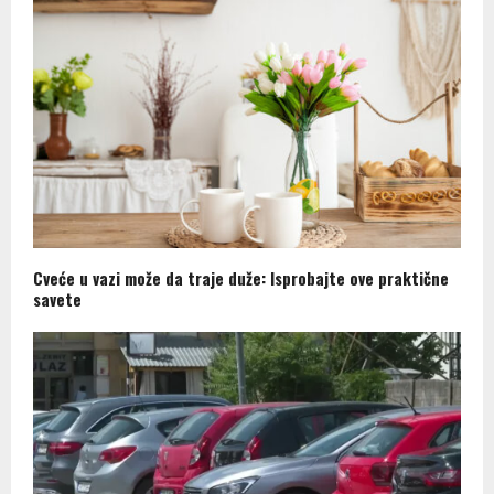
Cveće u vazi može da traje duže: Isprobajte ove praktične
savete