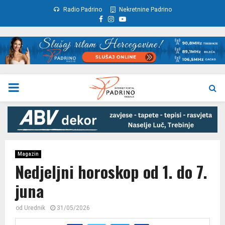
Radio Padrino
Nekretnine Padrino
Facebook
Instagram
Youtube
PRIMARY
MENU
Magazin
Nedjeljni horoskop od 1. do 7.
juna
od
Urednik
31/05/2026