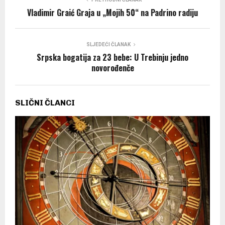
Vladimir Graić Graja u „Mojih 50“ na Padrino radiju
SLJEDEĆI ČLANAK
Srpska bogatija za 23 bebe: U Trebinju jedno
novorođenče
SLIČNI ČLANCI