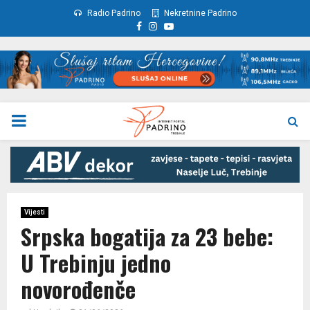
Radio Padrino
Nekretnine Padrino
Facebook
Instagram
Youtube
PRIMARY
MENU
Vijesti
Srpska bogatija za 23 bebe:
U Trebinju jedno
novorođenče