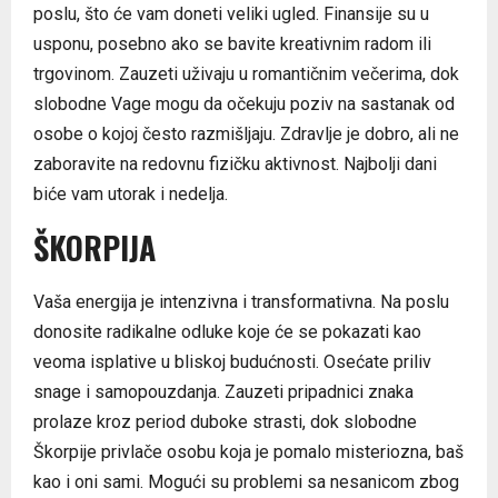
poslu, što će vam doneti veliki ugled. Finansije su u
usponu, posebno ako se bavite kreativnim radom ili
trgovinom. Zauzeti uživaju u romantičnim večerima, dok
slobodne Vage mogu da očekuju poziv na sastanak od
osobe o kojoj često razmišljaju. Zdravlje je dobro, ali ne
zaboravite na redovnu fizičku aktivnost. Najbolji dani
biće vam utorak i nedelja.
ŠKORPIJA
Vaša energija je intenzivna i transformativna. Na poslu
donosite radikalne odluke koje će se pokazati kao
veoma isplative u bliskoj budućnosti. Osećate priliv
snage i samopouzdanja. Zauzeti pripadnici znaka
prolaze kroz period duboke strasti, dok slobodne
Škorpije privlače osobu koja je pomalo misteriozna, baš
kao i oni sami. Mogući su problemi sa nesanicom zbog