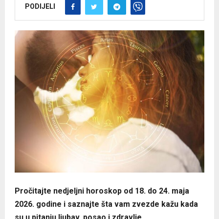
PODIJELI
Pročitajte nedjeljni horoskop od 18. do 24. maja
2026. godine i saznajte šta vam zvezde kažu kada
su u pitanju ljubav, posao i zdravlje.