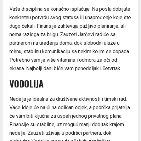
Vaša disciplina se konačno isplaćuje. Na poslu dobijate
konkretnu potvrdu svog statusa ili unapređenje koje ste
dugo čekali. Finansije zahtevaju pažljivo planiranje, ali
nema razloga za brigu. Zauzeti Jarčevi radiće sa
partnerom na uređenju doma, dok slobodni ulaze u
mirnu, stabilnu komunikaciju sa nekim ko im se dopada.
Potrebno vam je više vitamina i odmora za oči od
ekrana. Najbolji dani biće vam ponedeljak i četvrtak.
VODOLIJA
Nedelja je idealna za društvene aktivnosti i timski rad.
Vaše ideje će naići na odličan odjek, a podrška prijatelja
će vam biti ključna za uspeh jednog privatnog plana.
Finansije su stabilne, uz moguć manji dobitak krajem
nedelje. Zauzeti uživaju u podršci partnera, dok