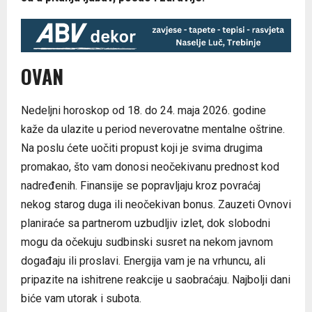
OVAN
Nedeljni horoskop od 18. do 24. maja 2026. godine
kaže da ulazite u period neverovatne mentalne oštrine.
Na poslu ćete uočiti propust koji je svima drugima
promakao, što vam donosi neočekivanu prednost kod
nadređenih. Finansije se popravljaju kroz povraćaj
nekog starog duga ili neočekivan bonus. Zauzeti Ovnovi
planiraće sa partnerom uzbudljiv izlet, dok slobodni
mogu da očekuju sudbinski susret na nekom javnom
događaju ili proslavi. Energija vam je na vrhuncu, ali
pripazite na ishitrene reakcije u saobraćaju. Najbolji dani
biće vam utorak i subota.