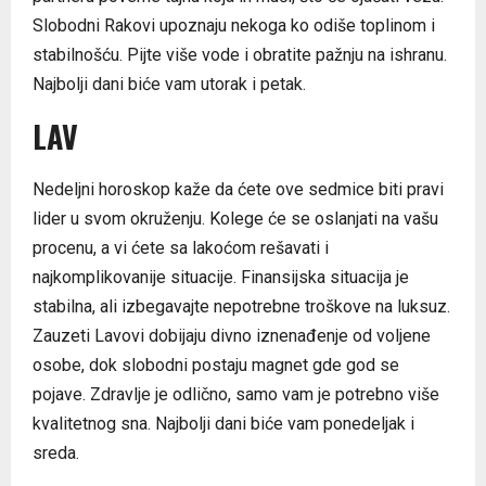
Slobodni Rakovi upoznaju nekoga ko odiše toplinom i
stabilnošću. Pijte više vode i obratite pažnju na ishranu.
Najbolji dani biće vam utorak i petak.
LAV
Nedeljni horoskop kaže da ćete ove sedmice biti pravi
lider u svom okruženju. Kolege će se oslanjati na vašu
procenu, a vi ćete sa lakoćom rešavati i
najkomplikovanije situacije. Finansijska situacija je
stabilna, ali izbegavajte nepotrebne troškove na luksuz.
Zauzeti Lavovi dobijaju divno iznenađenje od voljene
osobe, dok slobodni postaju magnet gde god se
pojave. Zdravlje je odlično, samo vam je potrebno više
kvalitetnog sna. Najbolji dani biće vam ponedeljak i
sreda.