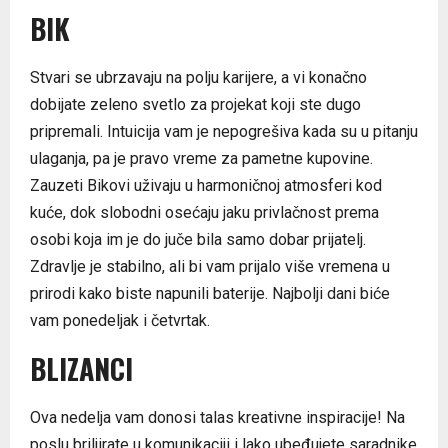
BIK
Stvari se ubrzavaju na polju karijere, a vi konačno
dobijate zeleno svetlo za projekat koji ste dugo
pripremali. Intuicija vam je nepogrešiva kada su u pitanju
ulaganja, pa je pravo vreme za pametne kupovine.
Zauzeti Bikovi uživaju u harmoničnoj atmosferi kod
kuće, dok slobodni osećaju jaku privlačnost prema
osobi koja im je do juče bila samo dobar prijatelj.
Zdravlje je stabilno, ali bi vam prijalo više vremena u
prirodi kako biste napunili baterije. Najbolji dani biće
vam ponedeljak i četvrtak.
BLIZANCI
Ova nedelja vam donosi talas kreativne inspiracije! Na
poslu briljirate u komunikaciji i lako ubeđujete saradnike