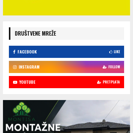
DRUŠTVENE MREŽE
FACEBOOK
LIKE
INSTAGRAM
FOLLOW
YOUTUBE
PRETPLATA