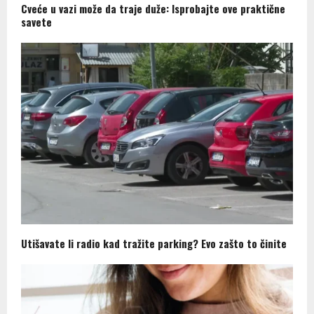
Cveće u vazi može da traje duže: Isprobajte ove praktične
savete
Utišavate li radio kad tražite parking? Evo zašto to činite