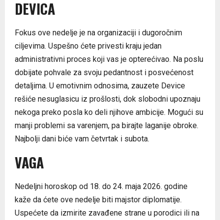
DEVICA
Fokus ove nedelje je na organizaciji i dugoročnim
ciljevima. Uspešno ćete privesti kraju jedan
administrativni proces koji vas je opterećivao. Na poslu
dobijate pohvale za svoju pedantnost i posvećenost
detaljima. U emotivnim odnosima, zauzete Device
rešiće nesuglasicu iz prošlosti, dok slobodni upoznaju
nekoga preko posla ko deli njihove ambicije. Mogući su
manji problemi sa varenjem, pa birajte laganije obroke.
Najbolji dani biće vam četvrtak i subota.
VAGA
Nedeljni horoskop od 18. do 24. maja 2026. godine
kaže da ćete ove nedelje biti majstor diplomatije.
Uspećete da izmirite zavađene strane u porodici ili na