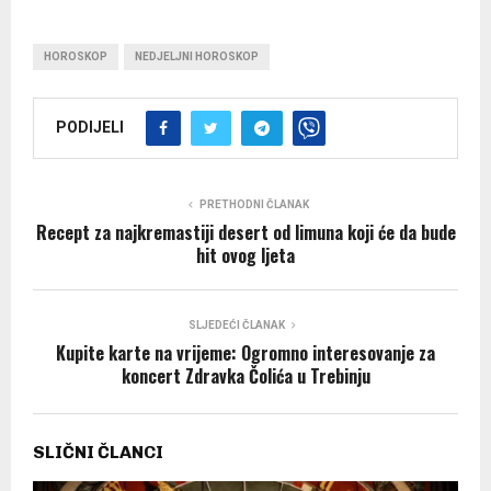
HOROSKOP
NEDJELJNI HOROSKOP
PODIJELI
PRETHODNI ČLANAK
Recept za najkremastiji desert od limuna koji će da bude
hit ovog ljeta
SLJEDEĆI ČLANAK
Kupite karte na vrijeme: Ogromno interesovanje za
koncert Zdravka Čolića u Trebinju
SLIČNI ČLANCI