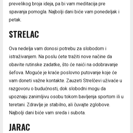
prevelikog broja ideja, pa bi vam meditacija pre
spavanja pomogla. Najbolji dani biće vam ponedeljak i
petak.
STRELAC
Ova nedelja vam donosi potrebu za slobodom i
istraživanjem. Na poslu ćete tražiti nove načine da
obavite rutinske zadatke, što će naići na odobravanje
šefova. Moguće je kraće poslovno putovanje koje će
vam doneti važne kontakte. Zauzeti Strelčevi uživaće u
razgovoru o budućnosti, dok slobodni mogu da
upoznaju zanimljivu osobu tokom bavljenja sportom ili u
teretani. Zdravlje je stabilno, ali čuvajte zglobove.
Najbolji dani biće vam sreda i subota.
JARAC