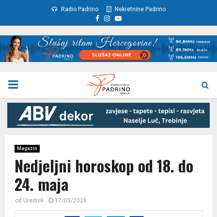
Radio Padrino
Nekretnine Padrino
Facebook
Instagram
Youtube
PRIMARY
MENU
Magazin
Nedjeljni horoskop od 18. do
24. maja
od
Urednik
17/05/2026