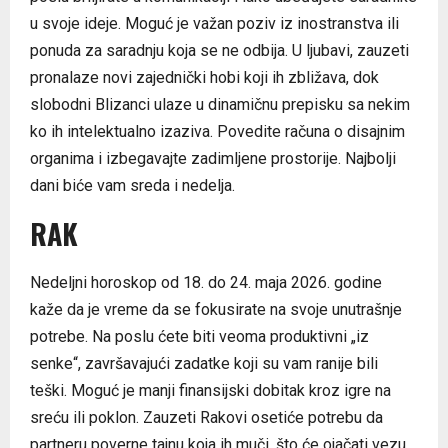
u svoje ideje. Moguć je važan poziv iz inostranstva ili
ponuda za saradnju koja se ne odbija. U ljubavi, zauzeti
pronalaze novi zajednički hobi koji ih zbližava, dok
slobodni Blizanci ulaze u dinamičnu prepisku sa nekim
ko ih intelektualno izaziva. Povedite računa o disajnim
organima i izbegavajte zadimljene prostorije. Najbolji
dani biće vam sreda i nedelja.
RAK
Nedeljni horoskop od 18. do 24. maja 2026. godine
kaže da je vreme da se fokusirate na svoje unutrašnje
potrebe. Na poslu ćete biti veoma produktivni „iz
senke“, završavajući zadatke koji su vam ranije bili
teški. Moguć je manji finansijski dobitak kroz igre na
sreću ili poklon. Zauzeti Rakovi osetiće potrebu da
partneru poverne tajnu koja ih muči, što će ojačati vezu.