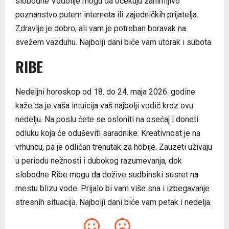
slobodne Vodolije mogu da očekuju zanimljivo
poznanstvo putem interneta ili zajedničkih prijatelja.
Zdravlje je dobro, ali vam je potreban boravak na
svežem vazduhu. Najbolji dani biće vam utorak i subota.
RIBE
Nedeljni horoskop od 18. do 24. maja 2026. godine
kaže da je vaša intuicija vaš najbolji vodič kroz ovu
nedelju. Na poslu ćete se osloniti na osećaj i doneti
odluku koja će oduševiti saradnike. Kreativnost je na
vrhuncu, pa je odličan trenutak za hobije. Zauzeti uživaju
u periodu nežnosti i dubokog razumevanja, dok
slobodne Ribe mogu da dožive sudbinski susret na
mestu blizu vode. Prijalo bi vam više sna i izbegavanje
stresnih situacija. Najbolji dani biće vam petak i nedelja.