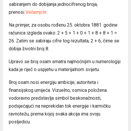
sabiranjem do dobijanja jednocifrenog broja,
prenosi
Večernji.hr
.
Na primjer, za osobu rođenu 25. oktobra 1881. godine
računica izgleda ovako: 2 + 5 + 1 + 0 + 1 + 8 + 8 + 1 =
26. Zatim se sabiraju cifre tog rezultata, 2 + 6, čime se
dobija životni broj 8.
Upravo se broj osam smatra najmoćnijim u numerologiji
kada je riječ o uspjehu u materijalnom svijetu.
Broj osam nosi energiju ambicije, autoriteta i
finansijskog umijeća. Vizuelno, osmica položena
vodoravno predstavlja simbol beskonačnosti,
podsjećajući na neprekidan tok energije i karmičku
ravnotežu, prema kojoj svaka akcija ima svoju
posljedicu.