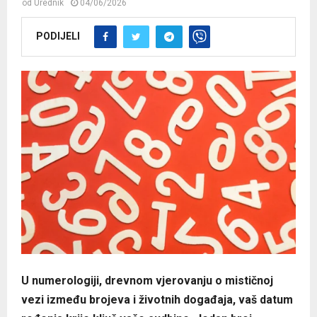
od
Urednik
04/06/2026
PODIJELI
U numerologiji, drevnom vjerovanju o mističnoj
vezi između brojeva i životnih događaja, vaš datum