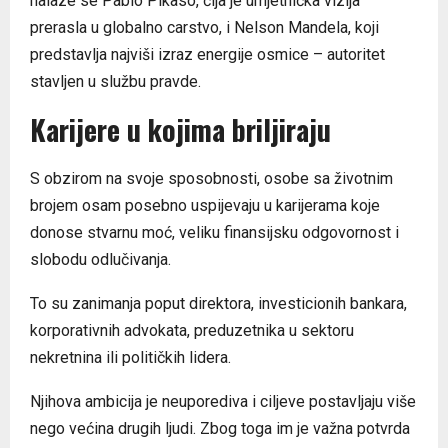
nalaze se Pablo Pikaso, čija je umjetnička vizija
prerasla u globalno carstvo, i Nelson Mandela, koji
predstavlja najviši izraz energije osmice – autoritet
stavljen u službu pravde.
Karijere u kojima briljiraju
S obzirom na svoje sposobnosti, osobe sa životnim
brojem osam posebno uspijevaju u karijerama koje
donose stvarnu moć, veliku finansijsku odgovornost i
slobodu odlučivanja.
To su zanimanja poput direktora, investicionih bankara,
korporativnih advokata, preduzetnika u sektoru
nekretnina ili političkih lidera.
Njihova ambicija je neuporediva i ciljeve postavljaju više
nego većina drugih ljudi. Zbog toga im je važna potvrda