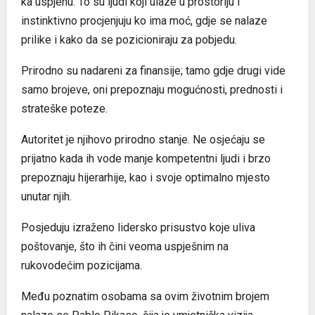
ka uspjehu. To su ljudi koji ulaze u prostoriju i
instinktivno procjenjuju ko ima moć, gdje se nalaze
prilike i kako da se pozicioniraju za pobjedu.
Prirodno su nadareni za finansije; tamo gdje drugi vide
samo brojeve, oni prepoznaju mogućnosti, prednosti i
strateške poteze.
Autoritet je njihovo prirodno stanje. Ne osjećaju se
prijatno kada ih vode manje kompetentni ljudi i brzo
prepoznaju hijerarhije, kao i svoje optimalno mjesto
unutar njih.
Posjeduju izraženo lidersko prisustvo koje uliva
poštovanje, što ih čini veoma uspješnim na
rukovodećim pozicijama.
Među poznatim osobama sa ovim životnim brojem