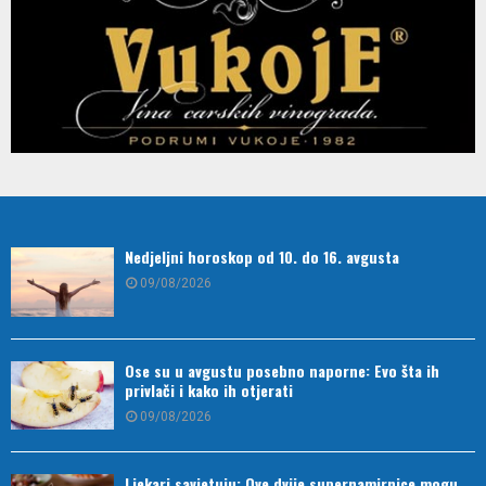
Nedjeljni horoskop od 10. do 16. avgusta
09/08/2026
Ose su u avgustu posebno naporne: Evo šta ih
privlači i kako ih otjerati
09/08/2026
Ljekari savjetuju: Ove dvije supernamirnice mogu