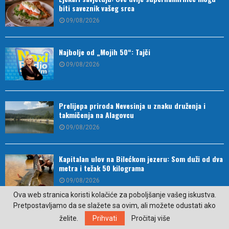
biti saveznik vašeg srca
09/08/2026
Najbolje od „Mojih 50“: Tajči
09/08/2026
Prelijepa priroda Nevesinja u znaku druženja i
takmičenja na Alagovcu
09/08/2026
Kapitalan ulov na Bilećkom jezeru: Som duži od dva
metra i težak 50 kilograma
09/08/2026
Ova web stranica koristi kolačiće za poboljšanje vašeg iskustva.
Pretpostavljamo da se slažete sa ovim, ali možete odustati ako
U Trebinju rođene četiri bebe, Srpska bogatija za
želite.
Prihvati
Pročitaj više
20 novih stanovnika