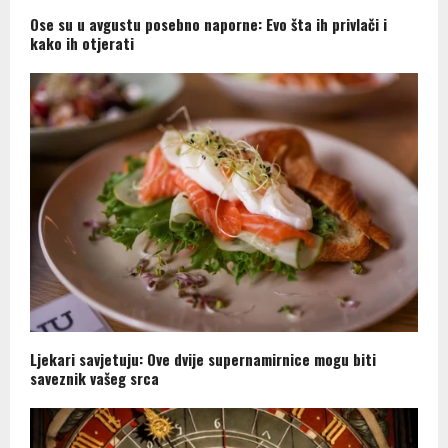
Ose su u avgustu posebno naporne: Evo šta ih privlači i
kako ih otjerati
Ljekari savjetuju: Ove dvije supernamirnice mogu biti
saveznik vašeg srca