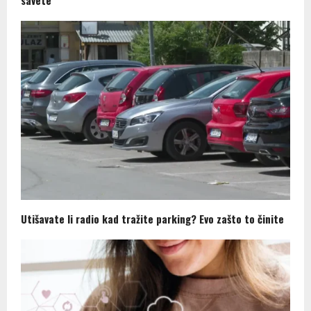
Utišavate li radio kad tražite parking? Evo zašto to činite