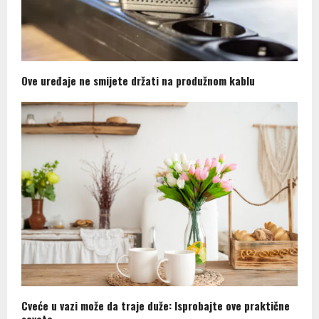
Ove uređaje ne smijete držati na produžnom kablu
Cveće u vazi može da traje duže: Isprobajte ove praktične
savete