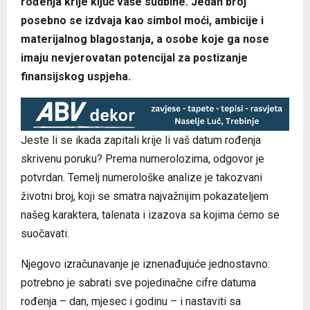
rođenja krije ključ vaše sudbine. Jedan broj
posebno se izdvaja kao simbol moći, ambicije i
materijalnog blagostanja, a osobe koje ga nose
imaju nevjerovatan potencijal za postizanje
finansijskog uspjeha.
Jeste li se ikada zapitali krije li vaš datum rođenja
skrivenu poruku? Prema numerolozima, odgovor je
potvrdan. Temelj numerološke analize je takozvani
životni broj, koji se smatra najvažnijim pokazateljem
našeg karaktera, talenata i izazova sa kojima ćemo se
suočavati.
Njegovo izračunavanje je iznenađujuće jednostavno:
potrebno je sabrati sve pojedinačne cifre datuma
rođenja – dan, mjesec i godinu – i nastaviti sa