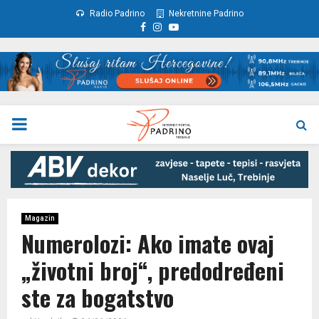
Radio Padrino
Nekretnine Padrino
Facebook
Instagram
Youtube
PRIMARY
MENU
Magazin
Numerolozi: Ako imate ovaj
„životni broj“, predodređeni
ste za bogatstvo