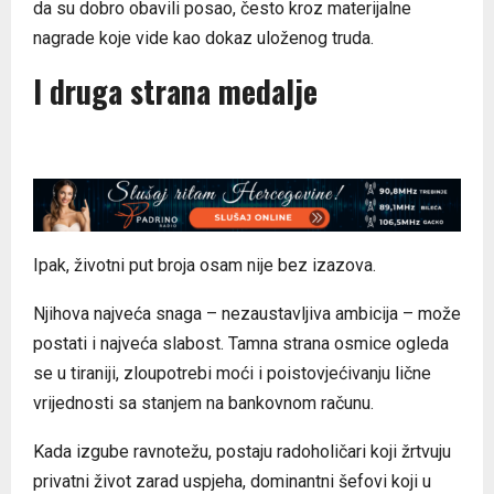
da su dobro obavili posao, često kroz materijalne
nagrade koje vide kao dokaz uloženog truda.
I druga strana medalje
Ipak, životni put broja osam nije bez izazova.
Njihova najveća snaga – nezaustavljiva ambicija – može
postati i najveća slabost. Tamna strana osmice ogleda
se u tiraniji, zloupotrebi moći i poistovjećivanju lične
vrijednosti sa stanjem na bankovnom računu.
Kada izgube ravnotežu, postaju radoholičari koji žrtvuju
privatni život zarad uspjeha, dominantni šefovi koji u