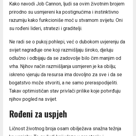
Kako navodi Job Cannon, ljudi sa ovim životnim brojem
prirodno su usmjereni ka postignućima i instinktivno
razumiju kako funkcioniše moć u stvarnom svijetu. Oni
su rođeni lideri, stratezi i graditelji.
Ne radi se o pukoj pohlepi, već o dubokom uvjerenju da
svijet nagrađuje one koji razmišljaju široko, djeluju
odlučno i odbijaju da se zadovolje bilo čim manjim od
vrha. Njihov način razmišljanja usmjeren je ka obilju;
iskreno vjeruju da resursa ima dovoljno za sve i da se
bogatstvo može stvoriti, a ne samo preraspodijeliti.
Takav optimističan stav privlači prilike koje potvrđuju
njihov pogled na svijet.
Rođeni za uspjeh
Ličnost životnog broja osam obilježava snažna težnja