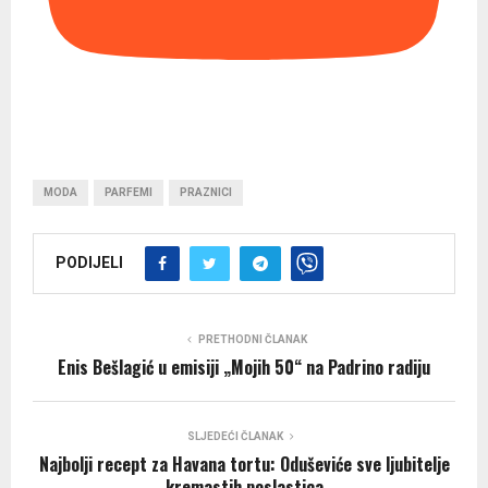
MODA
PARFEMI
PRAZNICI
PODIJELI
PRETHODNI ČLANAK
Enis Bešlagić u emisiji „Mojih 50“ na Padrino radiju
SLJEDEĆI ČLANAK
Najbolji recept za Havana tortu: Oduševiće sve ljubitelje
kremastih poslastica