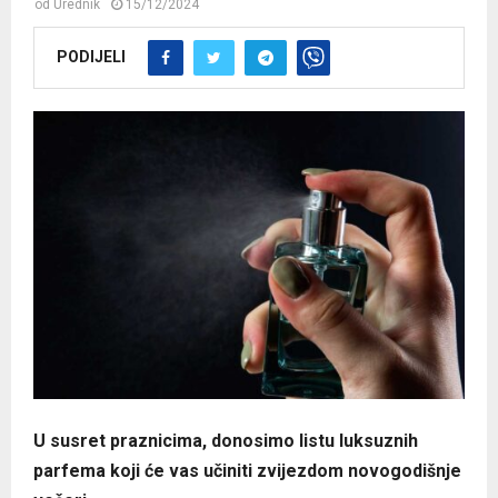
od
Urednik
15/12/2024
PODIJELI
U susret praznicima, donosimo listu luksuznih
parfema koji će vas učiniti zvijezdom novogodišnje