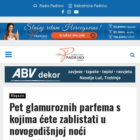
Radio Padrino
Nekretnine Padrino
Facebook
Instagram
Youtube
PRIMARY
MENU
Magazin
Pet glamuroznih parfema s
kojima ćete zablistati u
novogodišnjoj noći