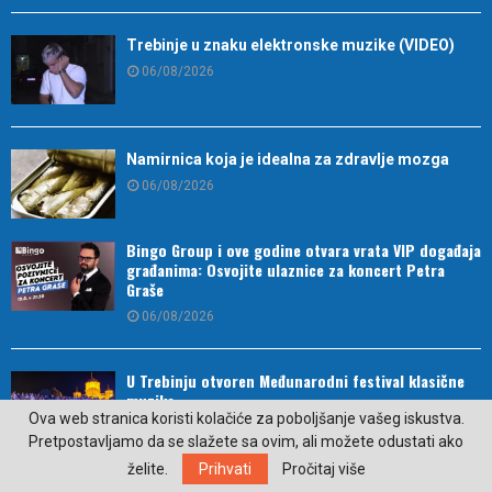
Trebinje u znaku elektronske muzike (VIDEO)
06/08/2026
Namirnica koja je idealna za zdravlje mozga
06/08/2026
Bingo Group i ove godine otvara vrata VIP događaja
građanima: Osvojite ulaznice za koncert Petra
Graše
06/08/2026
U Trebinju otvoren Međunarodni festival klasične
muzike
Ova web stranica koristi kolačiće za poboljšanje vašeg iskustva.
06/08/2026
Pretpostavljamo da se slažete sa ovim, ali možete odustati ako
želite.
Prihvati
Pročitaj više