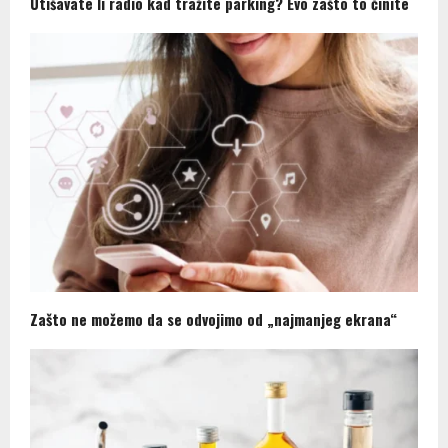
Utišavate li radio kad tražite parking? Evo zašto to činite
Zašto ne možemo da se odvojimo od „najmanjeg ekrana“