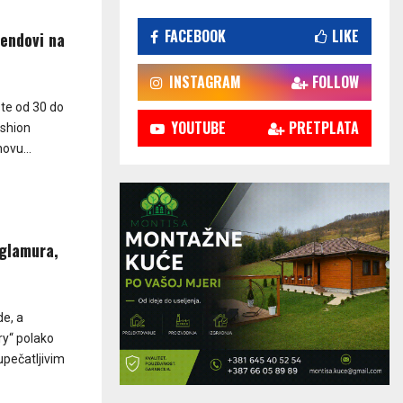
FACEBOOK
LIKE
rendovi na
INSTAGRAM
FOLLOW
te od 30 do
YOUTUBE
PRETPLATA
ashion
ovu...
 glamura,
de, a
ry“ polako
pečatljivim