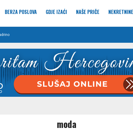
BERZA POSLOVA
GDJE IZAĆI
NAŠE PRIČE
NEKRETNIN
adrino
moda