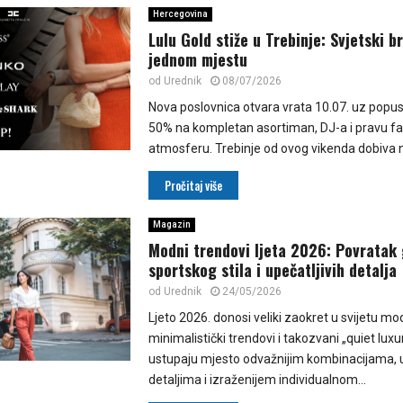
Hercegovina
Lulu Gold stiže u Trebinje: Svjetski b
jednom mjestu
od
Urednik
08/07/2026
Nova poslovnica otvara vrata 10.07. uz popus
50% na kompletan asortiman, DJ-a i pravu f
atmosferu. Trebinje od ovog vikenda dobiva n
Pročitaj više
Magazin
Modni trendovi ljeta 2026: Povratak
sportskog stila i upečatljivih detalja
od
Urednik
24/05/2026
Ljeto 2026. donosi veliki zaokret u svijetu mo
minimalistički trendovi i takozvani „quiet luxu
ustupaju mjesto odvažnijim kombinacijama, u
detaljima i izraženijem individualnom...