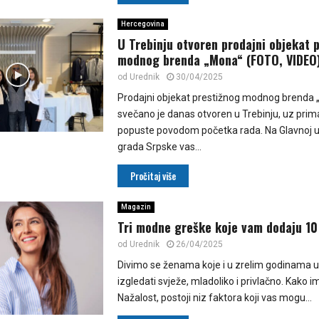
Hercegovina
U Trebinju otvoren prodajni objekat 
modnog brenda „Mona“ (FOTO, VIDEO
od
Urednik
30/04/2025
Prodajni objekat prestižnog modnog brenda
svečano je danas otvoren u Trebinju, uz prim
popuste povodom početka rada. Na Glavnoj uli
grada Srpske vas...
Pročitaj više
Magazin
Tri modne greške koje vam dodaju 10
od
Urednik
26/04/2025
Divimo se ženama koje i u zrelim godinama u
izgledati svježe, mladoliko i privlačno. Kako i
Nažalost, postoji niz faktora koji vas mogu...