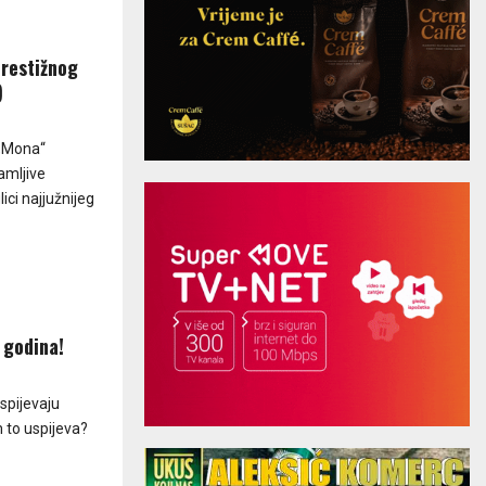
prestižnog
)
 „Mona“
amljive
ci najjužnijeg
 godina!
spijevaju
m to uspijeva?