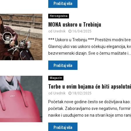
Pročitaj više
Hercegovina
MONA uskoro u Trebinju
od
Urednik
16/04/2025
*** Uskoro u Trebinju *** Prestižni modni b
Glavnoj ulici vas uskoro očekuju elegancija, kva
bezvremenski dizajn. Sve o čemu maštate i...
Pročitaj više
Magazin
Torbe u ovim bojama će biti apsolutni
od
Urednik
18/02/2025
Početak nove godine često se doživljava kao p
početak. Zaboravljamo sve negativno, form
navike i usuđujemo se na stvari koje smo ranij
Pročitaj više