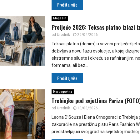
Pročitaj više
Magazin
Proljeće 2026: Teksas platno izlazi i
od
Urednik
29/04/2026
Teksas platno (denim) u sezoni proljeće/ljet
doživljava novu fazu evolucije, u kojoj dizajn
ekstremne siluete i okreću se rafiniranijim, n
formama, ali bez...
Pročitaj više
Hercegovina
Trebinjke pod svjetlima Pariza (FOTO
od
Urednik
13/03/2026
Leona D’Souza i Elena Crnogorac iz Trebinja p
zakoračile na prestižnu pistu Paris Fashion 
predstavljajući svoj grad na svjetskoj modnoj s