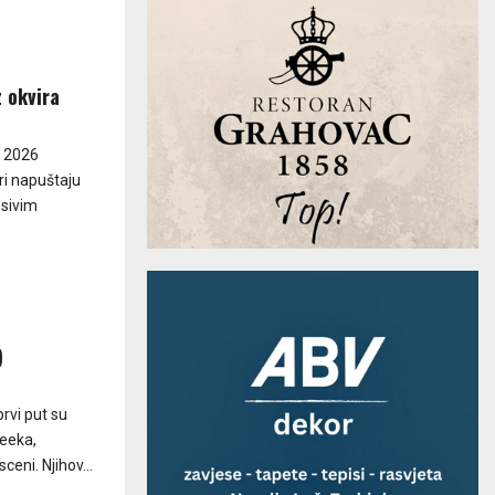
z okvira
o 2026
eri napuštaju
osivim
)
rvi put su
Weeka,
ceni. Njihov...