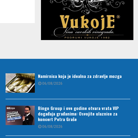
Namirnica koja je idealna za zdravlje mozga
06/08/2026
Bingo Group i ove godine otvara vrata VIP
događaja građanima: Osvojite ulaznice za
koncert Petra Graše
06/08/2026