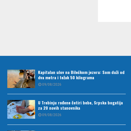
Paginac
članaka
Kapitalan ulov na Bilećkom jezeru: Som duži od
dva metra i težak 50 kilograma
09/08/2026
U Trebinju rođene četiri bebe, Srpska bogatija
za 20 novih stanovnika
09/08/2026