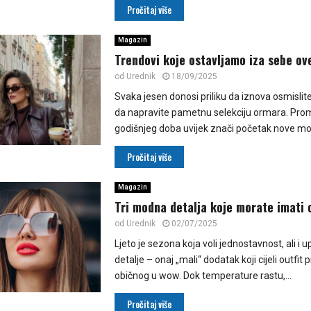
Pročitaj više
Magazin
Trendovi koje ostavljamo iza sebe ove
od
Urednik
18/09/2025
Svaka jesen donosi priliku da iznova osmislite sv
da napravite pametnu selekciju ormara. Pro
godišnjeg doba uvijek znači početak nove mod
Pročitaj više
Magazin
Tri modna detalja koje morate imati o
od
Urednik
02/07/2025
Ljeto je sezona koja voli jednostavnost, ali i u
detalje – onaj „mali“ dodatak koji cijeli outfit 
običnog u wow. Dok temperature rastu,...
Pročitaj više