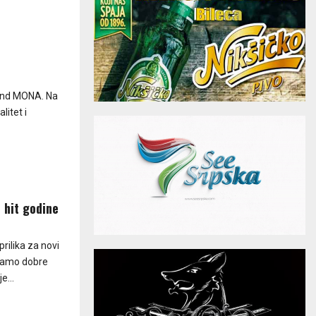
rend MONA. Na
litet i
 hit godine
rilika za novi
iramo dobre
e...