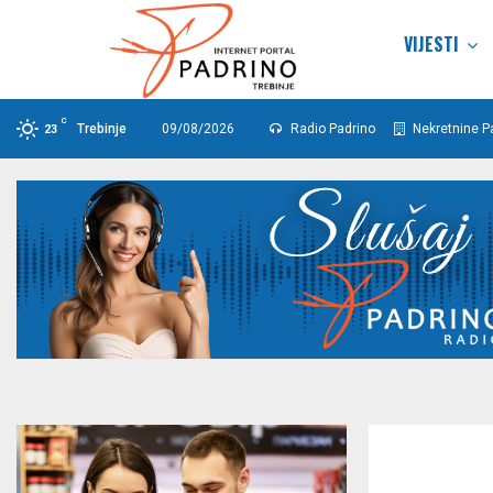
VIJESTI
C
Trebinje
09/08/2026
Radio Padrino
Nekretnine P
23