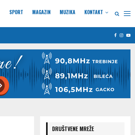
E
SPORT
MAGAZIN
MUZIKA
KONTAKT
Facebook
Insta
Yo
DRUŠTVENE MREŽE