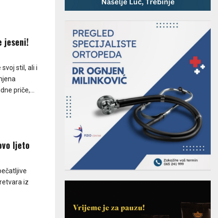
 jeseni!
oj stil, ali i
mjena
ne priče,...
vo ljeto
pečatljive
pretvara iz