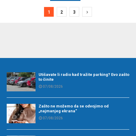
ija
1
2
3
Utišavate li radio kad tražite parking? Evo zašto
to činite
07/08/2026
Zašto ne možemo da se odvojimo od
„najmanjeg ekrana“
07/08/2026