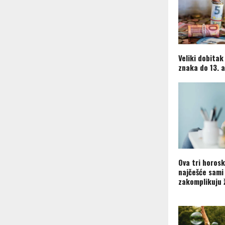
Veliki dobitak
znaka do 13. 
Ova tri horos
najčešće sami
zakomplikuju 