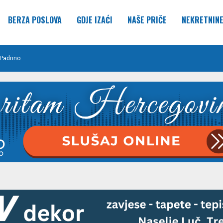
BERZA POSLOVA
GDJE IZAĆI
NAŠE PRIČE
NEKRETNIN
Padrino