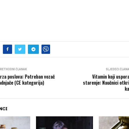
RETHODNI ČLANAK
SLJEDEĆI ČLAN
rza poslova: Potreban vozač
Vitamin koji uspor
adnjače (CE kategorija)
starenje: Naučnici otkril
k
NCI