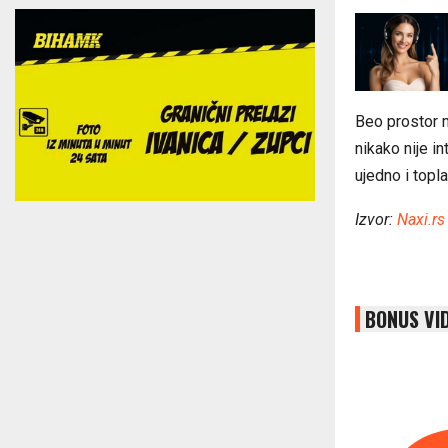
Beo prostor m
nikako nije i
ujedno i topla
Izvor:
Naxi.rs
BONUS VI