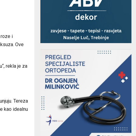
 roze i
uksuza. Ove
“, rekla je za
njuju. Tereza
ne kao idealnu