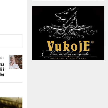
AK
ava
i i
ako