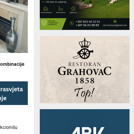
kombinacije
nkcionišu