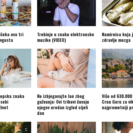
 čeka ova tri
Trebinje u znaku elektronske
Namirnica koja 
avgusta
muzike (VIDEO)
zdravlje mozga
kopska znaka
Ne izbjegavajte lan zbog
Više od 630.000 
 sebi
gužvanja: Ovi trikovi čuvaju
Crnu Goru za vi
život
njegov uredan izgled cijeli
najprometniji pr
dan