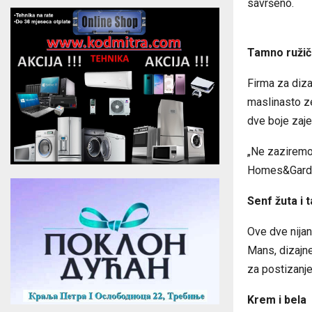
savršeno.
Tamno ružič
Firma za diza
maslinasto ze
dve boje zaje
„Ne zaziremo 
Homes&Garden
Senf žuta i
Ove dve nijan
​​Mans, dizajn
za postizanj
Krem i bela