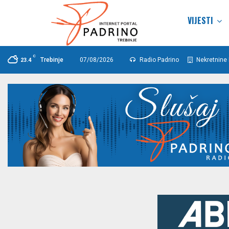
VIJESTI
C
Trebinje
07/08/2026
Radio Padrino
Nekretnine 
23.4