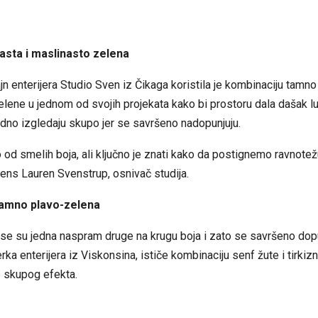
asta i maslinasto zelena
jn enterijera Studio Sven iz Čikaga koristila je kombinaciju tamno
lene u jednom od svojih projekata kako bi prostoru dala dašak l
dno izgledaju skupo jer se savršeno nadopunjuju.
od smelih boja, ali ključno je znati kako da postignemo ravnotežu
s Lauren Svenstrup, osnivač studija.
 tamno plavo-zelena
se su jedna naspram druge na krugu boja i zato se savršeno dopu
erka enterijera iz Viskonsina, ističe kombinaciju senf žute i tirkiz
e skupog efekta.