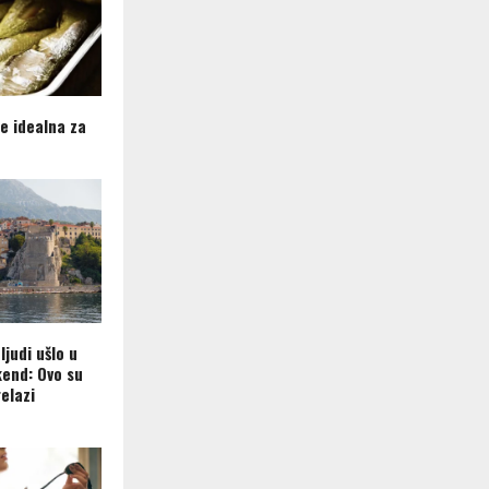
je idealna za
ljudi ušlo u
kend: Ovo su
elazi