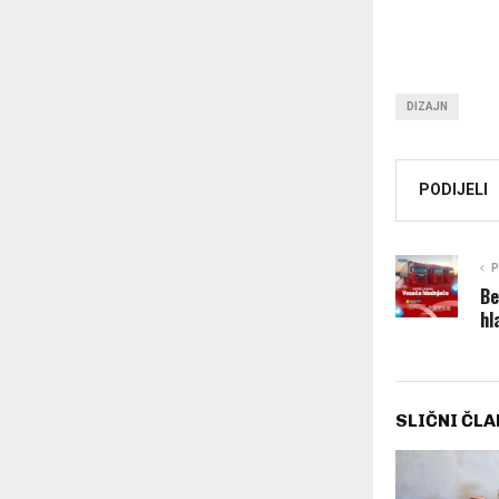
DIZAJN
PODIJELI
P
Be
hl
SLIČNI ČLA