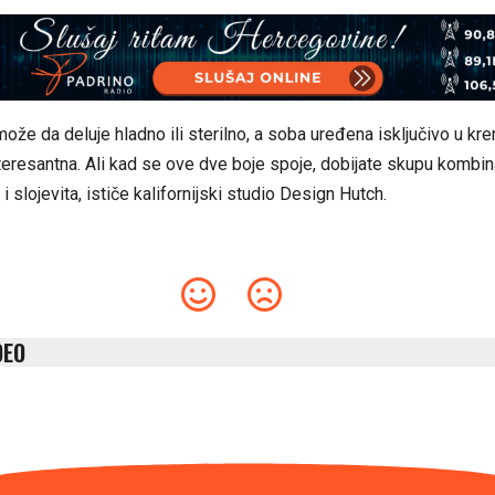
ože da deluje hladno ili sterilno, a soba uređena isključivo u kre
nteresantna. Ali kad se ove dve boje spoje, dobijate skupu kombina
 i slojevita, ističe kalifornijski studio Design Hutch.
DEO