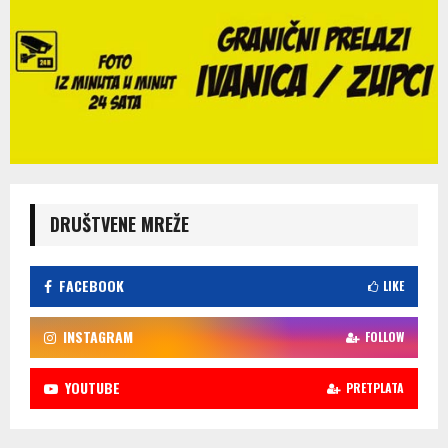
DRUŠTVENE MREŽE
FACEBOOK
LIKE
INSTAGRAM
FOLLOW
YOUTUBE
PRETPLATA