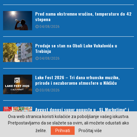
Pred nama ekstremne vrućine, temperature do 42
stepena
04/08/2026
Prodaje se stan na Obali Luke Vukalovića u
Trebinju
04/08/2026
Lake Fest 2026 – Tri dana vrhunske muzike,
prirode i nezaboravne atmosfere u Nikšiću
03/08/2026
Avgust donosi super popuste u „SL Marketima“ i
„Slatkim kućama“
Ova web stranica koristi kolačiće za poboljšanje vašeg iskustva.
03/08/2026
Pretpostavljamo da se slažete sa ovim, ali možete odustati ako
želite.
Prihvati
Pročitaj više