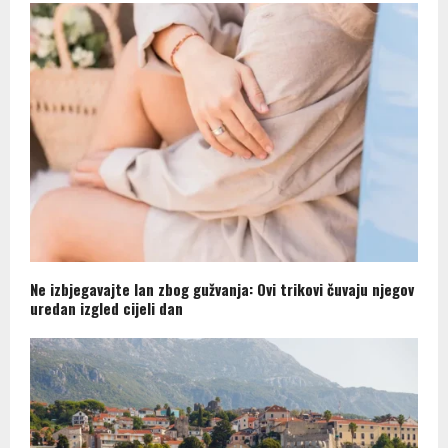
Ne izbjegavajte lan zbog gužvanja: Ovi trikovi čuvaju njegov
uredan izgled cijeli dan