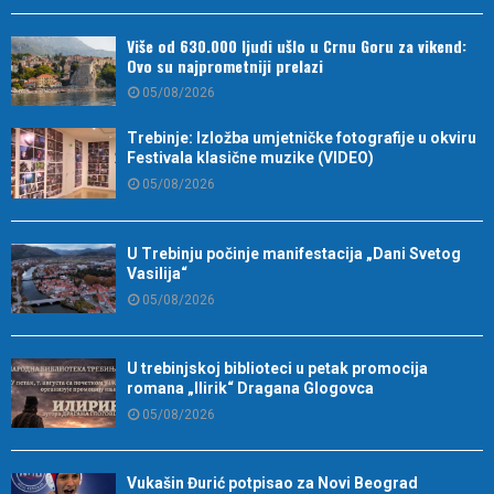
Više od 630.000 ljudi ušlo u Crnu Goru za vikend:
Ovo su najprometniji prelazi
05/08/2026
Trebinje: Izložba umjetničke fotografije u okviru
Festivala klasične muzike (VIDEO)
05/08/2026
U Trebinju počinje manifestacija „Dani Svetog
Vasilija“
05/08/2026
U trebinjskoj biblioteci u petak promocija
romana „Ilirik“ Dragana Glogovca
05/08/2026
Vukašin Đurić potpisao za Novi Beograd