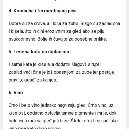
4. Kombuha i fermentisana pića
Dobra su za creva, ali loša za zube. Blago su zaslađena
i kisela, što ih čini erozivnim za gleđ ako se piju
svakodnevno. Bolje ih čuvajte za posebne prilike.
5. Ledena kafa sa dodacima
I sama kafa je kisela, a dodatni šlagovi, sirupi i
zaslađivači čine je još opasnijom za zube jer postaje
pravi „okidač“ za karijes.
6. Vino
Crno i belo vino jednako nagrizaju gleđ. Crno vino, uz
kiselost, dodatno ostavlja tamne pigmente i mrlje, dok
belo vino mekša gleđ još brže. Štetni efekti su jači ako
vino pijuckate duže vreme.