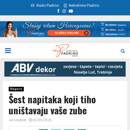
Radio Padrino
Nekretnine Padrino
Facebook
Instagram
Youtube
PRIMARY
MENU
Magazin
Šest napitaka koji tiho
uništavaju vaše zube
od
Urednik
02/09/2025