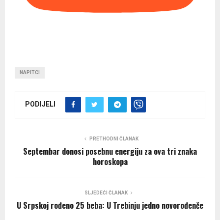
NAPITCI
PODIJELI
PRETHODNI ČLANAK
Septembar donosi posebnu energiju za ova tri znaka
horoskopa
SLJEDEĆI ČLANAK
U Srpskoj rođeno 25 beba: U Trebinju jedno novorođenče