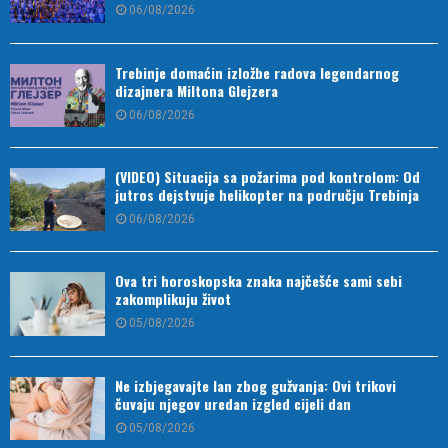
06/08/2026
Trebinje domaćin izložbe radova legendarnog
dizajnera Miltona Glejzera
06/08/2026
(VIDEO) Situacija sa požarima pod kontrolom: Od
jutros dejstvuje helikopter na području Trebinja
06/08/2026
Ova tri horoskopska znaka najčešće sami sebi
zakomplikuju život
05/08/2026
Ne izbjegavajte lan zbog gužvanja: Ovi trikovi
čuvaju njegov uredan izgled cijeli dan
05/08/2026