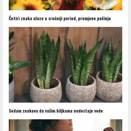
Četiri znaka ulaze u srećniji period, promjene počinju
Sedam znakova da vašim biljkama nedostaje vode