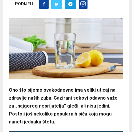
PODIJELI
Ono što pijemo svakodnevno ima veliki uticaj na
zdravlje naših zuba. Gazirani sokovi odavno važe
za „najgoreg neprijatelja“ gleđi, ali nisu jedini.
Postoji još nekoliko popularnih pića koja mogu
naneti jednaku štetu.