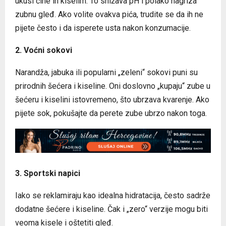
ukusi čine ih kiselim. To snižava pH i polako nagriza
zubnu gleđ. Ako volite ovakva pića, trudite se da ih ne
pijete često i da isperete usta nakon konzumacije.
2. Voćni sokovi
Narandža, jabuka ili popularni „zeleni“ sokovi puni su
prirodnih šećera i kiseline. Oni doslovno „kupaju“ zube u
šećeru i kiselini istovremeno, što ubrzava kvarenje. Ako
pijete sok, pokušajte da perete zube ubrzo nakon toga.
3. Sportski napici
Iako se reklamiraju kao idealna hidratacija, često sadrže
dodatne šećere i kiseline. Čak i „zero“ verzije mogu biti
veoma kisele i oštetiti gleđ.