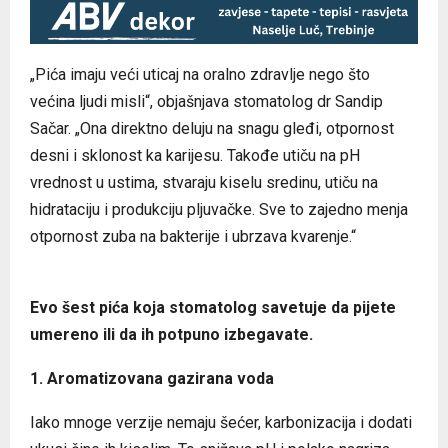
„Pića imaju veći uticaj na oralno zdravlje nego što
većina ljudi misli“, objašnjava stomatolog dr Sandip
Sačar. „Ona direktno deluju na snagu gleđi, otpornost
desni i sklonost ka karijesu. Takođe utiču na pH
vrednost u ustima, stvaraju kiselu sredinu, utiču na
hidrataciju i produkciju pljuvačke. Sve to zajedno menja
otpornost zuba na bakterije i ubrzava kvarenje.“
Evo šest pića koja stomatolog savetuje da pijete
umereno ili da ih potpuno izbegavate.
1. Aromatizovana gazirana voda
Iako mnoge verzije nemaju šećer, karbonizacija i dodati