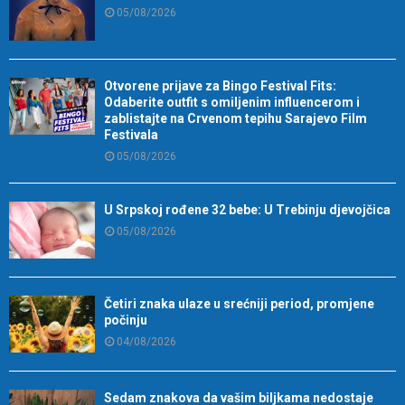
05/08/2026
Otvorene prijave za Bingo Festival Fits:
Odaberite outfit s omiljenim influencerom i
zablistajte na Crvenom tepihu Sarajevo Film
Festivala
05/08/2026
U Srpskoj rođene 32 bebe: U Trebinju djevojčica
05/08/2026
Četiri znaka ulaze u srećniji period, promjene
počinju
04/08/2026
Sedam znakova da vašim biljkama nedostaje