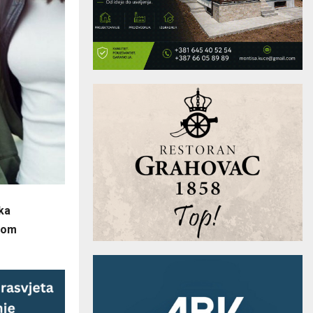
ka
ovom