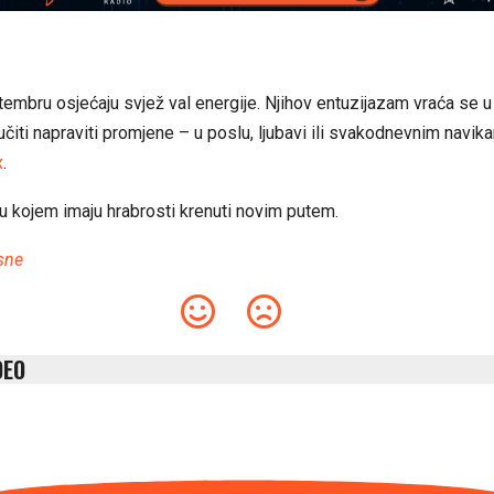
embru osjećaju svjež val energije. Njihov entuzijazam vraća se u 
čiti napraviti promjene – u poslu, ljubavi ili svakodnevnim navik
x
.
u kojem imaju hrabrosti krenuti novim putem.
sne
DEO