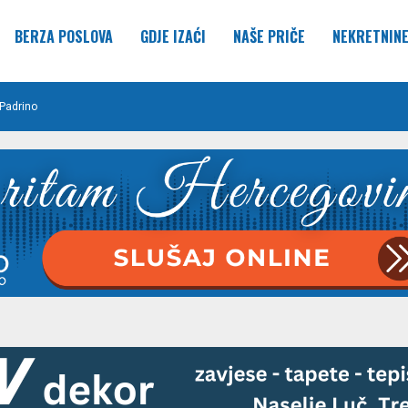
BERZA POSLOVA
GDJE IZAĆI
NAŠE PRIČE
NEKRETNIN
Padrino