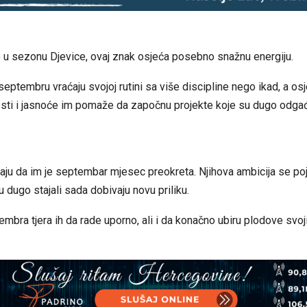
 u sezonu Djevice, ovaj znak osjeća posebno snažnu energiju.
septembru vraćaju svojoj rutini sa više discipline nego ikad, a osj
sti i jasnoće im pomaže da započnu projekte koje su dugo odgađ
aju da im je septembar mjesec preokreta. Njihova ambicija se poj
u dugo stajali sada dobivaju novu priliku.
embra tjera ih da rade uporno, ali i da konačno ubiru plodove svoj