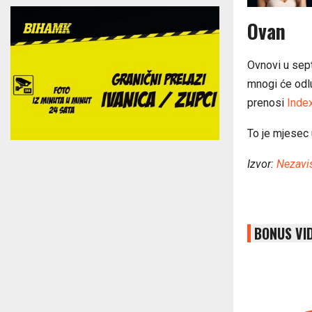
Ovan
Ovnovi u sept
mnogi će odlu
prenosi
Inde
To je mjesec 
Izvor:
Nezavi
BONUS VI