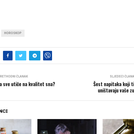
HOROSKOP
RETHODNI ČLANAK
SLJEDEĆI ČLAN
a sve utiče na kvalitet sna?
Šest napitaka koji t
uništavaju vaše z
NCI