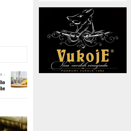
AK
iho
ube