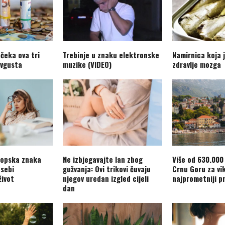
 čeka ova tri
Trebinje u znaku elektronske
Namirnica koja 
avgusta
muzike (VIDEO)
zdravlje mozga
kopska znaka
Ne izbjegavajte lan zbog
Više od 630.000 
 sebi
gužvanja: Ovi trikovi čuvaju
Crnu Goru za vi
život
njegov uredan izgled cijeli
najprometniji pr
dan