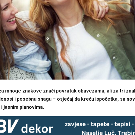
a mnoge znakove znači povratak obavezama, ali za tri zna
onosi i posebnu snagu – osjećaj da kreću ispočetka, sa n
i jasnim planovima.