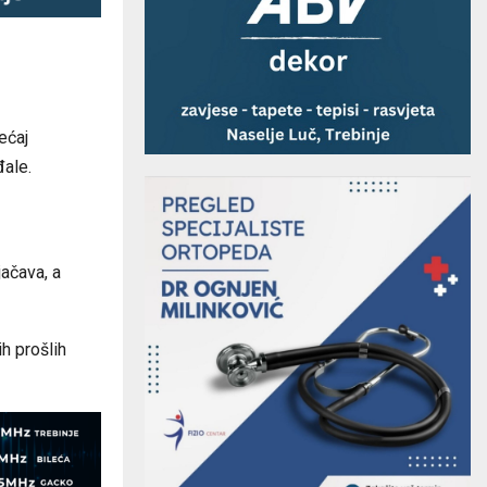
ećaj
ale.
ačava, a
ih prošlih