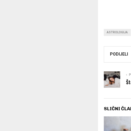
ASTROLOGIJA
PODIJELI
P
Št
SLIČNI ČLA