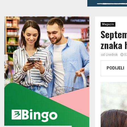
Magazin
Septem
znaka 
od
Urednik
0
PODIJELI