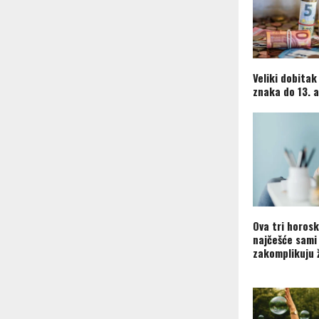
Veliki dobitak
znaka do 13. 
Ova tri horos
najčešće sami
zakomplikuju 