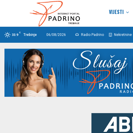
VIJESTI
C
Trebinje
06/08/2026
Radio Padrino
Nekretnine 
33.9