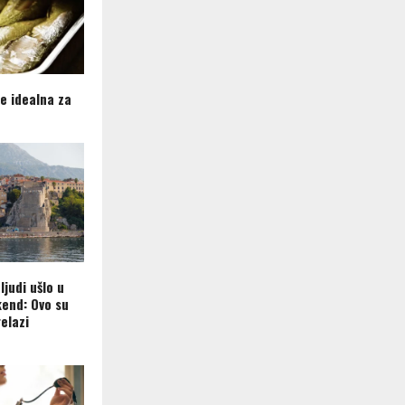
je idealna za
ljudi ušlo u
kend: Ovo su
elazi